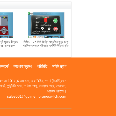
্লী স্যুইচ কীপ্যাড
পিসি 0.175 মিমি ঝিল্লি বৈদ্যুতিন কুকুর জন্য
ি রঙ সংখ্যাসূচক
গ্রাফিক ওভারলে পরিষ্কার এলসিডি উইন্ডো সুইচ
্পর্কে
কারখানা ভ্রমণ
পরিচিতি
সাইট ম্যাপ
রুম নং 101২,4 তম তলা, এফ বিল্ডিং, নো 1 ইন্ডাস্ট্রিয়াল
পার্ক, মেন্টুটিলি রোড, শ ইয়া শাপু, গানগ্যাং শহর, শেনঝেন,
গুয়াংডং প্রদেশ।
sales001@gpimembraneswitch.com