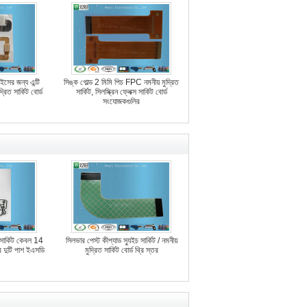
ইসের জন্য এন্টি
সিঙ্ক গোল্ড 2 মিমি পিচ FPC নমনীয় মুদ্রিত
রিত সার্কিট বোর্ড
সার্কিট, সিলস্ক্রিন ফ্লেক্স সার্কিট বোর্ড
সংযোজকগুলির
 সার্কিট কেবল 14
সিলভার পেস্ট কীপ্যাড স্যুইচ সার্কিট / নমনীয়
র দুটি পাশ ইএসডি
মুদ্রিত সার্কিট বোর্ড থ্রি স্তর