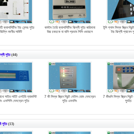
ী ক্যাপাসিটিভ টাচ সেন্সর সুইচ
কাস্টম তৈরি ক্যাপাসিটিভ ঝিল্লী সুইচ জরিমানা
টুপি গ্লাস সিল্ক স্ক্রিন প্রিন
ঝিল্লি নমনীয় সার্কিট
উচ্চ চকচকে বা বালি প্রভাব পিসি ওভারলে
টাচ ঝিল্লী প্যানেল 
ল্লী সুইচ
(44)
াথে সাইড লাইট এলইডি ব্যাকলিট
7 কী সিল্ক স্ক্রিন প্রিন্ট মেটাল ডোম মেমব্রেন
7 কীগুলি সিল্ক স্ক্রিন প্রিন
ং এফপিসি মেমব্রেন সুইচ
সুইচ এমবসিং
স্যুইচ
্লী সুইচ
(13)