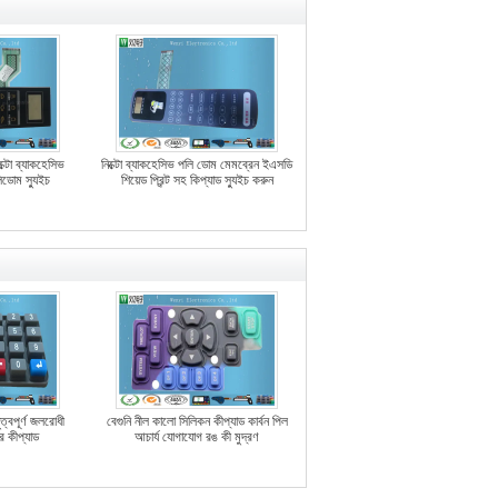
্টো ব্যাকহেসিভ
নিক্টো ব্যাকহেসিভ পলি ডোম মেমব্রেন ইএসডি
িডোম স্যুইচ
শিয়েড প্রিন্ট সহ কিপ্যাড স্যুইচ করুন
ুত্বপূর্ণ জলরোধী
বেগুনি নীল কালো সিলিকন কীপ্যাড কার্বন পিল
র কীপ্যাড
আচার্য যোগাযোগ রঙ কী মুদ্রণ