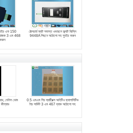
 স্যুইচ এফ 150
টেক্সচার্ড ম্যাট সমাপ্ত ওভারলে ফ্ল্যাট ঝিল্লি
ংযোজক 3 এম 468
9448A পিছনে আঠালো সহ স্যুইচ করুন
 করুন
যাড, মেটাল ডোম
0.5 এমএম পিচ ম্যাট্রিক্স আইটিও ক্যাপাসিটিভ
স কীপ্যাড
টাচ সার্কিট 3 এম 467 ব্যাক আঠালো সহ