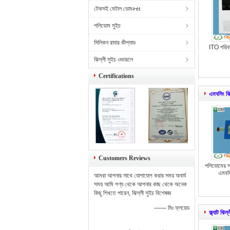
টেকসই মেটাল ডোমમ્સ
পলিডোম সুইচ
সিলিকন রাবার কীপ্যাড
ITO পরিবাহ
ঝিল্লী সুইচ ওভারলে
Certifications
এমবসিং ঝি
Customers Reviews
পলিডোমের স
এমবসি
আমরা আপনার সাথে যোগাযোগ করার সময় অবার্য
সময় আমি পণ্য থেকে আপনার কাছ থেকে অনেক
কিছু শিখতে পারেন, ঝিল্লী সুইচ বিশেষজ্ঞ
—— মিঃ ফ্লয়েড
ফ্ল্যাট ঝিল