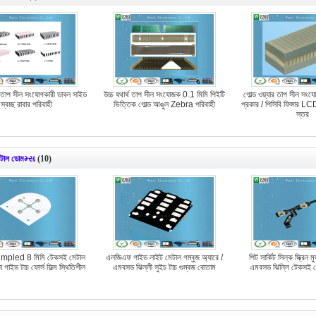
াপ সীল সংযোগকারী ডাবল সাইড
উচ্চ যথার্থ তাপ সীল সংযোজক 0.1 মিমি পিইটি
গোল্ড ওয়্যার তাপ সীল সংয
স্বচ্ছ রাবার পরিবাহী
ভিত্তিক গোল্ড আঙুল Zebra পরিবাহী
প্রকার / পিসিবি ফিঙ্গার L
স্তর
টাল ডোমમ્સ
(10)
impled 8 মিমি টেকসই মেটাল
এলজিএফ গাইড লাইট মেটাল গম্বুজ অ্যারে /
পিট সার্কিট সিল্ক স্ক্রিন 
গাইড টাচ ফোর্স ফিল্ম স্থিতিশীল
এমবসড ঝিল্লী সুইচ টাচ গুম্বজ বোতাম
এমবসড ঝিল্লি টেকসই 