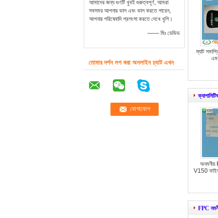
আমাদের জন্য গুণটি খুবই গুরুত্বপূর্ণ, আমরা
সবসময় আপনার ভাল এবং ভাল করতে পারেন,
আপনার পরিষেবাদি প্রশংসা করতে দেখে খুশি।
—— মিঃ ডেভিড
ম্যাট সমা
এমব
তোমার দর্শন লগ করা অনলাইন চ্যাট এখন
ক্যাপাসিটিভ
অনমনীয় F
V150 ফাইন ট
FPC নমনীয়