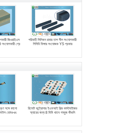
োগকারী জিওয়াইএস
পরিবাহী সিলিকন রাবার তাপ সীল সংযোগকারী
CD সংযোগকারী গ্রে
পিসিবি ফিঙ্গার সংযোজক YS প্রকার
মুদ্রণ সঙ্গে কালো
রিমোট কন্ট্রোলার ইএমআই শিল্ড কাস্টমাইজড
মেটাল ডোমમ્સ
অ্যারের জন্য 8 মিমি ধাতব গম্বুজ কীগুলি