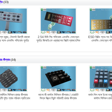
ুইচ
(13)
ে ব্যান্ড, টেকসই ঝিল্লী ধাক্কা
2.54 মিমি পিচ পলিডোম এমবসিং মেমব্রেন
ESD শিল্ডিং স্তর সহ নিক
চ সঙ্গে এমবসিং পলিডোম স্যুইচ
স্যুইচ জিআইএফ ওয়্যারলেড নিক্টো ব্যাকহেসিভ
এমবসিং মেমব্রেন পল
ার কীপ্যাড
(14)
্লাস্টিক সিলিকন রাবার কীপ্যাড
কালো কী কাস্টম সিলিকন কীপ্যাড / হোয়াইট
কার্বন পিল সঙ্গে ইকো বন্ধ
লী সুইচ প্যাড পরিধান প্রতিরোধ
সিল্ক স্ক্রিন প্রিন্ট পরিবাহী রাবার কীপ্যাড
কাস্টম সিলিকন রাবা