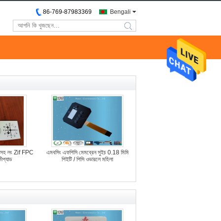
86-769-87983369
Bengali
search
সহ লং Zif FPC
এমবসিং এফপিসি মেমব্রেন সুইচ 0.18 মিমি
ীপ্যাড
পিইটি / পিসি ওভারলে মহিলা