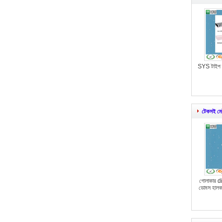
SYS টাইপ ত
টেকসই মে
গোলাকার d
ডোমস হালকা 