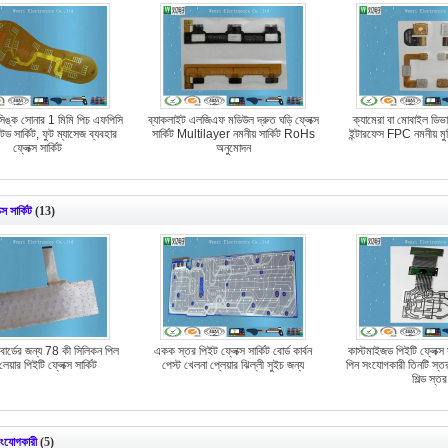
িঙ্ক সোনার 1 মিমি পিচ এফপিসি
ব্যাকলাইট এলজিএফ মডিউল দ্রুত ঘড়ি ফ্লেক্স
ক্যামেরা বা মোবাইল ডিভা
্টেড সার্কিট, ফুট ম্যাসেজ ব্যবহার
সার্কিট Multilayer নমনীয় সার্কিট RoHs
ইন্টারফেস FPC নমনীয় মুদ্
ফ্লেক্স সার্কিট
অনুমোদন
্স সার্কিট
(13)
োর্ডের জন্য 78 কী সিলিকন পিল
একক স্তর পিইট ফ্লেক্স সার্কিট বোর্ড কার্বন
কাস্টমাইজড পিইটি ফ্লেক্স
েয়ার পিইটি ফ্লেক্স সার্কিট
পেস্ট খেলনা প্লেয়ার ঝিল্লী সুইচ জন্য
পিন সংযোগকারী তিনটি স্ত
শিল্ড স্তর
সংযোগকারী
(5)