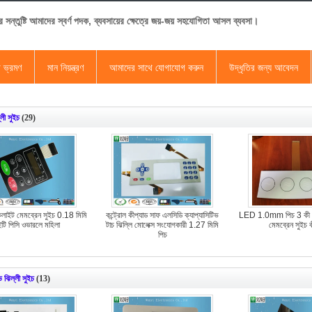
র সন্তুষ্টি আমাদের স্বর্ণ পদক, ব্যবসায়ের ক্ষেত্রে জয়-জয় সহযোগিতা আসল ব্যবসা।
া ভ্রমণ
মান নিয়ন্ত্রণ
আমাদের সাথে যোগাযোগ করুন
উদ্ধৃতির জন্য আবেদন
লী সুইচ
(29)
কলাইট মেমব্রেন সুইচ 0.18 মিমি
কন্ট্রোল কীপ্যাড সাফ এলসিডি ক্যাপ্যাসিটিভ
LED 1.0mm পিচ 3 কী 
ইটি পিসি ওভারলে মহিলা
টাচ ঝিল্লি মোলেক্স সংযোগকারী 1.27 মিমি
মেমব্রেন সুইচ ক
পিচ
ভ ঝিল্লী সুইচ
(13)