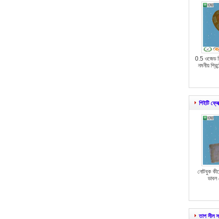
0.5 ওজেড স
নমনীয় প্রিন
পিইটি ফ্লেক
নোটবুক কীব
ডাবল ল
তাপ সীল 