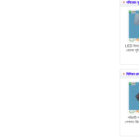
পলিডোম স
LED ডিসপ্ল
বোতাম সুই
সিলিকন রাব
পরিবাহী প
পেশাগত ঝিল্