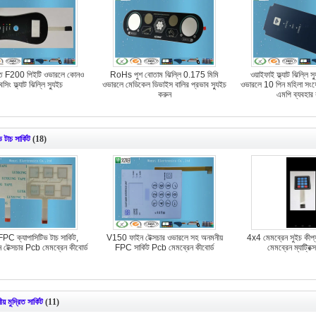
প্তি F200 পিইটি ওভারলে কোনও
RoHs পুশ বোতাম ঝিল্লি 0.175 মিমি
ওয়াইফাই ফ্ল্যাট ঝিল্লি
সিং ফ্ল্যাট ঝিল্লি স্যুইচ
ওভারলে মেডিকেল ডিভাইস বালির প্রভাব স্যুইচ
ওভারলে 10 পিন মহিলা স
করুন
এমপি ব্যবহার
 টাচ সার্কিট
(18)
PC ক্যাপাসিটিভ টাচ সার্কিট,
V150 ফাইন টেক্সচার ওভারলে সহ অনমনীয়
4x4 মেমব্রেন সুইচ কীপ্
েক্সচার Pcb মেমব্রেন কীবোর্ড
FPC সার্কিট Pcb মেমব্রেন কীবোর্ড
মেমব্রেন ম্যাট্রিক্
 মুদ্রিত সার্কিট
(11)