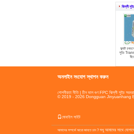
ঝিল্লী সু
ফ্ল্যাট চকচক
সুইচ Tran
ধীর
অনলাইন সংযোগ স্থাপন করুন
গোপনীয়তা নীতি
| চীন ভাল গুণ FPC ঝিল্লী সুইচ সরবরা
© 2019 - 2026 Dongguan Jinyuanhang Ele
মোবাইল সাইট
শুধু আমাদের সাথে যোগা
আমাদের সম্পর্কে আরো জানতে চান ?