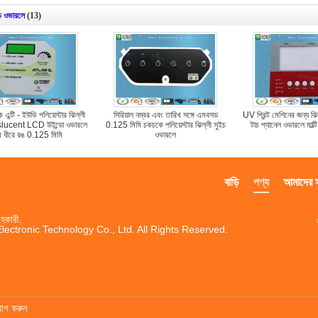
ইচ ওভারলে
(13)
ে এন্টি - ইউভি পলিয়েস্টার ঝিল্লী
সিরিয়াল নম্বর এবং তারিখ সঙ্গে এমবসড
UV প্রিন্ট মেশিনের জন্য ঝিল
slucent LCD উইন্ডো ওভারলে
0.125 মিমি চকচকে পলিয়েস্টার ঝিল্লী সুইচ
টাচ প্যানেল ওভারলে মাল্ট
ে ধীরে রঙ 0.125 মিমি
ওভারলে
বাড়ি
পণ্য
আমাদের সম
হকারী.
ctronic Technology Co., Ltd. All Rights Reserved.
যোগ করুন