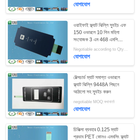
নিয়ন্ত্রণ
যোগাযোগ
যোগাযোগ
ওয়াইফাই ফ্ল্যাট ঝিল্লি স্যুইচ এফ
48
150 ওভারলে 10 পিন মহিলা
করুন
সংযোজক 3 এম 468 এমপি
এমবসিং ঝিল্লী সুইচ
ব্যবহার করুন
Negotiable according to Qty forecast MOQ:বিনিমেয়
উদ্ধৃতির
যোগাযোগ
জন্য
আবেদন
টেক্সচার্ড ম্যাট সমাপ্ত ওভারলে
ফ্ল্যাট ঝিল্লি 9448A পিছনে
আঠালো সহ স্যুইচ করুন
13
সাইট
negotiable MOQ:কথাবার্তা
ম্যাপ
যোগাযোগ
ফ্ল্যাট ঝিল্লী সুইচ
PRIVACY
চিকিত্সা ব্যবহার 0.125 ম্যাট
POLICY
প্রভাব PET কোনও এমবসিং ফ্ল্যাট