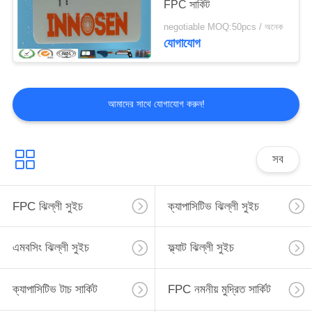
FPC সার্কিট
17
negotiable MOQ:50pcs / অনেক
যোগাযোগ
সিলিকন রাবার কীপ্যাড
আমাদের সাথে যোগাযোগ করুন!
সব
14
ঝিল্লী সুইচ ওভারলে
FPC ঝিল্লী সুইচ
ক্যাপাসিটিভ ঝিল্লী সুইচ
এমবসিং ঝিল্লী সুইচ
ফ্ল্যাট ঝিল্লী সুইচ
ক্যাপাসিটিভ টাচ সার্কিট
FPC নমনীয় মুদ্রিত সার্কিট