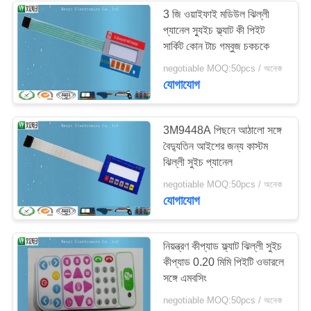
3 জি ওয়াইফাই মডিউল ঝিল্লী
প্যানেল স্যুইচ ফ্ল্যাট কী পিইট
14
সার্কিট কোন টাচ গম্বুজ চকচকে
negotiable MOQ:50pcs / অনেক
পিইটি ফ্লেক্স সার্কিট
যোগাযোগ
3M9448A পিছনে আঠালো সঙ্গে
বৈদ্যুতিন আইশের জন্য কাস্টম
ঝিল্লী সুইচ প্যানেল
5
negotiable MOQ:50pcs / অনেক
যোগাযোগ
তাপ সীল সংযোগকারী
নিয়ন্ত্রণ কীপ্যাড ফ্ল্যাট ঝিল্লী সুইচ
কীপ্যাড 0.20 মিমি পিইটি ওভারলে
সঙ্গে এমবসিং
negotiable MOQ:50pcs / অনেক