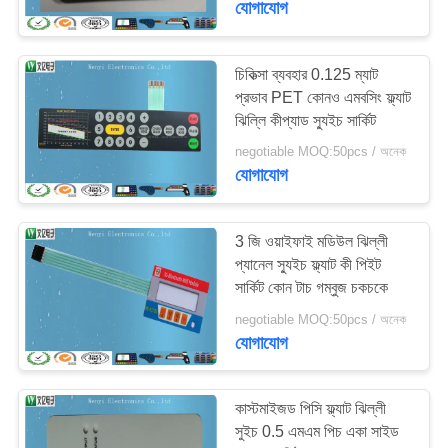
যোগাযোগ
10
চিকিত্সা ব্যবহার 0.125 ম্যাট
টেকসই মেটাল ডোমમ્સ
প্রভাব PET কোনও এমবসিং ফ্ল্যাট
ঝিল্লি কীপ্যাড স্যুইচ সার্কিট
negotiable MOQ:50pcs / অনেক
যোগাযোগ
3 জি ওয়াইফাই মডিউল ঝিল্লী
13
প্যানেল স্যুইচ ফ্ল্যাট কী পিইট
সার্কিট কোন টাচ গম্বুজ চকচকে
পলিডোম সুইচ
negotiable MOQ:50pcs / অনেক
যোগাযোগ
কাস্টমাইজড পিসি ফ্ল্যাট ঝিল্লী
সুইচ 0.5 এমএম পিচ একা সাইড