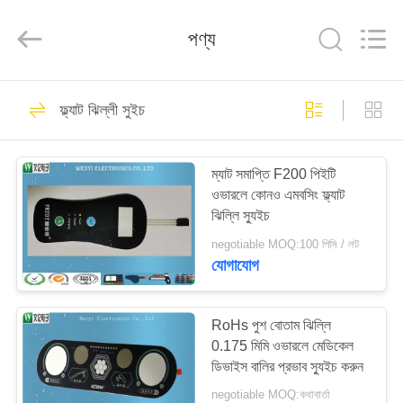
Jinyuanhang
Electronic
Technology
পণ্য
Co.,
Ltd.
All
Rights
Reserved.
বাড়ি
31
ফ্ল্যাট ঝিল্লী সুইচ
FPC ঝিল্লী সুইচ
পণ্য
ম্যাট সমাপ্তি F200 পিইটি
ওভারলে কোনও এমবসিং ফ্ল্যাট
আমাদের
ঝিল্লি স্যুইচ
সম্পর্কে
negotiable MOQ:100 পিসি / লট
যোগাযোগ
17
কারখানা
ভ্রমণ
RoHs পুশ বোতাম ঝিল্লি
ক্যাপাসিটিভ ঝিল্লী সুইচ
0.175 মিমি ওভারলে মেডিকেল
ডিভাইস বালির প্রভাব স্যুইচ করুন
মান
negotiable MOQ:কথাবার্তা