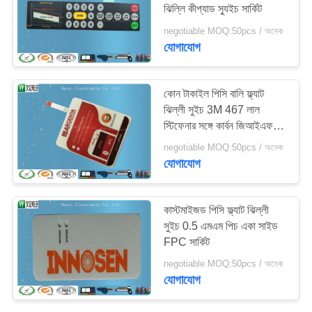
ঝিল্লি কীপ্যাড স্যুইচ সার্কিট
negotiable MOQ:50pcs / অনেক
যোগাযোগ
20
ক্যাপাসিটিভ টাচ সার্কিট
কোন টাকাইল পিসি বালি ফ্ল্যাট
ঝিল্লী সুইচ 3M 467 লাল
স্টিফেনার সঙ্গে কার্বন জিআইএফ
টাইল
negotiable MOQ:50pcs / অনেক
যোগাযোগ
11
কাস্টমাইজড পিসি ফ্ল্যাট ঝিল্লী
সুইচ 0.5 এমএম পিচ একা সাইড
FPC নমনীয় মুদ্রিত সার্কিট
FPC সার্কিট
negotiable MOQ:50pcs / অনেক
যোগাযোগ