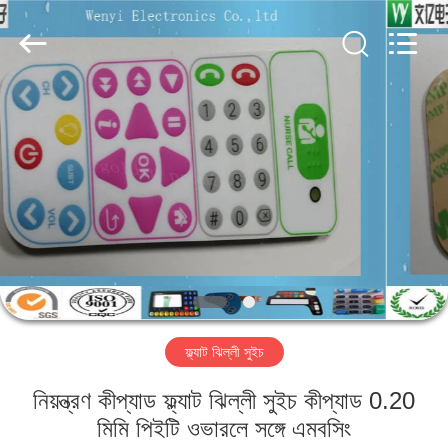
Jinyuanhang
Electronic
Technology
Co.,
Ltd.
All
Rights
Reserved.
বাড়ি
পণ্য
আমাদের
সম্পর্কে
কারখানা
ফ্ল্যাট ঝিল্লী সুইচ
ভ্রমণ
নিয়ন্ত্রণ কীপ্যাড ফ্ল্যাট ঝিল্লী সুইচ কীপ্যাড 0.20
মান
মিমি পিইটি ওভারলে সঙ্গে এমবসিং