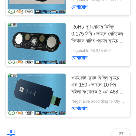
যোগাযোগ
RoHs পুশ বোতাম ঝিল্লি
0.175 মিমি ওভারলে মেডিকেল
ডিভাইস বালির প্রভাব স্যুইচ
করুন
negotiable MOQ:কথাবার্তা
যোগাযোগ
ওয়াইফাই ফ্ল্যাট ঝিল্লি স্যুইচ
এফ 150 ওভারলে 10 পিন
মহিলা সংযোজক 3 এম 468
এমপি ব্যবহার করুন
Negotiable according to Qty forecast MOQ:বিনিমেয়
যোগাযোগ
সব