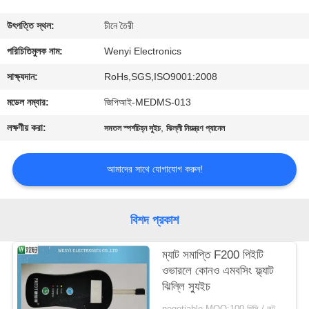
নিয়ন্ত্রণ
উৎপত্তি স্থল:
চীনে তৈরী
যোগাযোগ
পরিচিতিমুলক নাম:
Wenyi Electronics
করুন
সাক্ষ্যদান:
RoHs,SGS,ISO9001:2008
মডেল নম্বার:
জিপিআই-MEDMS-013
উদ্ধৃতির
লক্ষণীয় করা:
,
সমতল স্পর্শচিহ্ন সুইচ
ঝিল্লী নিয়ন্ত্রণ প্যানেল
জন্য
আবেদন
আমাদের সাথে যোগাযোগ করুন!
সাইট
বিশদ প্রকাশ
ম্যাপ
ম্যাট সমাপ্তি F200 পিইটি
ওভারলে কোনও এমবসিং ফ্ল্যাট
PRIVACY
ঝিল্লি স্যুইচ
POLICY
negotiable MOQ:100 পিসি / লট