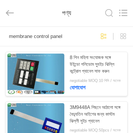
Jinyuanhang
Electronic
Technology
পণ্য
Co.,
Ltd.
All
Rights
Reserved.
বাড়ি
membrane control panel
পণ্য
8 পিন মহিলা সংযোজক সঙ্গে
উইন্ডো পলিডোম স্যুইচ ঝিল্লি
আমাদের
কন্ট্রোল প্যানেল সাফ করুন
সম্পর্কে
negotiable MOQ:10 পিসি / অনেক
যোগাযোগ
কারখানা
ভ্রমণ
3M9448A পিছনে আঠালো সঙ্গে
বৈদ্যুতিন আইশের জন্য কাস্টম
ঝিল্লী সুইচ প্যানেল
মান
negotiable MOQ:50pcs / অনেক