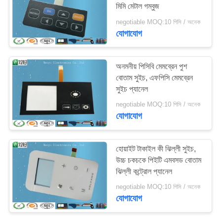
মিমি মেটাল গম্বুজ
negotiable MOQ:10 পিসি / অনেক
যোগাযোগ
অনমনীয় পিসিবি মেমব্রেন পুশ
বোতাম সুইচ, এফপিসি মেমব্রেন
সুইচ প্যানেল
negotiable MOQ:10 পিসি / অনেক
যোগাযোগ
হোয়াইট টাকাইল কী ঝিল্লী সুইচ,
উচ্চ চকচকে পিইটি এমবসড বোতাম
ঝিল্লী কন্ট্রোল প্যানেল
negotiable MOQ:10 পিসি / অনেক
যোগাযোগ