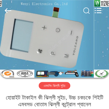
Jinyuanhang
Electronic
Technology
Co.,
Ltd.
All
Rights
Reserved.
বাড়ি
পণ্য
আমাদের
সম্পর্কে
কারখানা
এমবসিং ঝিল্লী সুইচ
ভ্রমণ
হোয়াইট টাকাইল কী ঝিল্লী সুইচ, উচ্চ চকচকে পিইটি
মান
এমবসড বোতাম ঝিল্লী কন্ট্রোল প্যানেল