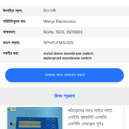
নিয়ন্ত্রণ
উৎপত্তি স্থল:
চীনে তৈরী
যোগাযোগ
পরিচিতিমুলক নাম:
Wenyi Electronics
করুন
সাক্ষ্যদান:
RoHs, SGS, ISO9001
মডেল নম্বার:
জিপিআই-FMS-025
উদ্ধৃতির
লক্ষণীয় করা:
,
metal dome membrane switch
জন্য
waterproof membrane switch
আবেদন
আমাদের সাথে যোগাযোগ করুন!
সাইট
বিশদ প্রকাশ
ম্যাপ
পলিডোমের সাথে সাইড লাইট
PRIVACY
এলইডি ব্যাকলিট এমবসিং
এফপিসি মেমব্রেন সুইচ
POLICY