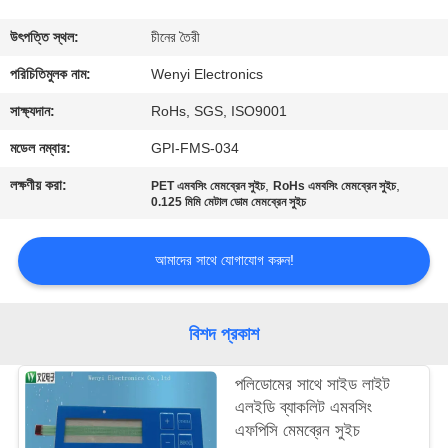
নিয়ন্ত্রণ
উৎপত্তি স্থল:
চীনের তৈরী
যোগাযোগ
পরিচিতিমুলক নাম:
Wenyi Electronics
করুন
সাক্ষ্যদান:
RoHs, SGS, ISO9001
মডেল নম্বার:
GPI-FMS-034
উদ্ধৃতির
লক্ষণীয় করা:
,
,
PET এমবসিং মেমব্রেন সুইচ
RoHs এমবসিং মেমব্রেন সুইচ
জন্য
0.125 মিমি মেটাল ডোম মেমব্রেন সুইচ
আবেদন
আমাদের সাথে যোগাযোগ করুন!
সাইট
বিশদ প্রকাশ
ম্যাপ
পলিডোমের সাথে সাইড লাইট
PRIVACY
এলইডি ব্যাকলিট এমবসিং
এফপিসি মেমব্রেন সুইচ
POLICY