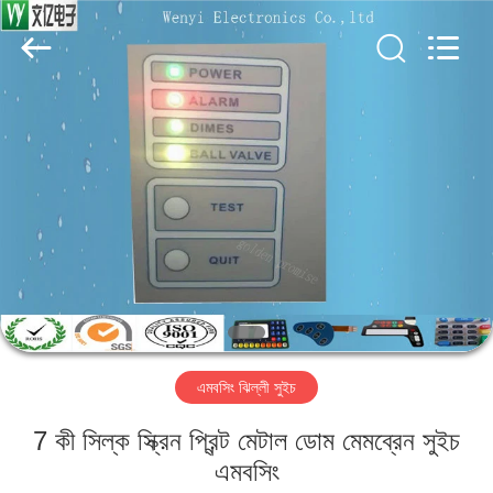
Jinyuanhang
Electronic
Technology
Co.,
Ltd.
All
Rights
Reserved.
বাড়ি
পণ্য
আমাদের
সম্পর্কে
কারখানা
এমবসিং ঝিল্লী সুইচ
ভ্রমণ
7 কী সিল্ক স্ক্রিন প্রিন্ট মেটাল ডোম মেমব্রেন সুইচ
মান
এমবসিং