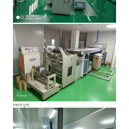
শুকনো চুলা: