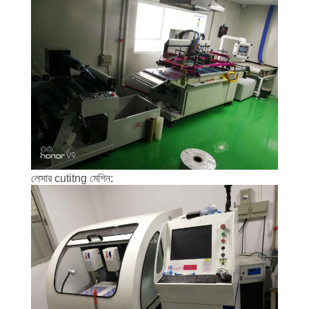
লেসার cutitng মেশিন: