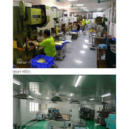
নিয়ন্ত্রণ
যোগাযোগ
করুন
উদ্ধৃতির
জন্য
আবেদন
মুদ্রণ লাইন:
সাইট
ম্যাপ
PRIVACY
POLICY