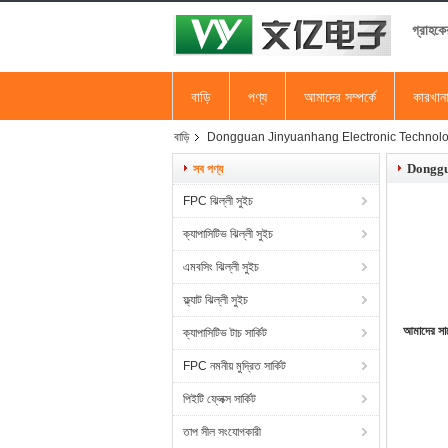
গ্রাহকে
বাড়ি
পণ্য
আমাদের সম্পর্কে
কারখান
বাড়ি
Dongguan Jinyuanhang Electronic Technology 
Donggu
সব পণ্য
FPC ঝিল্লী সুইচ
ক্যাপাসিটিভ ঝিল্লী সুইচ
এমবসিং ঝিল্লী সুইচ
ফ্ল্যাট ঝিল্লী সুইচ
আমাদের সা
ক্যাপাসিটিভ টাচ সার্কিট
FPC নমনীয় মুদ্রিত সার্কিট
পিইটি ফ্লেক্স সার্কিট
তাপ সীল সংযোগকারী