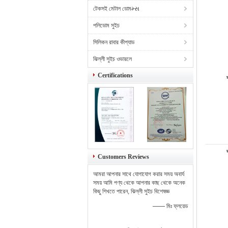
টেকসই মেটাল ডোমમ્સ
পলিডোম সুইচ
সিলিকন রাবার কীপ্যাড
ঝিল্লী সুইচ ওভারলে
Certifications
Customers Reviews
আমরা আপনার সাথে যোগাযোগ করার সময় অবার্য
সময় আমি পণ্য থেকে আপনার কাছ থেকে অনেক
কিছু শিখতে পারেন, ঝিল্লী সুইচ বিশেষজ্ঞ
—— মিঃ ফ্লয়েড