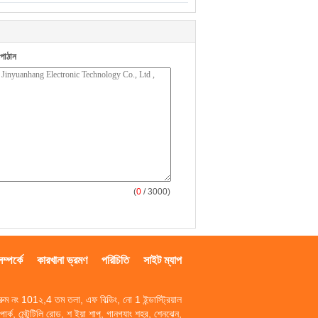
পাঠান
(
0
/ 3000)
্পর্কে
কারখানা ভ্রমণ
পরিচিতি
সাইট ম্যাপ
রুম নং 101২,4 তম তলা, এফ বিল্ডিং, নো 1 ইন্ডাস্ট্রিয়াল
পার্ক, মেন্টুটিলি রোড, শ ইয়া শাপু, গানগ্যাং শহর, শেনঝেন,