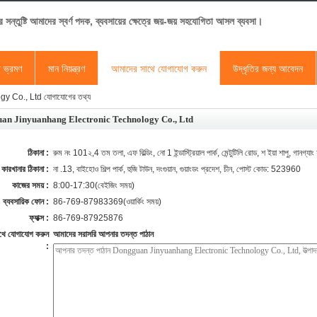
র সন্তুষ্টি আমাদের স্বর্ণ পদক, ব্যবসায়ের ক্ষেত্রে জয়-জয় সহযোগিতা আসল ব্যবসা।
া ভ্রমণ
মান নিয়ন্ত্রণ
আমাদের সাথে যোগাযোগ করুন
উদ্ধৃতির জন্য আবেদন
Co., Ltd যোগাযোগের তথ্য
an Jinyuanhang Electronic Technology Co., Ltd
ঠিকানা :
রুম নং 101২,4 তম তলা, এফ বিল্ডিং, নো 1 ইন্ডাস্ট্রিয়াল পার্ক, মেন্টুটিলি রোড, শ ইয়া শাপু, গানগ্য
কারখানার ঠিকানা :
না .13, বাইহোও শিল্প পার্ক, হুজি টাউন, দংগুয়ান, গুয়াংডং প্রদেশ, চীন, পোস্ট কোড: 523960
কাজের সময় :
8:00-17:30(বেইজিং সময়)
ব্যবসায়িক ফোন :
86-769-87983369(ওয়ার্কিং সময়)
ফ্যাক্স :
86-769-87925876
থে যোগাযোগ করুন
আমাদের সরাসরি আপনার তদন্ত পাঠান
: