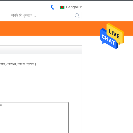
Bengali
search
াং শহর, শেনঝেন, গুয়াংডং প্রদেশ।