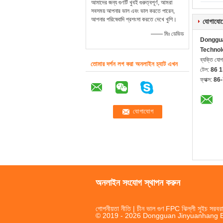
আমাদের জন্য গুণটি খুবই গুরুত্বপূর্ণ, আমরা
সবসময় আপনার ভাল এবং ভাল করতে পারেন,
আপনার পরিষেবাদি প্রশংসা করতে দেখে খুশি।
যোগাযোগ
—— মিঃ ডেভিড
Donggua
Technol
ব্যক্তি যো
তোমার দর্শন লগ করা অনলাইন চ্যাট এখন
টেল:
86 
ফ্যাক্স:
86
অনলাইন সংযোগ স্থাপন করুন
গোপনীয়তা নীতি
| চীন ভাল গুণ FPC ঝিল্লী সুইচ সরবরা
© 2019 - 2026 Dongguan Jinyuanhang Ele