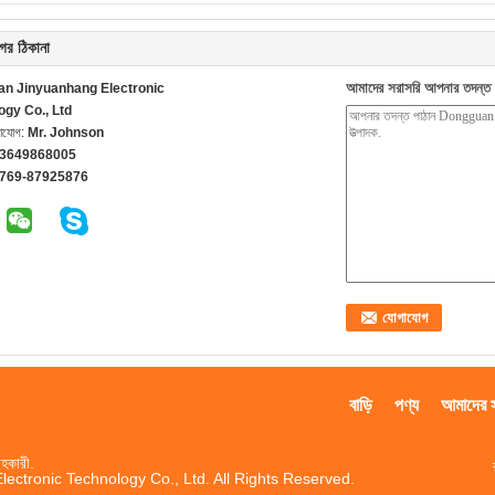
ের ঠিকানা
আমাদের সরাসরি আপনার তদন্ত 
n Jinyuanhang Electronic
ogy Co., Ltd
গাযোগ:
Mr. Johnson
13649868005
-769-87925876
বাড়ি
পণ্য
আমাদের সম
হকারী.
ctronic Technology Co., Ltd. All Rights Reserved.