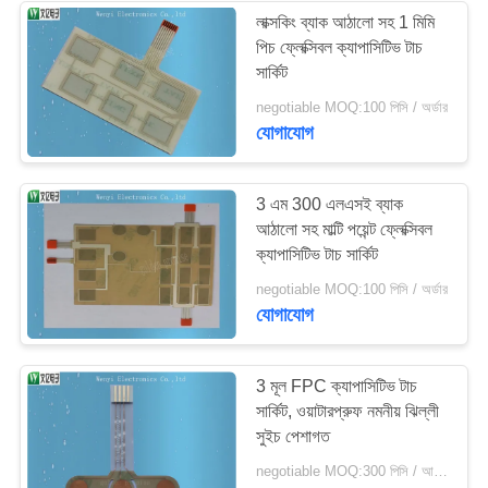
লাক্সকিং ব্যাক আঠালো সহ 1 মিমি
পিচ ফ্লেক্সিবল ক্যাপাসিটিভ টাচ
14
সার্কিট
negotiable MOQ:100 পিসি / অর্ডার
পিইটি ফ্লেক্স সার্কিট
যোগাযোগ
3 এম 300 এলএসই ব্যাক
আঠালো সহ মাল্টি পয়েন্ট ফ্লেক্সিবল
ক্যাপাসিটিভ টাচ সার্কিট
5
negotiable MOQ:100 পিসি / অর্ডার
যোগাযোগ
তাপ সীল সংযোগকারী
3 মূল FPC ক্যাপাসিটিভ টাচ
সার্কিট, ওয়াটারপ্রুফ নমনীয় ঝিল্লী
সুইচ পেশাগত
negotiable MOQ:300 পিসি / আদেশ