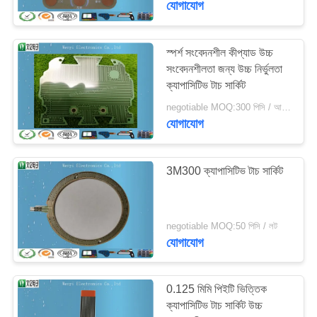
যোগাযোগ
10
স্পর্শ সংবেদনশীল কীপ্যাড উচ্চ
টেকসই মেটাল ডোমમ્સ
সংবেদনশীলতা জন্য উচ্চ নির্ভুলতা
ক্যাপাসিটিভ টাচ সার্কিট
negotiable MOQ:300 পিসি / আদেশ
যোগাযোগ
3M300 ক্যাপাসিটিভ টাচ সার্কিট
13
পলিডোম সুইচ
negotiable MOQ:50 পিসি / লট
যোগাযোগ
0.125 মিমি পিইটি ভিত্তিক
ক্যাপাসিটিভ টাচ সার্কিট উচ্চ