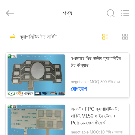
Jinyuanhang
Electronic
Technology
পণ্য
Co.,
Ltd.
All
Rights
Reserved.
বাড়ি
31
ক্যাপাসিটিভ টাচ সার্কিট
FPC ঝিল্লী সুইচ
পণ্য
ইএমআই শিল্ড নমনীয় ক্যাপাসিটিভ
টাচ কীপ্যাড
আমাদের
সম্পর্কে
negotiable MOQ:300 পিসি / আদেশ
যোগাযোগ
17
কারখানা
ভ্রমণ
অনমনীয় FPC ক্যাপাসিটিভ টাচ
ক্যাপাসিটিভ ঝিল্লী সুইচ
সার্কিট, V150 ফাইন টেক্সচার
Pcb মেমব্রেন কীবোর্ড
মান
negotiable MOQ:10 পিসি / অনেক