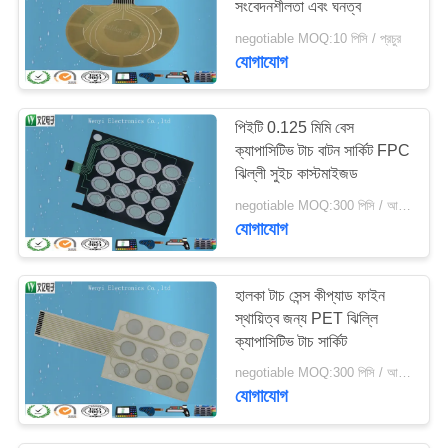
সংবেদনশীলতা এবং ঘনত্ব
17
negotiable MOQ:10 পিসি / প্রচুর
যোগাযোগ
সিলিকন রাবার কীপ্যাড
পিইটি 0.125 মিমি বেস
ক্যাপাসিটিভ টাচ বাটন সার্কিট FPC
ঝিল্লী সুইচ কাস্টমাইজড
negotiable MOQ:300 পিসি / আদেশ
যোগাযোগ
14
ঝিল্লী সুইচ ওভারলে
হালকা টাচ সেন্স কীপ্যাড ফাইন
স্থায়িত্ব জন্য PET ঝিল্লি
ক্যাপাসিটিভ টাচ সার্কিট
negotiable MOQ:300 পিসি / আদেশ
যোগাযোগ