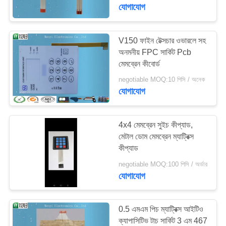
নিয়ন্ত্রণ
যোগাযোগ
যোগাযোগ
V150 ফাইন টেক্সচার ওভারলে সহ
48
অনমনীয় FPC সার্কিট Pcb
করুন
মেমব্রেন কীবোর্ড
এমবসিং ঝিল্লী সুইচ
negotiable MOQ:10 পিসি / অনেক
উদ্ধৃতির
যোগাযোগ
জন্য
আবেদন
4x4 মেমব্রেন সুইচ কীপ্যাড,
মেটাল ডোম মেমব্রেন ম্যাট্রিক্স
কীপ্যাড
13
সাইট
negotiable MOQ:100 পিসি / অর্ডার
ম্যাপ
যোগাযোগ
ফ্ল্যাট ঝিল্লী সুইচ
PRIVACY
0.5 এমএম পিচ ম্যাট্রিক্স আইটিও
POLICY
ক্যাপাসিটিভ টাচ সার্কিট 3 এম 467