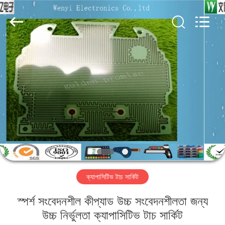
Jinyuanhang
Electronic
Technology
Co.,
Ltd.
All
Rights
Reserved.
বাড়ি
পণ্য
আমাদের
সম্পর্কে
কারখানা
ক্যাপাসিটিভ টাচ সার্কিট
ভ্রমণ
স্পর্শ সংবেদনশীল কীপ্যাড উচ্চ সংবেদনশীলতা জন্য
মান
উচ্চ নির্ভুলতা ক্যাপাসিটিভ টাচ সার্কিট