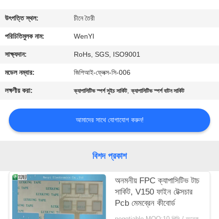
নিয়ন্ত্রণ
উৎপত্তি স্থল:
চীনে তৈরী
যোগাযোগ
পরিচিতিমুলক নাম:
WenYI
করুন
সাক্ষ্যদান:
RoHs, SGS, ISO9001
মডেল নম্বার:
জিপিআই-ফ্লেক্স-সি-006
উদ্ধৃতির
লক্ষণীয় করা:
,
ক্যাপাসিটিভ স্পর্শ সুইচ সার্কিট
ক্যাপাসিটিভ স্পর্শ বাটন সার্কিট
জন্য
আবেদন
আমাদের সাথে যোগাযোগ করুন!
সাইট
বিশদ প্রকাশ
ম্যাপ
অনমনীয় FPC ক্যাপাসিটিভ টাচ
সার্কিট, V150 ফাইন টেক্সচার
PRIVACY
Pcb মেমব্রেন কীবোর্ড
POLICY
negotiable MOQ:10 পিসি / অনেক