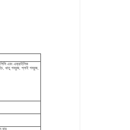
, পিসি এবং এক্রাইলিক
চ, ধাতু গম্বুজ, প্লাই গম্বুজ,
ন বার