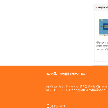
অন্যান্য প
পলিডোমের স
এলইডি ব্যাক
মেমব্রেন সুই
অনলাইন সংযোগ স্থাপন করুন
গোপনীয়তা নীতি
| চীন ভাল গুণ FPC ঝিল্লী সুইচ সরবরা
© 2019 - 2026 Dongguan Jinyuanhang Ele
মোবাইল সাইট