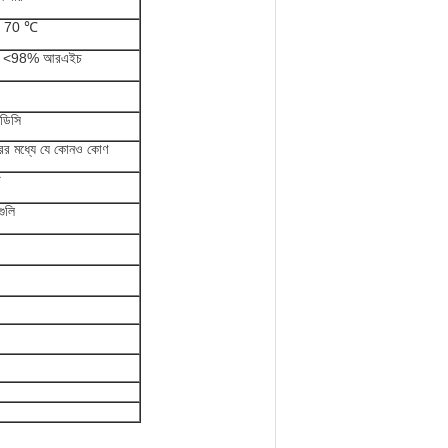
~ 70 ℃
, <98% আরএইচ
ডিসি
ির মধ্যে যে কোনও কোণ
ট
ুলি