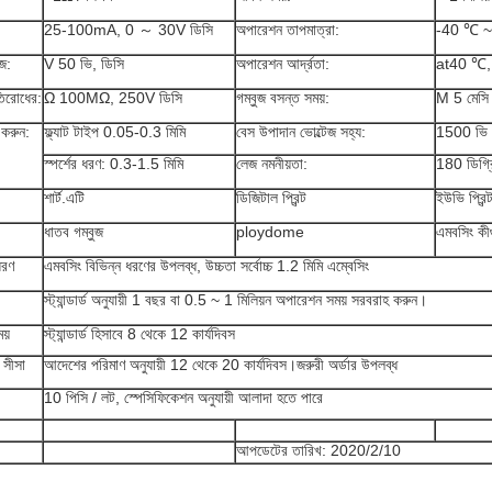
25-100mA, 0 ～ 30V ডিসি
অপারেশন তাপমাত্রা:
-40 ℃ 
েজ:
V 50 ভি, ডিসি
অপারেশন আর্দ্রতা:
at40 ℃
তিরোধের:
Ω 100MΩ, 250V ডিসি
গম্বুজ বসন্ত সময়:
M 5 মেসি
 করুন:
ফ্ল্যাট টাইপ 0.05-0.3 মিমি
বেস উপাদান ভোল্টেজ সহ্য:
1500 ভি 
স্পর্শের ধরণ: 0.3-1.5 মিমি
লেজ নমনীয়তা:
180 ডিগ্র
শার্ট.এটি
ডিজিটাল প্রিন্ট
ইউভি প্রিন্
ধাতব গম্বুজ
ploydome
এমবসিং কীগ
ধরণ
এমবসিং বিভিন্ন ধরণের উপলব্ধ, উচ্চতা সর্বোচ্চ 1.2 মিমি এম্বেসিং
স্ট্যান্ডার্ড অনুযায়ী 1 বছর বা 0.5 ~ 1 মিলিয়ন অপারেশন সময় সরবরাহ করুন।
য়
স্ট্যান্ডার্ড হিসাবে 8 থেকে 12 কার্যদিবস
 সীসা
আদেশের পরিমাণ অনুযায়ী 12 থেকে 20 কার্যদিবস।জরুরী অর্ডার উপলব্ধ
10 পিসি / লট, স্পেসিফিকেশন অনুযায়ী আলাদা হতে পারে
আপডেটের তারিখ: 2020/2/10