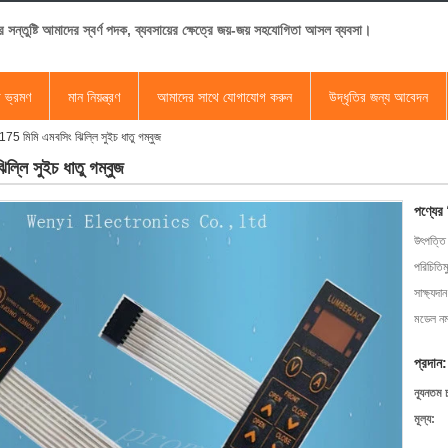
র সন্তুষ্টি আমাদের স্বর্ণ পদক, ব্যবসায়ের ক্ষেত্রে জয়-জয় সহযোগিতা আসল ব্যবসা।
া ভ্রমণ
মান নিয়ন্ত্রণ
আমাদের সাথে যোগাযোগ করুন
উদ্ধৃতির জন্য আবেদন
175 মিমি এমবসিং ঝিল্লি সুইচ ধাতু গম্বুজ
ল্লি সুইচ ধাতু গম্বুজ
পণ্যের
উৎপত্তি
পরিচিতিম
সাক্ষ্যদান
মডেল নম্
প্রদান:
ন্যূনতম 
মূল্য: