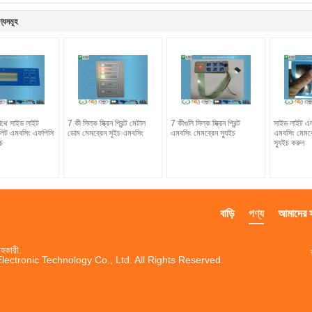
ণ্যসমূহ
াথে সাইড লাইট
7 কী সিল্ক স্ক্রিন প্রিন্ট মেটাল
7 কীগুলি সিল্ক স্ক্রিন প্রিন্ট
সাইড লাইট এল
লিট এমবসিং এফপিসি
ডোম মেমব্রেন সুইচ এমবসিং
এমবসিং মেমব্রেন স্যুইচ
এমবসিং মেমব
চ
স্যুইচ করুন
বাড়ি
পণ্য
আমাদের সম
হকারী.
ctronic Technology Co., Ltd. All Rights Reserved.