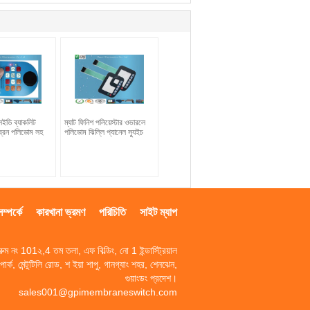
ইডি ব্যাকলিট
ম্যাট ফিনিশ পলিয়েস্টার ওভারলে
্রেন পলিডোম সহ
পলিডোম ঝিল্লি প্যানেল স্যুইচ
্পর্কে
কারখানা ভ্রমণ
পরিচিতি
সাইট ম্যাপ
রুম নং 101২,4 তম তলা, এফ বিল্ডিং, নো 1 ইন্ডাস্ট্রিয়াল
পার্ক, মেন্টুটিলি রোড, শ ইয়া শাপু, গানগ্যাং শহর, শেনঝেন,
গুয়াংডং প্রদেশ।
sales001@gpimembraneswitch.com