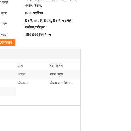
ং বিবরণ:
প্যাকিং হিসাবে,
 সময়:
8-20 কার্যদিবস
টি / টি, এল / সি, ডি / এ, ডি / পি, ওয়েস্টার্ন
 শর্ত:
ইউনিয়ন, মানিগ্রাম
ক্ষমতা:
150,000 পিসি / মাস
যোগাযোগ
শেষ:
বালি প্রভাব
গম্বুজ:
ধাতব গম্বুজ
জীবনকাল:
জীবনকাল 1 মিলিয়ন