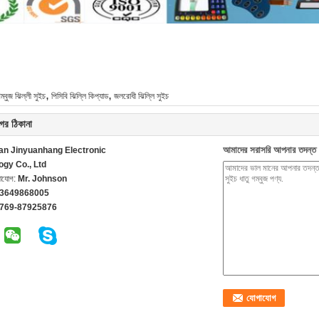
,
,
গম্বুজ ঝিল্লী সুইচ
পিসিবি ঝিল্লি কিপ্যাড
জলরোধী ঝিল্লি সুইচ
ের ঠিকানা
আমাদের সরাসরি আপনার তদন্ত 
n Jinyuanhang Electronic
ogy Co., Ltd
গাযোগ:
Mr. Johnson
13649868005
-769-87925876