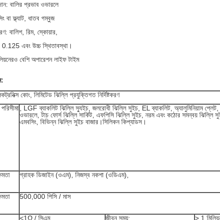
ান: বালির প্রভাব ওভারলে
ং বা ফ্ল্যাট, ধাতব গম্বুজ
রণ: বালিশ, রিম, স্কোয়ার,
টি 0.125 এবং উচ্চ স্থিতাবস্থা।
িলিয়নেরও বেশি অপারেশন লাইফ টাইম
ন:
রনিক্স কোং, লিমিটেড ঝিল্লি প্রযুক্তিগত নির্দিষ্টকরণ
চ পরিসীমা
, LGF ব্যাকলিট ঝিল্লি স্যুইচ, জলরোধী ঝিল্লি সুইচ, EL ব্যাকলিট, অ্যালুমিনিয়াম প্লেট
ওভারলে, টাচ ফোর্স ঝিল্লি সার্কিট, এফপিসি ঝিল্লি সুইচ, নরম এবং কঠোর সমন্বয় ঝিল্লি সুই
এমবসিং, বিভিন্ন ঝিল্লি সুইচ বাজার।সিলিকন কিপ্যাডস।
ক্ষমতা
গ্রাহক ডিজাইন (ওএম), নিজস্ব নকশা (ওডিএম),
্ষমতা
500,000 পিসি / মাস
<1Ω / সিএম
জীবন সময়:
> 1 মিলিয়