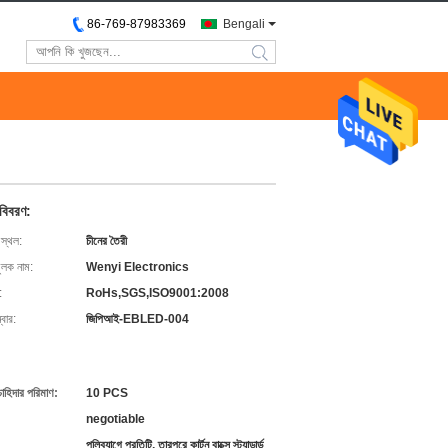
86-769-87983369
Bengali
search
 বিবরণ:
 স্থল:
চীনের তৈরী
ুলক নাম:
Wenyi Electronics
:
RoHs,SGS,ISO9001:2008
বার:
জিপিআই-EBLED-004
চাহিদার পরিমাণ:
10 PCS
negotiable
পলিব্যাগে প্রতিটি, তারপরে কার্টন বাক্সে স্ট্যান্ডার্ড