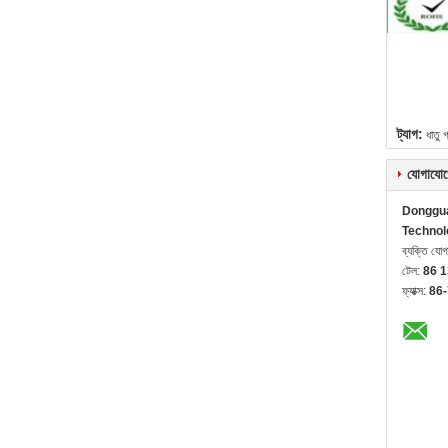
ট্যাগ:
ধাতু 
যোগাযোগ
Donggua
Technol
ব্যক্তি যো
টেল:
86 
ফ্যাক্স:
86