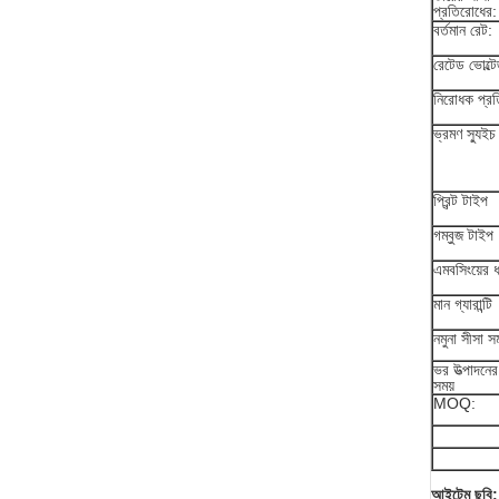
প্রতিরোধের:
বর্তমান রেট:
রেটেড ভোল্ট
নিরোধক প্র
ভ্রমণ স্যুইচ
প্রিন্ট টাইপ
গম্বুজ টাইপ
এমবসিংয়ের 
মান গ্যারান্টি
নমুনা সীসা সম
ভর উত্পাদনের
সময়
MOQ:
আইটেম ছবি: