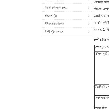
ওভারলে উপাদ
টেকসই মেটাল ডোমમ્સ
কীগুলি: এমবসি
পলিডোম সুইচ
এমবসিংয়ের ধ
সার্কিট: পিই
সিলিকন রাবার কীপ্যাড
গুণমান: 1 ম
ঝিল্লী সুইচ ওভারলে
স্পেসিফিকেশ
Wenyi ইলেকট্
ঝিল্লি স্যুই
ইঞ্জিনিয়ারিং 
কারখানার সক
তারের সীসা