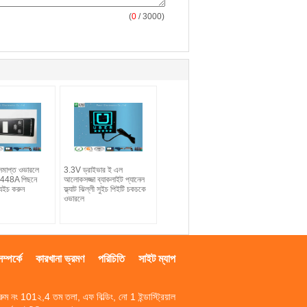
(
0
/ 3000)
াট সমাপ্ত ওভারলে
3.3V ড্রাইভার ই এল
ি 9448A পিছনে
আলোকসজ্জা ব্যাকলাইট প্যানেল
ুইচ করুন
ফ্ল্যাট ঝিল্লী সুইচ পিইটি চকচকে
ওভারলে
্পর্কে
কারখানা ভ্রমণ
পরিচিতি
সাইট ম্যাপ
রুম নং 101২,4 তম তলা, এফ বিল্ডিং, নো 1 ইন্ডাস্ট্রিয়াল