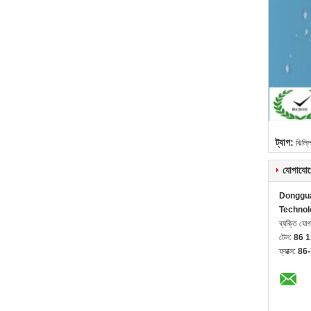
ট্যাগ:
ঝিল্লি
যোগাযোগ
Donggua
Technol
ব্যক্তি যো
টেল:
86 
ফ্যাক্স:
86