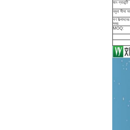
মান গ্যারান্টি
নমুনা সীসা সম
গণ উত্পাদনের
সময়
MOQ: