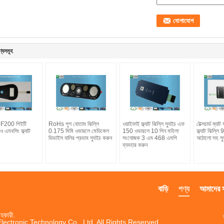
ণ্যসমূহ
তি F200 পিইটি
RoHs পুশ বোতাম ঝিল্লি
ওয়াইফাই ফ্ল্যাট ঝিল্লি স্যুইচ এফ
টেক্সচার্ড ম্য
 এমবসিং ফ্ল্যাট
0.175 মিমি ওভারলে মেডিকেল
150 ওভারলে 10 পিন মহিলা
ফ্ল্যাট ঝিল্ল
ডিভাইস বালির প্রভাব স্যুইচ করুন
সংযোজক 3 এম 468 এমপি
আঠালো সহ স্য
ব্যবহার করুন
বাড়ি
পণ্য
আমাদের সম
হকারী.
ctronic Technology Co., Ltd. All Rights Reserved.