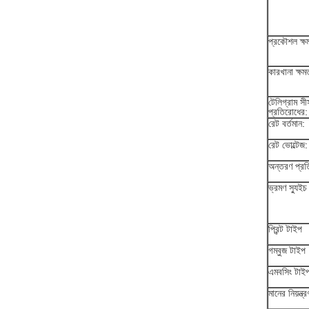
প্রকৌশল ক্ষ
কারখানা ক্ষম
টেলিগ্রাম সী
প্রতিরোধের:
রেট বর্তমান:
রেট ভোল্টেজ:
অন্তরণ প্রত
ভ্রমণ স্যুইচ
প্রিন্ট টাইপ
গম্বুজ টাইপ
এমবসিং টাই
মানের নিয়ন্ত্