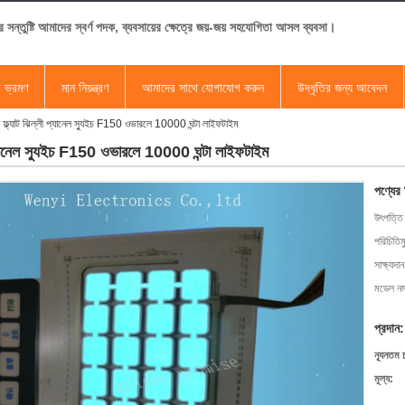
র সন্তুষ্টি আমাদের স্বর্ণ পদক, ব্যবসায়ের ক্ষেত্রে জয়-জয় সহযোগিতা আসল ব্যবসা।
া ভ্রমণ
মান নিয়ন্ত্রণ
আমাদের সাথে যোগাযোগ করুন
উদ্ধৃতির জন্য আবেদন
 ফ্ল্যাট ঝিল্লী প্যানেল স্যুইচ F150 ওভারলে 10000 ঘন্টা লাইফটাইম
 প্যানেল স্যুইচ F150 ওভারলে 10000 ঘন্টা লাইফটাইম
পণ্যের
উৎপত্তি
পরিচিতিম
সাক্ষ্যদান
মডেল নম্
প্রদান:
ন্যূনতম 
মূল্য: