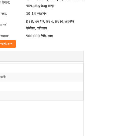
ং বিবরণ:
বাক্সে, ploybag মধ্যে
 সময়:
10-14 কাজ দিন
টি / টি, এল / সি, ডি / এ, ডি / পি, ওয়েস্টার্ন
 শর্ত:
ইউনিয়ন, মানিগ্রাম
ক্ষমতা:
500,000 পিসি / মাস
যোগাযোগ
কারী