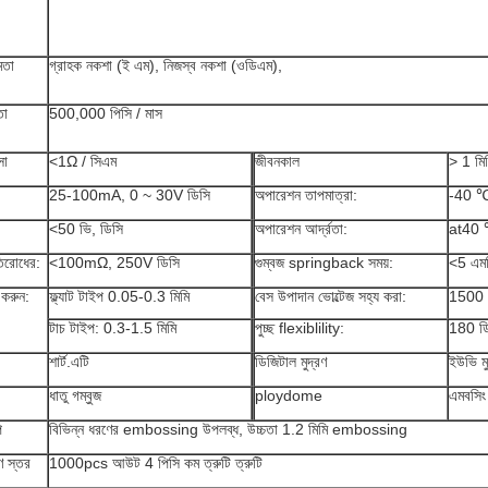
মতা
গ্রাহক নকশা (ই এম), নিজস্ব নকশা (ওডিএম),
তা
500,000 পিসি / মাস
সা
<1Ω / সিএম
জীবনকাল
> 1 মিল
25-100mA, 0 ~ 30V ডিসি
অপারেশন তাপমাত্রা:
-40 
<50 ভি, ডিসি
অপারেশন আর্দ্রতা:
at40
িরোধের:
<100mΩ, 250V ডিসি
গুম্বজ springback সময়:
<5 এমস
 করুন:
ফ্ল্যাট টাইপ 0.05-0.3 মিমি
বেস উপাদান ভোল্টেজ সহ্য করা:
1500 ভ
টাচ টাইপ: 0.3-1.5 মিমি
পুচ্ছ flexiblility:
180 ডি
শার্ট.এটি
ডিজিটাল মুদ্রণ
ইউভি মু
ধাতু গম্বুজ
ploydome
এমবসিং
প
বিভিন্ন ধরণের embossing উপলব্ধ, উচ্চতা 1.2 মিমি embossing
রণ স্তর
1000pcs আউট 4 পিসি কম ত্রুটি ত্রুটি