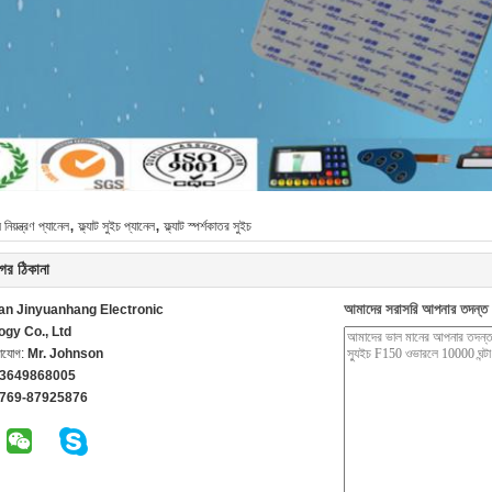
,
,
 নিয়ন্ত্রণ প্যানেল
ফ্ল্যাট সুইচ প্যানেল
ফ্ল্যাট স্পর্শকাতর সুইচ
ের ঠিকানা
আমাদের সরাসরি আপনার তদন্ত 
n Jinyuanhang Electronic
ogy Co., Ltd
গাযোগ:
Mr. Johnson
13649868005
-769-87925876