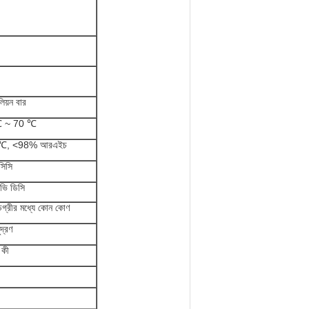
িয়ন বার
℃ ~ 70 ℃
 ℃, <98% আরএইচ
িসি
ি ডিসি
গ্রীর মধ্যে কোন কোণ
দ্রণ
 কী