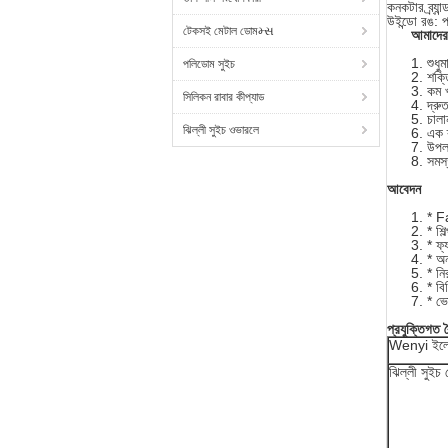
কনকটার ব্র্য
উইন্ডো রঙ: প
টেকসই মেটাল ডোমમ્સ
আমাদের
শুধু
পলিডোম সুইচ
শক্ত
কম খ
সিলিকন রাবার কীপ্যাড
দ্রু
চালা
ঝিল্লী সুইচ ওভারলে
এক ক
উপলব
সমস্
আবেদন
* F
* শিল
* ফ্
* অ
* নি
* বিভ
* ভ
প্রযুক্তিগত বৈ
Wenyi ইলেকট
ঝিল্লী সুইচ র