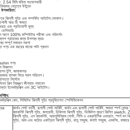
ান্ড: 2.54 মিমি মহিলা সংযোগকারী
রিষ্কার নেতৃত্বে উইন্ডো
 উপকারিতা:
মাত্র ঝিল্লী সুইচ এবং সম্পর্কিত আইটেম ফোকাস।
িশালী আর ডি ক্ষমতা
রচে এবং প্রতিযোগী মূল্য
ত ডেলিভারি
ন আগে 100% কম্পিউটার পরীক্ষা এবং পরিদর্শন
্লপ গ্রাহকের জন্য উপলব্ধ ক্রয়
্ধ সম্পূর্ণ সমাধান নকশা
ত পণ্য এক বছরের মানের পাটা প্রদান
ashin পণ্য
্প বিজ্ঞাপন
যাশন টুপি, জামাকাপড়
ন্ধকার হালকা ফিরে স্থল পরিবেশ।
রাপত্তা সিস্টেম
িন্ন শিল্প নিয়ন্ত্রণ কীপ্যাড প্যানেল
োক্তা ইলেকট্রনিক্স এবং 3C আইটেম।
শিষ্ট্য:
্রনিক্স কোং, লিমিটেড ঝিল্লী সুইচ প্রযুক্তিগত স্পেসিফিকেশন
েঞ্জ
কার্বন পেস্ট বর্তনী, রূপালী পেস্ট সার্কিট, কার্বন এবং রূপালী পেস্ট সার্কিট, ক্ষমতা স্পর্শ সেন্স
ব্যাকলিট ঝিল্লী সুইচ, জলরোধী, চিকিৎসা ঝিল্লী সুইচ, ডিজিটাল মুদ্রণ ঝিল্লি siw
ঝিল্লী সুইচ, এল ব্যাকলিট, অ্যালুমিনিয়াম প্লেট, পিসি ও এক্রাইলিক ওভারলে, স্পর্শ বল ঝ
সুইচ, নরম এবং কঠোর একত্রিত ঝিল্লী সুইচ, ধাতু গম্বুজ, কলাই গম্বুজ, এমবসিং, বাজারে 