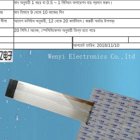
মান অনুযায়ী 1 বছর বা 0.5 ~ 1 মিলিয়ন অপারেশন বার প্রদান করুন।
য়
মান হিসাবে 9 থেকে 10 কাজের দিন
 সীসা
আদেশ ভলিউম অনুযায়ী, 12 থেকে 20 কার্যদিবস। জরুরী অর্ডার উপলব্ধ
20 পিসি / অনেক, স্পেসিফিকেশন অনুযায়ী ভিন্ন হতে পারে
আপডেট তারিখ: 2018/11/10