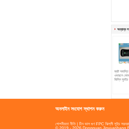
অন্যান্য প
ম্যাট সমাপ্
ওভারলে কোনও
ঝিল্লি স্যুইচ
অনলাইন সংযোগ স্থাপন করুন
গোপনীয়তা নীতি
| চীন ভাল গুণ FPC ঝিল্লী সুইচ সরবরা
© 2019 - 2026 Dongguan Jinyuanhang Ele