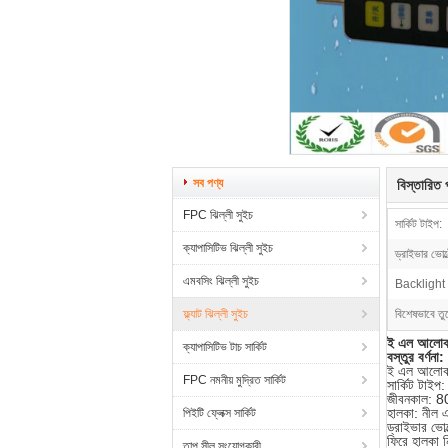
সব পণ্য
বিস্তারিত প
FPC ঝিল্লী সুইচ
সার্কিট টাইপ:
ক্যাপাসিটিভ ঝিল্লী সুইচ
ড্রাইভার ভোল্
এমবসিং ঝিল্লী সুইচ
Backlight 
ফ্ল্যাট ঝিল্লী সুইচ
বিশেষভাবে তু
ই এল আলোকসজ
ক্যাপাসিটিভ টাচ সার্কিট
বস্তুর বর্ণনা:
ই এল আলোকসজ
FPC নমনীয় মুদ্রিত সার্কিট
সার্কিট টাইপ
জীবনকাল: 8
হালকা: নীল 
পিইটি ফ্লেক্স সার্কিট
ড্রাইভার ভো
ফিরে হালকা নি
তাপ সীল সংযোগকারী