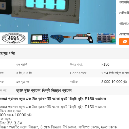
প্যাকেজি
ডেলিভারি
পরিশোধের
যোগানের 
ণ্যের বর্ণনা
এল সার্কিট
উপরে পাতা:
F150
টেজ:
3 ভি, 3.3 ভি
Connector:
2.54 মিমি মহিলা সংযোগ
ধরন:
এল প্যানেল
আজীবন:
8,000-10,000 ঘন্টা
ফ্ল্যাট সুইচ প্যানেল
ঝিল্লী নিয়ন্ত্রণ প্যানেল
লে ধরা:
,
্জা প্যানেল সবুজ এবং নীল ব্যাকলাইট আলো ফ্ল্যাট ঝিল্লী সুইচ F150 ওভারলে
্জা প্যানেল সবুজ এবং নীল ব্যাকলাইট আলো ফ্ল্যাট ঝিল্লী সুইচ F150 ওভারলে
: ফিরে এল হালকা
000 থেকে 10000 ঘন্টা
এবং সবুজ
ল্টেজ: 3V, 3.3V
য়ন্ত্রণ পদ্ধতি: ভয়েস নিয়ন্ত্রণ, 3 মোড নিয়ন্ত্রণ: দীর্ঘ চকমক, সংক্ষিপ্ত চকমক, দ্রুত চকমক