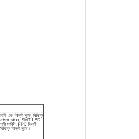
র বর্তনী এবং ঝিল্লী সুইচ, বিভিন্ন
tch, Zebra তারের, SMT LED
িল্লী সার্কিট, FPC ঝিল্লী
বিভিন্ন ঝিল্লী সুইচ।