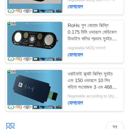
যোগাযোগ
RoHs পুশ বোতাম ঝিল্লি
0.175 মিমি ওভারলে মেডিকেল
ডিভাইস বালির প্রভাব স্যুইচ
করুন
negotiable MOQ:কথাবার্তা
যোগাযোগ
ওয়াইফাই ফ্ল্যাট ঝিল্লি স্যুইচ
এফ 150 ওভারলে 10 পিন
মহিলা সংযোজক 3 এম 468
এমপি ব্যবহার করুন
Negotiable according to Qty forecast MOQ:বিনিমেয়
যোগাযোগ
সব