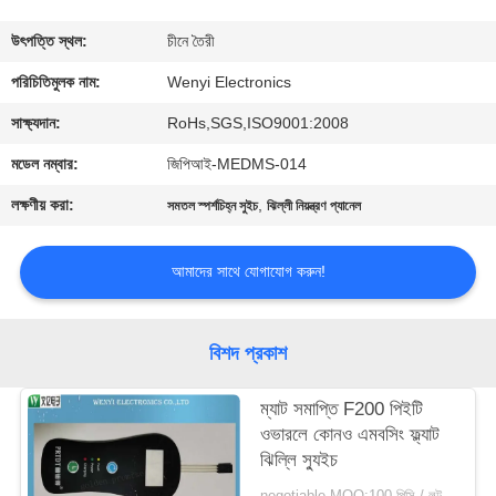
নিয়ন্ত্রণ
উৎপত্তি স্থল:
চীনে তৈরী
যোগাযোগ
পরিচিতিমুলক নাম:
Wenyi Electronics
করুন
সাক্ষ্যদান:
RoHs,SGS,ISO9001:2008
মডেল নম্বার:
জিপিআই-MEDMS-014
উদ্ধৃতির
লক্ষণীয় করা:
,
সমতল স্পর্শচিহ্ন সুইচ
ঝিল্লী নিয়ন্ত্রণ প্যানেল
জন্য
আবেদন
আমাদের সাথে যোগাযোগ করুন!
সাইট
বিশদ প্রকাশ
ম্যাপ
ম্যাট সমাপ্তি F200 পিইটি
ওভারলে কোনও এমবসিং ফ্ল্যাট
PRIVACY
ঝিল্লি স্যুইচ
POLICY
negotiable MOQ:100 পিসি / লট