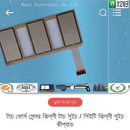
Jinyuanhang
Electronic
Technology
Co.,
Ltd.
All
Rights
Reserved.
বাড়ি
পণ্য
আমাদের
সম্পর্কে
কারখানা
ফ্ল্যাট ঝিল্লী সুইচ
ভ্রমণ
টাচ ফোর্স সেন্সর ঝিল্লী টাচ সুইচ / পিইটি ঝিল্লী সুইচ
মান
কীপ্যাড