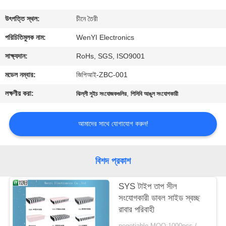
নিয়ন্ত্রণ
উৎপত্তি স্থল:
চীনে তৈরী
যোগাযোগ
পরিচিতিমুলক নাম:
WenYI Electronics
করুন
সাক্ষ্যদান:
RoHs, SGS, ISO9001
মডেল নম্বার:
জিপিআই-ZBC-001
উদ্ধৃতির
লক্ষণীয় করা:
,
ঝিল্লী সুইচ সংযোজকগুলির
পিসিবি আঙুল সংযোগকারী
জন্য
আবেদন
আমাদের সাথে যোগাযোগ করুন!
সাইট
বিশদ প্রকাশ
ম্যাপ
SYS টাইপ তাপ সীল
সংযোগকারী ডাবল সাইড স্বচ্ছ
PRIVACY
রাবার পরিবাহী
POLICY
negotiable MOQ:1000pcs / অনেক