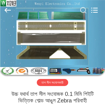
Jinyuanhang
Electronic
Technology
Co.,
Ltd.
All
Rights
Reserved.
বাড়ি
পণ্য
আমাদের
সম্পর্কে
কারখানা
তাপ সীল সংযোগকারী
ভ্রমণ
উচ্চ যথার্থ তাপ সীল সংযোজক 0.1 মিমি পিইটি
মান
ভিত্তিক গোল্ড আঙুল Zebra পরিবাহী