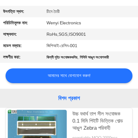
নিয়ন্ত্রণ
উৎপত্তি স্থল:
চীনে তৈরী
যোগাযোগ
পরিচিতিমুলক নাম:
Wenyi Electronics
করুন
সাক্ষ্যদান:
RoHs,SGS,ISO9001
মডেল নম্বার:
জিপিআই-রেসিন-001
উদ্ধৃতির
লক্ষণীয় করা:
,
ঝিল্লী সুইচ সংযোজকগুলির
পিসিবি আঙুল সংযোগকারী
জন্য
আবেদন
আমাদের সাথে যোগাযোগ করুন!
সাইট
বিশদ প্রকাশ
ম্যাপ
উচ্চ যথার্থ তাপ সীল সংযোজক
0.1 মিমি পিইটি ভিত্তিক গোল্ড
PRIVACY
আঙুল Zebra পরিবাহী
POLICY
negotiable MOQ:2000pcs