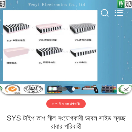
Jinyuanhang
Electronic
Technology
Co.,
Ltd.
All
Rights
Reserved.
বাড়ি
পণ্য
আমাদের
সম্পর্কে
কারখানা
তাপ সীল সংযোগকারী
ভ্রমণ
SYS টাইপ তাপ সীল সংযোগকারী ডাবল সাইড স্বচ্ছ
মান
রাবার পরিবাহী