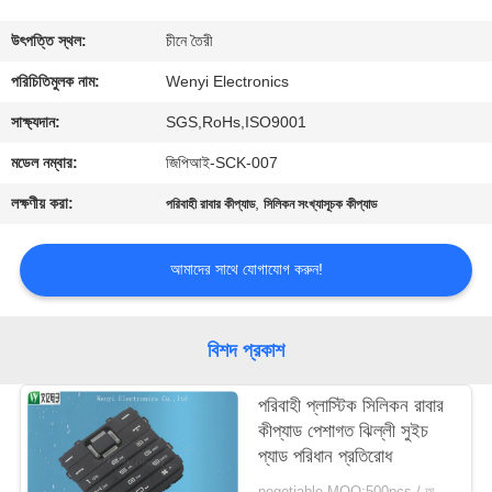
নিয়ন্ত্রণ
উৎপত্তি স্থল:
চীনে তৈরী
যোগাযোগ
পরিচিতিমুলক নাম:
Wenyi Electronics
করুন
সাক্ষ্যদান:
SGS,RoHs,ISO9001
মডেল নম্বার:
জিপিআই-SCK-007
উদ্ধৃতির
লক্ষণীয় করা:
,
পরিবাহী রাবার কীপ্যাড
সিলিকন সংখ্যাসূচক কীপ্যাড
জন্য
আবেদন
আমাদের সাথে যোগাযোগ করুন!
সাইট
বিশদ প্রকাশ
ম্যাপ
পরিবাহী প্লাস্টিক সিলিকন রাবার
কীপ্যাড পেশাগত ঝিল্লী সুইচ
PRIVACY
প্যাড পরিধান প্রতিরোধ
POLICY
negotiable MOQ:500pcs / অনেক