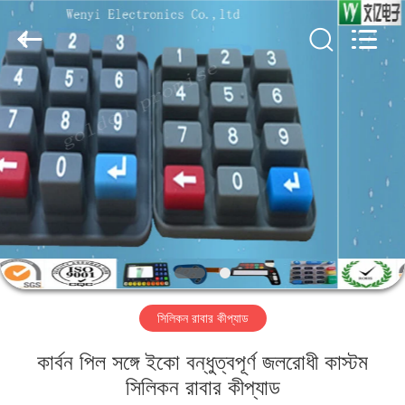
Jinyuanhang
Electronic
Technology
Co.,
Ltd.
All
Rights
Reserved.
বাড়ি
পণ্য
আমাদের
সম্পর্কে
কারখানা
সিলিকন রাবার কীপ্যাড
ভ্রমণ
কার্বন পিল সঙ্গে ইকো বন্ধুত্বপূর্ণ জলরোধী কাস্টম
মান
সিলিকন রাবার কীপ্যাড