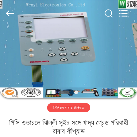
Jinyuanhang
Electronic
Technology
Co.,
Ltd.
All
Rights
Reserved.
বাড়ি
পণ্য
আমাদের
সম্পর্কে
কারখানা
সিলিকন রাবার কীপ্যাড
ভ্রমণ
পিসি ওভারলে ঝিল্লী সুইচ সঙ্গে খাদ্য গ্রেড পরিবাহী
মান
রাবার কীপ্যাড