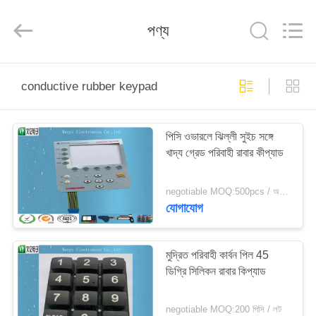
Jinyuanhang
Electronic
Technology
পণ্য
Co.,
Ltd.
All
Rights
Reserved.
বাড়ি
conductive rubber keypad
পণ্য
পিসি ওভারলে ঝিল্লী সুইচ সঙ্গে
খাদ্য গ্রেড পরিবাহী রাবার কীপ্যাড
আমাদের
সম্পর্কে
negotiable MOQ:500pcs / অনেক
যোগাযোগ
কারখানা
ভ্রমণ
মুদ্রিত পরিবাহী কার্বন পিল 45
ডিগ্রি সিলিকন রাবার কিপ্যাড
মান
negotiable MOQ:200 পিসি / লট