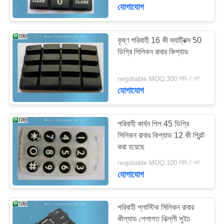
নিয়ন্ত্রণ
যোগাযোগ
যোগাযোগ
কৃষ্ণ পরিবাহী 16 কী ম্যাট্রিক্স 50
ডিগ্রি সিলিকন রাবার কিপ্যাড
করুন
negotiable MOQ:300 পিসি / লট
উদ্ধৃতির
যোগাযোগ
জন্য
আবেদন
পরিবাহী কার্বন পিল 45 ডিগ্রি
সিলিকন রাবার কিপ্যাড 12 কী প্রিন্ট
করা হয়েছে
সাইট
negotiable MOQ:100 পিসি / লট
ম্যাপ
যোগাযোগ
PRIVACY
পরিবাহী প্লাস্টিক সিলিকন রাবার
POLICY
কীপ্যাড পেশাগত ঝিল্লী সুইচ