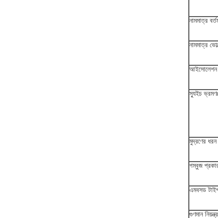
নামমাত্র বর্ত
নামমাত্র ভোল
আইসোলেশন প
স্যুইচ ভ্রমণ
মুদ্রণের ধরন
গম্বুজ প্রকা
এমবসড টাই
গুণমান নিয়ন্ত