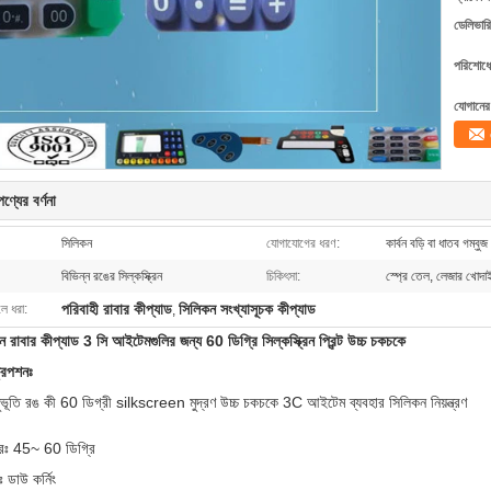
ডেলিভারি
পরিশোধের
যোগানের 
ণ্যের বর্ণনা
সিলিকন
যোগাযোগের ধরণ:
কার্বন বড়ি বা ধাতব গম্বুজ
বিভিন্ন রঙের সিল্কস্ক্রিন
চিকিৎসা:
স্প্রে তেল, লেজার খোদাই
পরিবাহী রাবার কীপ্যাড
সিলিকন সংখ্যাসূচক কীপ্যাড
লে ধরা:
,
ন রাবার কীপ্যাড 3 সি আইটেমগুলির জন্য 60 ডিগ্রি সিল্কস্ক্রিন প্রিন্ট উচ্চ চকচকে
রিপশনঃ
নুভূতি রঙ কী 60 ডিগ্রী silkscreen মুদ্রণ উচ্চ চকচকে 3C আইটেম ব্যবহার সিলিকন নিয়ন্ত্রণ
রিঃ 45~ 60 ডিগ্রি
ডঃ ডাউ কর্নিং