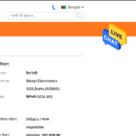
Bengali
search
 বিবরণ:
 স্থল:
চীনে তৈরী
ুলক নাম:
Wenyi Electronics
:
SGS,RoHs,ISO9001
বার:
জিপিআই-SCK-001
চাহিদার পরিমাণ:
500pcs / অনেক
negotiable
ং বিবরণ:
ploybag, শক্ত কাগজ বাক্স