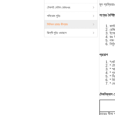
মূল প্রক্রিয়
টেকসই মেটাল ডোমમ્સ
পণ্যের বৈশিষ্ট্
পলিডোম সুইচ
সিলিকন রাবার কীপ্যাড
কাস
রেজি
ঝিল্লী সুইচ ওভারলে
ইপোক
রঙ কী
লক্ষ
নিখু
প্রয়োগ
*মেড
* টে
* স্ম
* গৃহ
* নি
* বিভ
* ভ
টেকনিক্যাল স
তারের সীসা 