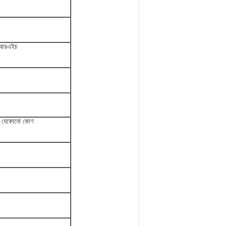
 আরএইচ
যে যেকোনো কোণ