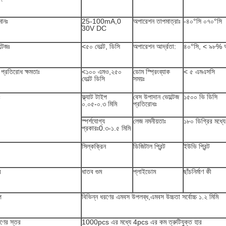
মানঃ
25-100mA,0
অপারেশন তাপমাত্রাঃ
-৪০°সি ০৭০°সি
̊30V DC
্টেজঃ
<৫০ ভোল্ট, ডিসি
অপারেশন আর্দ্রতা:
৪০°সি, < ৯৮%
্রতিরোধ ক্ষমতাঃ
<১০০ এমও,২৫০
ডোম স্প্রিংব্যাক
< ৫ এমএসসি
ভোল্ট ডিসি
সময়ঃ
ঃ
ফ্ল্যাট টাইপ
বেস উপাদান ভোল্টেজ
১৫০০ ভি ডিসি
০.০৫-০.৩ মিমি
প্রতিরোধঃ
স্পর্শযোগ্য
লেজ নমনীয়তাঃ
১৮০ ডিগ্রির মধ্
প্রকারঃ0.৩-১.৫ মিমি
সিল্কক্রিন
ডিজিটাল প্রিন্ট
ইউভি প্রিন্ট
র
ধাতব গুম
প্লাইডোম
ছাঁচনির্মাণ কী
প
বিভিন্ন ধরণের এমবস উপলব্ধ,এমবস উচ্চতা সর্বোচ্চ ১.২ মিমি
্রণের স্তর
1000pcs এর মধ্যে 4pcs এর কম ত্রুটিযুক্ত হার