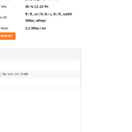
 সময়:
ছাঁচ পর 12-20 দিন
টি / টি, এল / সি, ডি / এ, ডি / পি, ওয়েস্টার্ন
 শর্ত:
ইউনিয়ন, মানিগ্রাম
ক্ষমতা:
0.5 মিলিয়ন / মাস
যোগাযোগ
, উচ্চ গ্লস তেল, ইপোক্সি