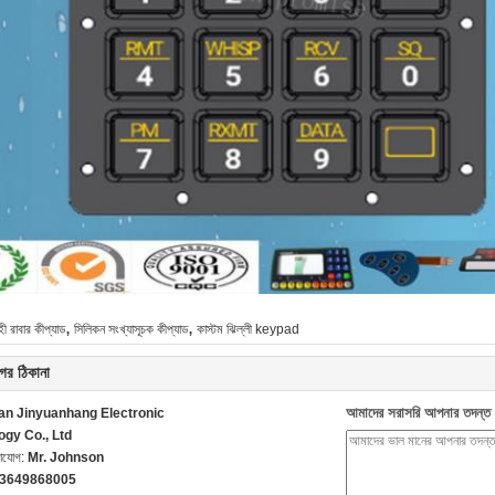
,
,
হী রাবার কীপ্যাড
সিলিকন সংখ্যাসূচক কীপ্যাড
কাস্টম ঝিল্লী keypad
ের ঠিকানা
আমাদের সরাসরি আপনার তদন্ত 
n Jinyuanhang Electronic
ogy Co., Ltd
গাযোগ:
Mr. Johnson
13649868005