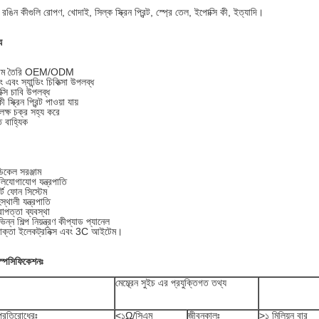
াঃ রঙিন কীগুলি রোপণ, খোদাই, সিল্ক স্ক্রিন প্রিন্ট, স্প্রে তেল, ইপোক্সি কী, ইত্যাদি।
য
্টম তৈরি OEM/ODM
ং এবং স্যান্ডিং চিকিত্সা উপলব্ধ
্সি চাবি উপলব্ধ
 স্ক্রিন প্রিন্ট পাওয়া যায়
 লক্ষ চক্র সহ্য করে
ঁত বাহ্যিক
িকেল সরঞ্জাম
লিযোগাযোগ যন্ত্রপাতি
ার্ট ফোন সিস্টেম
স্থালী যন্ত্রপাতি
রাপত্তা ব্যবস্থা
িন্ন শিল্প নিয়ন্ত্রণ কীপ্যাড প্যানেল
োক্তা ইলেকট্রনিক্স এবং 3C আইটেম।
্পেসিফিকেশনঃ
মেম্ব্রেন সুইচ এর প্রযুক্তিগত তথ্য
প্রতিরোধেরঃ
<১Ω/সিএম
জীবনকালঃ
>১ মিলিয়ন বার