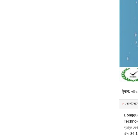
ট্যাগ:
পরিবা
যোগাযোগ
Donggua
Technol
ব্যক্তি যো
টেল:
86 