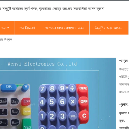
র সন্তুষ্টি আমাদের স্বর্ণ পদক, ব্যবসায়ের ক্ষেত্রে জয়-জয় সহযোগিতা আসল ব্যবসা।
া ভ্রমণ
মান নিয়ন্ত্রণ
আমাদের সাথে যোগাযোগ করুন
উদ্ধৃতির জন্য আবেদন
াবার কীপ্যাড
পণ্যের
উৎপত্তি
পরিচিতিম
সাক্ষ্যদান
মডেল নম্
প্রদান:
ন্যূনতম 
মূল্য:
প্যাকেজি