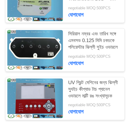
ওভারলে ধীরে ধীরে রঙ 0.125
negotiable MOQ:500PCS
মিমি
যোগাযোগ
সিরিয়াল নম্বর এবং তারিখ সঙ্গে
এমবসড 0.125 মিমি চকচকে
পলিয়েস্টার ঝিল্লী সুইচ ওভারলে
negotiable MOQ:500PCS
যোগাযোগ
UV প্রিন্ট মেশিনের জন্য ঝিল্লী
স্যুইচ কীপ্যাড টাচ প্যানেল
ওভারলে মাল্টি রঙ সংখ্যাসূচক
negotiable MOQ:500PCS
যোগাযোগ