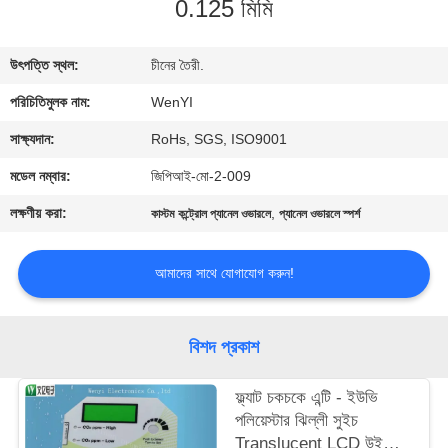
0.125 মিমি
নিয়ন্ত্রণ
উৎপত্তি স্থল:
চীনের তৈরী.
যোগাযোগ
পরিচিতিমুলক নাম:
WenYI
করুন
সাক্ষ্যদান:
RoHs, SGS, ISO9001
উদ্ধৃতির
মডেল নম্বার:
জিপিআই-মো-2-009
জন্য
লক্ষণীয় করা:
,
কাস্টম কন্ট্রোল প্যানেল ওভারলে
প্যানেল ওভারলে স্পর্শ
আবেদন
আমাদের সাথে যোগাযোগ করুন!
সাইট
ম্যাপ
বিশদ প্রকাশ
ফ্ল্যাট চকচকে এন্টি - ইউভি
PRIVACY
পলিয়েস্টার ঝিল্লী সুইচ
POLICY
Translucent LCD উইন্ডো