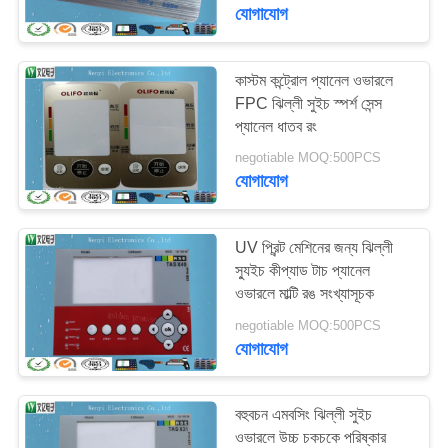
নিয়ন্ত্রণ
যোগাযোগ
যোগাযোগ
কাস্টম কন্ট্রোল প্যানেল ওভারলে
FPC ঝিল্লী সুইচ স্পর্শ সেন্স
করুন
প্যানেল ধাতব রং
negotiable MOQ:500PCS
উদ্ধৃতির
যোগাযোগ
জন্য
আবেদন
UV প্রিন্ট মেশিনের জন্য ঝিল্লী
স্যুইচ কীপ্যাড টাচ প্যানেল
ওভারলে মাল্টি রঙ সংখ্যাসূচক
সাইট
negotiable MOQ:500PCS
ম্যাপ
যোগাযোগ
PRIVACY
বহুবচন এমবসিং ঝিল্লী সুইচ
POLICY
ওভারলে উচ্চ চকচকে পরিষ্কার