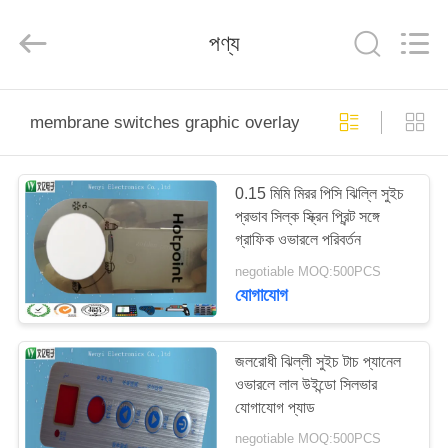
Jinyuanhang
Electronic
Technology
পণ্য
Co.,
Ltd.
All
Rights
Reserved.
বাড়ি
membrane switches graphic overlays
পণ্য
0.15 মিমি মিরর পিসি ঝিল্লি সুইচ
প্রভাব সিল্ক স্ক্রিন প্রিন্ট সঙ্গে
আমাদের
গ্রাফিক ওভারলে পরিবর্তন
সম্পর্কে
negotiable MOQ:500PCS
যোগাযোগ
কারখানা
ভ্রমণ
জলরোধী ঝিল্লী সুইচ টাচ প্যানেল
ওভারলে লাল উইন্ডো সিলভার
যোগাযোগ প্যাড
মান
negotiable MOQ:500PCS