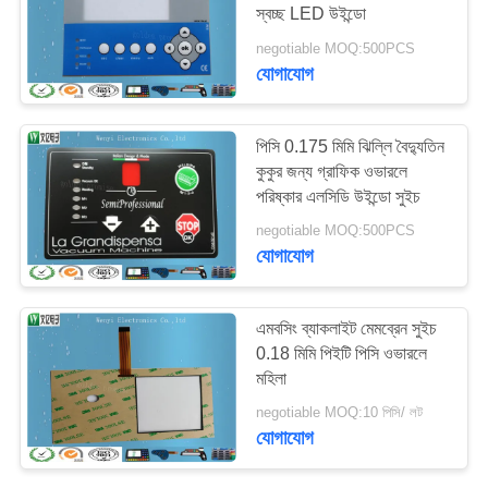
স্বচ্ছ LED উইন্ডো
negotiable MOQ:500PCS
যোগাযোগ
পিসি 0.175 মিমি ঝিল্লি বৈদ্যুতিন
কুকুর জন্য গ্রাফিক ওভারলে
পরিষ্কার এলসিডি উইন্ডো সুইচ
negotiable MOQ:500PCS
যোগাযোগ
এমবসিং ব্যাকলাইট মেমব্রেন সুইচ
0.18 মিমি পিইটি পিসি ওভারলে
মহিলা
negotiable MOQ:10 পিসি/ লট
যোগাযোগ