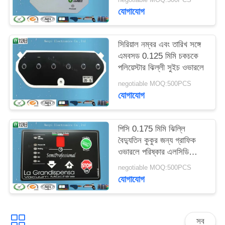
মিমি
যোগাযোগ
সিরিয়াল নম্বর এবং তারিখ সঙ্গে
এমবসড 0.125 মিমি চকচকে
পলিয়েস্টার ঝিল্লী সুইচ ওভারলে
negotiable MOQ:500PCS
যোগাযোগ
পিসি 0.175 মিমি ঝিল্লি
বৈদ্যুতিন কুকুর জন্য গ্রাফিক
ওভারলে পরিষ্কার এলসিডি
উইন্ডো সুইচ
negotiable MOQ:500PCS
যোগাযোগ
সব