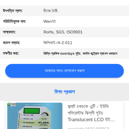
নিয়ন্ত্রণ
উৎপত্তি স্থল:
চীনের তৈরী.
যোগাযোগ
পরিচিতিমুলক নাম:
WenYI
করুন
সাক্ষ্যদান:
RoHs, SGS, ISO9001
মডেল নম্বার:
জিপিআই-মো-2-011
উদ্ধৃতির
লক্ষণীয় করা:
,
ঝিল্লি গ্রাফিক overlays সুইচ
কাস্টম কন্ট্রোল প্যানেল ওভারলে
জন্য
আবেদন
আমাদের সাথে যোগাযোগ করুন!
সাইট
বিশদ প্রকাশ
ম্যাপ
ফ্ল্যাট চকচকে এন্টি - ইউভি
পলিয়েস্টার ঝিল্লী সুইচ
PRIVACY
Translucent LCD উইন্ডো
POLICY
ওভারলে ধীরে ধীরে রঙ 0.125
negotiable MOQ:500PCS