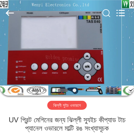
Jinyuanhang
Electronic
Technology
Co.,
Ltd.
All
Rights
Reserved.
বাড়ি
পণ্য
আমাদের
সম্পর্কে
কারখানা
ঝিল্লী সুইচ ওভারলে
ভ্রমণ
UV প্রিন্ট মেশিনের জন্য ঝিল্লী স্যুইচ কীপ্যাড টাচ
মান
প্যানেল ওভারলে মাল্টি রঙ সংখ্যাসূচক