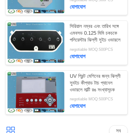
মিমি
যোগাযোগ
সিরিয়াল নম্বর এবং তারিখ সঙ্গে
এমবসড 0.125 মিমি চকচকে
পলিয়েস্টার ঝিল্লী সুইচ ওভারলে
negotiable MOQ:500PCS
যোগাযোগ
UV প্রিন্ট মেশিনের জন্য ঝিল্লী
স্যুইচ কীপ্যাড টাচ প্যানেল
ওভারলে মাল্টি রঙ সংখ্যাসূচক
negotiable MOQ:500PCS
যোগাযোগ
সব