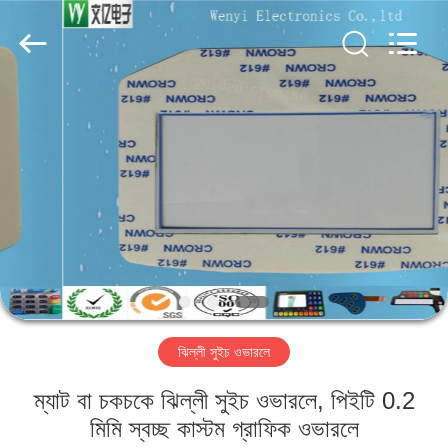
Jinyuanhang
Electronic
Technology
Co.,
Ltd.
All
Rights
Reserved.
বাড়ি
পণ্য
আমাদের
সম্পর্কে
কারখানা
ঝিল্লী সুইচ ওভারলে
ভ্রমণ
ম্যাট বা চকচকে ঝিল্লী সুইচ ওভারলে, পিইটি 0.2
মান
মিমি স্বচ্ছ কাস্টম গ্রাফিক ওভারলে