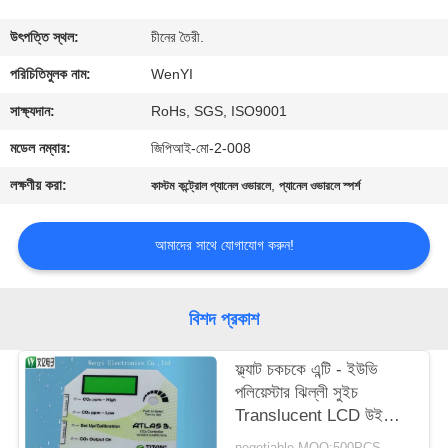
নিয়ন্ত্রণ
উৎপত্তি স্থল:
চীনের তৈরী.
যোগাযোগ
পরিচিতিমুলক নাম:
WenYI
করুন
সাক্ষ্যদান:
RoHs, SGS, ISO9001
মডেল নম্বার:
জিপিআই-মো-2-008
উদ্ধৃতির
লক্ষণীয় করা:
,
কাস্টম কন্ট্রোল প্যানেল ওভারলে
প্যানেল ওভারলে স্পর্শ
জন্য
আবেদন
আমাদের সাথে যোগাযোগ করুন!
সাইট
বিশদ প্রকাশ
ম্যাপ
ফ্ল্যাট চকচকে এন্টি - ইউভি
পলিয়েস্টার ঝিল্লী সুইচ
PRIVACY
Translucent LCD উইন্ডো
POLICY
ওভারলে ধীরে ধীরে রঙ 0.125
negotiable MOQ:500PCS