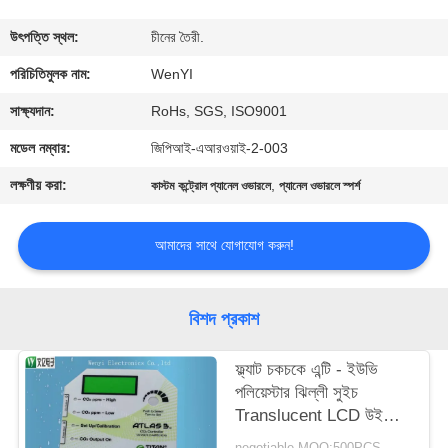
নিয়ন্ত্রণ
উৎপত্তি স্থল:
চীনের তৈরী.
যোগাযোগ
পরিচিতিমুলক নাম:
WenYI
করুন
সাক্ষ্যদান:
RoHs, SGS, ISO9001
মডেল নম্বার:
জিপিআই-এআরওয়াই-2-003
উদ্ধৃতির
লক্ষণীয় করা:
,
কাস্টম কন্ট্রোল প্যানেল ওভারলে
প্যানেল ওভারলে স্পর্শ
জন্য
আবেদন
আমাদের সাথে যোগাযোগ করুন!
সাইট
বিশদ প্রকাশ
ম্যাপ
ফ্ল্যাট চকচকে এন্টি - ইউভি
পলিয়েস্টার ঝিল্লী সুইচ
PRIVACY
Translucent LCD উইন্ডো
POLICY
ওভারলে ধীরে ধীরে রঙ 0.125
negotiable MOQ:500PCS