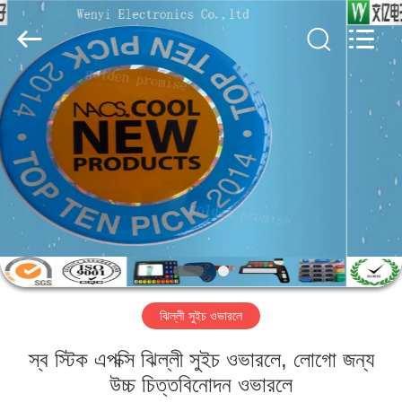
Jinyuanhang
Electronic
Technology
Co.,
Ltd.
All
Rights
Reserved.
বাড়ি
পণ্য
আমাদের
সম্পর্কে
কারখানা
ঝিল্লী সুইচ ওভারলে
ভ্রমণ
স্ব স্টিক এপক্সি ঝিল্লী সুইচ ওভারলে, লোগো জন্য
মান
উচ্চ চিত্তবিনোদন ওভারলে