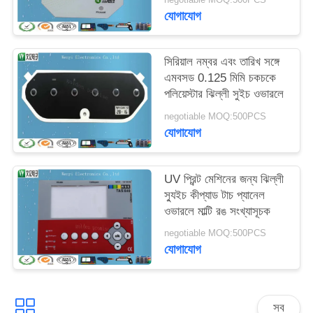
মিমি
যোগাযোগ
সিরিয়াল নম্বর এবং তারিখ সঙ্গে
এমবসড 0.125 মিমি চকচকে
পলিয়েস্টার ঝিল্লী সুইচ ওভারলে
negotiable MOQ:500PCS
যোগাযোগ
UV প্রিন্ট মেশিনের জন্য ঝিল্লী
স্যুইচ কীপ্যাড টাচ প্যানেল
ওভারলে মাল্টি রঙ সংখ্যাসূচক
negotiable MOQ:500PCS
যোগাযোগ
সব