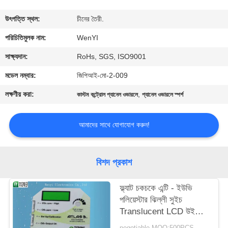
নিয়ন্ত্রণ
উৎপত্তি স্থল:
চীনের তৈরী.
যোগাযোগ
পরিচিতিমুলক নাম:
WenYI
করুন
সাক্ষ্যদান:
RoHs, SGS, ISO9001
মডেল নম্বার:
জিপিআই-মো-2-009
উদ্ধৃতির
লক্ষণীয় করা:
,
কাস্টম কন্ট্রোল প্যানেল ওভারলে
প্যানেল ওভারলে স্পর্শ
জন্য
আবেদন
আমাদের সাথে যোগাযোগ করুন!
সাইট
বিশদ প্রকাশ
ম্যাপ
ফ্ল্যাট চকচকে এন্টি - ইউভি
পলিয়েস্টার ঝিল্লী সুইচ
PRIVACY
Translucent LCD উইন্ডো
POLICY
ওভারলে ধীরে ধীরে রঙ 0.125
negotiable MOQ:500PCS