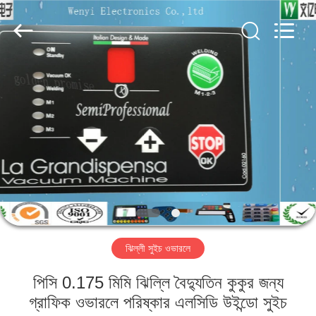
Jinyuanhang
Electronic
Technology
Co.,
Ltd.
All
Rights
Reserved.
বাড়ি
পণ্য
আমাদের
সম্পর্কে
কারখানা
ঝিল্লী সুইচ ওভারলে
ভ্রমণ
পিসি 0.175 মিমি ঝিল্লি বৈদ্যুতিন কুকুর জন্য
মান
গ্রাফিক ওভারলে পরিষ্কার এলসিডি উইন্ডো সুইচ