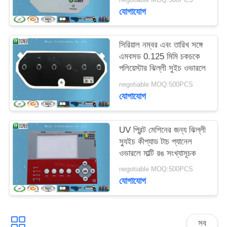
মিমি
যোগাযোগ
সিরিয়াল নম্বর এবং তারিখ সঙ্গে
এমবসড 0.125 মিমি চকচকে
পলিয়েস্টার ঝিল্লী সুইচ ওভারলে
negotiable MOQ:500PCS
যোগাযোগ
UV প্রিন্ট মেশিনের জন্য ঝিল্লী
স্যুইচ কীপ্যাড টাচ প্যানেল
ওভারলে মাল্টি রঙ সংখ্যাসূচক
negotiable MOQ:500PCS
যোগাযোগ
সব