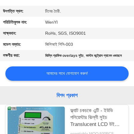
নিয়ন্ত্রণ
উৎপত্তি স্থল:
চীনের তৈরী.
যোগাযোগ
পরিচিতিমুলক নাম:
WenYI
করুন
সাক্ষ্যদান:
RoHs, SGS, ISO9001
মডেল নম্বার:
জিপিআই পিসি-003
উদ্ধৃতির
লক্ষণীয় করা:
,
ঝিল্লি গ্রাফিক overlays সুইচ
কাস্টম কন্ট্রোল প্যানেল ওভারলে
জন্য
আবেদন
আমাদের সাথে যোগাযোগ করুন!
সাইট
বিশদ প্রকাশ
ম্যাপ
ফ্ল্যাট চকচকে এন্টি - ইউভি
পলিয়েস্টার ঝিল্লী সুইচ
PRIVACY
Translucent LCD উইন্ডো
POLICY
ওভারলে ধীরে ধীরে রঙ 0.125
negotiable MOQ:500PCS