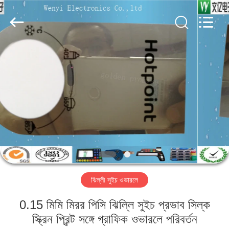
Jinyuanhang
Electronic
Technology
Co.,
Ltd.
All
Rights
Reserved.
বাড়ি
পণ্য
আমাদের
সম্পর্কে
কারখানা
ঝিল্লী সুইচ ওভারলে
ভ্রমণ
0.15 মিমি মিরর পিসি ঝিল্লি সুইচ প্রভাব সিল্ক
মান
স্ক্রিন প্রিন্ট সঙ্গে গ্রাফিক ওভারলে পরিবর্তন