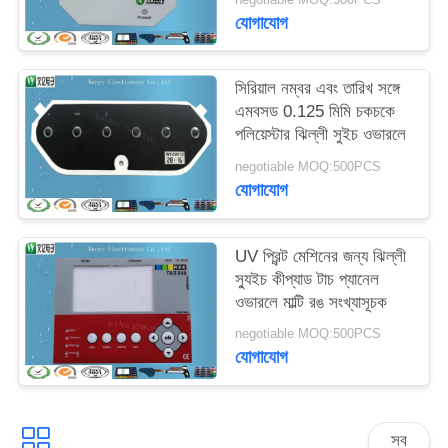
মিমি
যোগাযোগ
সিরিয়াল নম্বর এবং তারিখ সঙ্গে
এমবসড 0.125 মিমি চকচকে
পলিয়েস্টার ঝিল্লী সুইচ ওভারলে
negotiable MOQ:500PCS
যোগাযোগ
UV প্রিন্ট মেশিনের জন্য ঝিল্লী
স্যুইচ কীপ্যাড টাচ প্যানেল
ওভারলে মাল্টি রঙ সংখ্যাসূচক
negotiable MOQ:500PCS
যোগাযোগ
সব