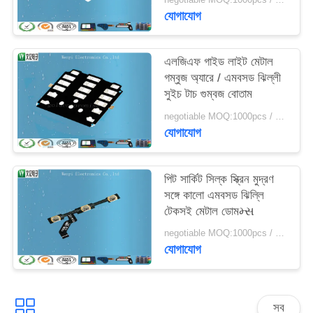
যোগাযোগ
এলজিএফ গাইড লাইট মেটাল
গম্বুজ অ্যারে / এমবসড ঝিল্লী
সুইচ টাচ গুম্বজ বোতাম
negotiable MOQ:1000pcs / অনেক
যোগাযোগ
পিট সার্কিট সিল্ক স্ক্রিন মুদ্রণ
সঙ্গে কালো এমবসড ঝিল্লি
টেকসই মেটাল ডোমમ્સ
negotiable MOQ:1000pcs / অনেক
যোগাযোগ
সব