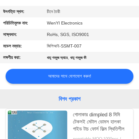
নিয়ন্ত্রণ
উৎপত্তি স্থল:
চীনে তৈরী
যোগাযোগ
পরিচিতিমুলক নাম:
WenYI Electronics
করুন
সাক্ষ্যদান:
RoHs, SGS, ISO9001
মডেল নম্বার:
জিপিআই-SSMT-007
উদ্ধৃতির
লক্ষণীয় করা:
,
ধাতু গম্বুজ অ্যারে
ধাতু গম্বুজ কী
জন্য
আবেদন
আমাদের সাথে যোগাযোগ করুন!
সাইট
বিশদ প্রকাশ
ম্যাপ
গোলাকার dimpled 8 মিমি
টেকসই মেটাল ডোমস হালকা
PRIVACY
গাইড টাচ ফোর্স ফিল্ম স্থিতিশীল
POLICY
negotiable MOQ:1000pcs / অনেক