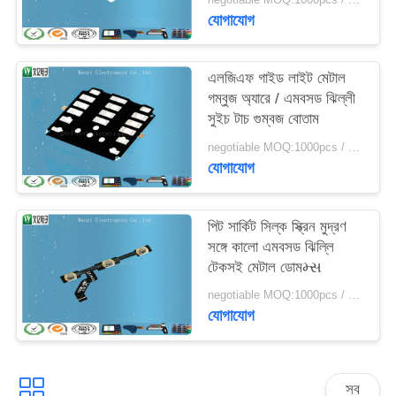
যোগাযোগ
এলজিএফ গাইড লাইট মেটাল
গম্বুজ অ্যারে / এমবসড ঝিল্লী
সুইচ টাচ গুম্বজ বোতাম
negotiable MOQ:1000pcs / অনেক
যোগাযোগ
পিট সার্কিট সিল্ক স্ক্রিন মুদ্রণ
সঙ্গে কালো এমবসড ঝিল্লি
টেকসই মেটাল ডোমમ્સ
negotiable MOQ:1000pcs / অনেক
যোগাযোগ
সব