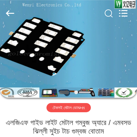
Jinyuanhang
Electronic
Technology
Co.,
Ltd.
All
Rights
Reserved.
বাড়ি
পণ্য
আমাদের
সম্পর্কে
কারখানা
টেকসই মেটাল ডোমમ્સ
ভ্রমণ
এলজিএফ গাইড লাইট মেটাল গম্বুজ অ্যারে / এমবসড
মান
ঝিল্লী সুইচ টাচ গুম্বজ বোতাম