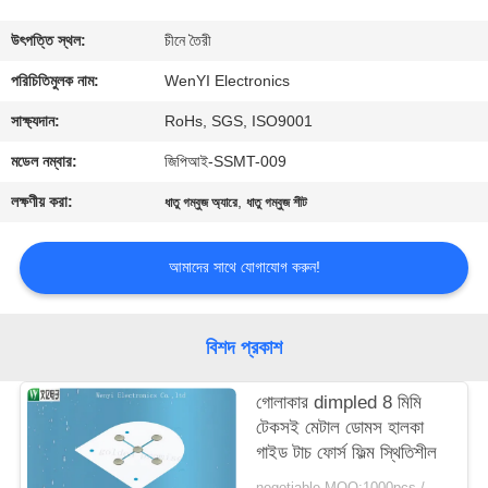
নিয়ন্ত্রণ
উৎপত্তি স্থল:
চীনে তৈরী
যোগাযোগ
পরিচিতিমুলক নাম:
WenYI Electronics
করুন
সাক্ষ্যদান:
RoHs, SGS, ISO9001
মডেল নম্বার:
জিপিআই-SSMT-009
উদ্ধৃতির
লক্ষণীয় করা:
,
ধাতু গম্বুজ অ্যারে
ধাতু গম্বুজ শীট
জন্য
আবেদন
আমাদের সাথে যোগাযোগ করুন!
সাইট
বিশদ প্রকাশ
ম্যাপ
গোলাকার dimpled 8 মিমি
টেকসই মেটাল ডোমস হালকা
PRIVACY
গাইড টাচ ফোর্স ফিল্ম স্থিতিশীল
POLICY
negotiable MOQ:1000pcs / অনেক