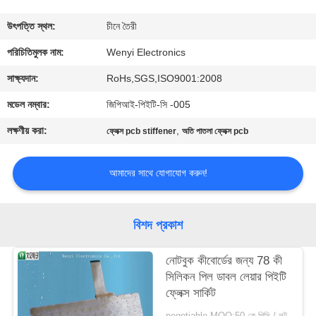
নিয়ন্ত্রণ
উৎপত্তি স্থল:
চীনে তৈরী
যোগাযোগ
পরিচিতিমুলক নাম:
Wenyi Electronics
করুন
সাক্ষ্যদান:
RoHs,SGS,ISO9001:2008
মডেল নম্বার:
জিপিআই-পিইটি-সি -005
উদ্ধৃতির
লক্ষণীয় করা:
,
ফ্লেক্স pcb stiffener
অতি পাতলা ফ্লেক্স pcb
জন্য
আবেদন
আমাদের সাথে যোগাযোগ করুন!
সাইট
বিশদ প্রকাশ
ম্যাপ
নোটবুক কীবোর্ডের জন্য 78 কী
সিলিকন পিল ডাবল লেয়ার পিইটি
PRIVACY
ফ্লেক্স সার্কিট
POLICY
negotiable MOQ:50 কে পিসি / লট