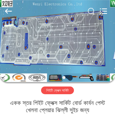
Jinyuanhang
Electronic
Technology
Co.,
Ltd.
All
Rights
Reserved.
বাড়ি
পণ্য
আমাদের
সম্পর্কে
কারখানা
পিইটি ফ্লেক্স সার্কিট
ভ্রমণ
একক স্তর পিইট ফ্লেক্স সার্কিট বোর্ড কার্বন পেস্ট
মান
খেলনা প্লেয়ার ঝিল্লী সুইচ জন্য