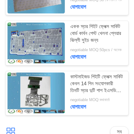
যোগাযোগ
একক স্তর পিইট ফ্লেক্স সার্কিট
বোর্ড কার্বন পেস্ট খেলনা প্লেয়ার
ঝিল্লী সুইচ জন্য
negotiable MOQ:50pcs / অনেক
যোগাযোগ
কাস্টমাইজড পিইটি ফ্লেক্স সার্কিট
কেবল 14 পিন সংযোগকারী
তিনটি স্তর দুটি পাশ ইএসডি
শিল্ড স্তর
negotiable MOQ:কথাবার্তা
যোগাযোগ
সব