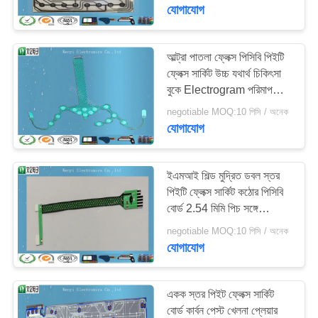
নিয়ন্ত্রণ
যোগাযোগ
যোগাযোগ
আল্ট্রা পাতলা ফ্লেক্স পিসিবি পিইটি
ফ্লেক্স সার্কিট উচ্চ যথার্থ চিকিৎসা
করুন
বুকে Electrogram পরিমাপ
ব্যবহার করুন
negotiable MOQ:10 পিসি / অনেক
উদ্ধৃতির
যোগাযোগ
জন্য
আবেদন
ইএমআই শিল্ড মুদ্রিত ডবল স্তর
পিইটি ফ্লেক্স সার্কিট কঠোর পিসিবি
বোর্ড 2.54 মিমি পিচ সঙ্গে
সাইট
একত্রিত
negotiable MOQ:10 পিসি / অনেক
ম্যাপ
যোগাযোগ
PRIVACY
একক স্তর পিইট ফ্লেক্স সার্কিট
POLICY
বোর্ড কার্বন পেস্ট খেলনা প্লেয়ার