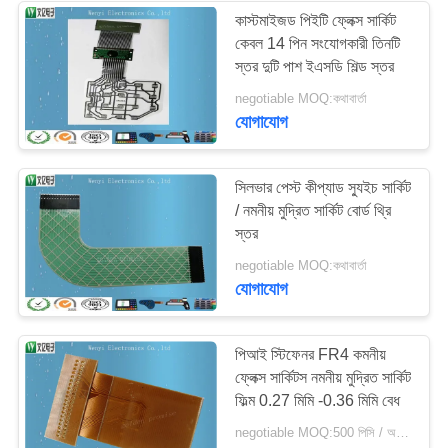
কাস্টমাইজড পিইটি ফ্লেক্স সার্কিট
কেবল 14 পিন সংযোগকারী তিনটি
স্তর দুটি পাশ ইএসডি শিল্ড স্তর
negotiable MOQ:কথাবার্তা
যোগাযোগ
সিলভার পেস্ট কীপ্যাড স্যুইচ সার্কিট
/ নমনীয় মুদ্রিত সার্কিট বোর্ড থ্রি
স্তর
negotiable MOQ:কথাবার্তা
যোগাযোগ
পিআই স্টিফেনর FR4 কমনীয়
ফ্লেক্স সার্কিটস নমনীয় মুদ্রিত সার্কিট
ফিল্ম 0.27 মিমি -0.36 মিমি বেধ
negotiable MOQ:500 পিসি / অনেক