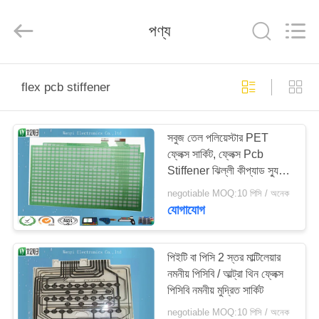
Jinyuanhang
Electronic
Technology
পণ্য
Co.,
Ltd.
All
Rights
Reserved.
বাড়ি
flex pcb stiffener
পণ্য
সবুজ তেল পলিয়েস্টার PET
ফ্লেক্স সার্কিট, ফ্লেক্স Pcb
আমাদের
Stiffener ঝিল্লী কীপ্যাড স্যুইচ
সম্পর্কে
সার্কিট
negotiable MOQ:10 পিসি / অনেক
যোগাযোগ
কারখানা
ভ্রমণ
পিইটি বা পিসি 2 স্তর মাল্টিলেয়ার
নমনীয় পিসিবি / আল্ট্রা থিন ফ্লেক্স
পিসিবি নমনীয় মুদ্রিত সার্কিট
মান
negotiable MOQ:10 পিসি / অনেক