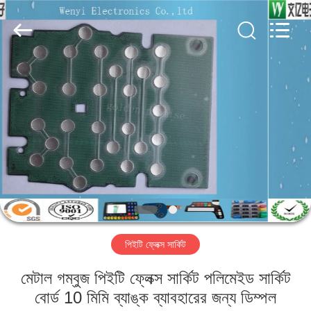
Jinyuanhang
Electronic
Technology
Co.,
Ltd.
All
Rights
Reserved.
বাড়ি
পণ্য
আমাদের
সম্পর্কে
কারখানা
পিইটি ফ্লেক্স সার্কিট
ভ্রমণ
মেটাল গম্বুজ পিইটি ফ্লেক্স সার্কিট পলিমেইড সার্কিট
মান
বোর্ড 10 মিমি ব্যাঙ্ক ব্যাবহারের জন্য ডিম্পল