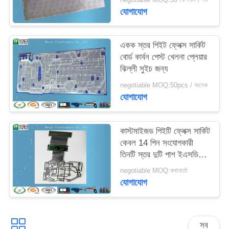
যোগাযোগ
একক স্তর পিইট ফ্লেক্স সার্কিট
বোর্ড কার্বন পেস্ট খেলনা প্লেয়ার
ঝিল্লী সুইচ জন্য
negotiable MOQ:50pcs / অনেক
যোগাযোগ
কাস্টমাইজড পিইটি ফ্লেক্স সার্কিট
কেবল 14 পিন সংযোগকারী
তিনটি স্তর দুটি পাশ ইএসডি
শিল্ড স্তর
negotiable MOQ:কথাবার্তা
যোগাযোগ
সব