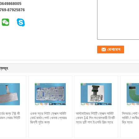
13649868005
-769-87925876
ণ্যসমূহ
র্ডের জন্য 78 কী
একক স্তর পিইট ফ্লেক্স সার্কিট
কাস্টমাইজড পিইটি ফ্লেক্স সার্কিট
সিলভার পেস্ট ক
াবল লেয়ার পিইটি
বোর্ড কার্বন পেস্ট খেলনা প্লেয়ার
কেবল 14 পিন সংযোগকারী তিনটি
সার্কিট / নমনীয়
ঝিল্লী সুইচ জন্য
স্তর দুটি পাশ ইএসডি শিল্ড স্তর
থ্রি স্তর