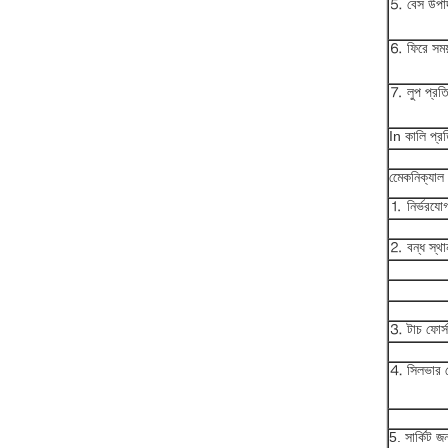
⒌ বেস উপাদা
⒍ ফিরে সময় 
⒎ লুপ প্রত
In কালি প্র
মেেকনিক্যাল
⒈ নির্ভরযোগ
⒉ বন্ধ স্থান
⒊ টাচ ফোর্স
⒋ সিলভার পে
5. সার্কিট জ