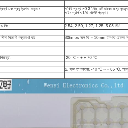
্রস্থ এবং প্রযুক্তিগত অনুরোধ
সার্কিট প্রস্থ ≥0.3 মিমি, দুই তারের মধ্যে দূরত
লাইন গ্যাপ <1/4 সার্কিট প্রস্থ।
ীড পিচ:
2.54, 2.50, 1.27, 1.25, 5.08 মিমি
 সীসা বিরোধী-বক্ররেখা হার
80times সঙ্গে ডি = 10mm ইস্পাত রোলের সঙ্গে
পমাত্রা:
-20 ℃ ~ + + 70 ℃
⒉ স্টক তাপমাত্রা: -40 ℃ ~ + 85 ℃, আর্