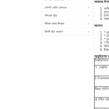
আমাদের উপক
টেকসই মেটাল ডোমમ્સ
সংক্
বৃহত
চালা
পলিডোম সুইচ
সমস্
সিলিকন রাবার কীপ্যাড
আবেদন
ঝিল্লী সুইচ ওভারলে
* মে
* টে
* গৃহ
* নি
বিভিন
Ele
প্রযুক্তিগত 
ইলেক্ট্রনিক
⒈ ভোল্টেজ:
2.Curren
Res প্রতির
⒋শক্তি প্র