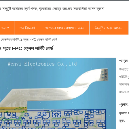
র সন্তুষ্টি আমাদের স্বর্ণ পদক, ব্যবসায়ের ক্ষেত্রে জয়-জয় সহযোগিতা আসল ব্যবসা।
া ভ্রমণ
মান নিয়ন্ত্রণ
আমাদের সাথে যোগাযোগ করুন
উদ্ধৃতির জন্য আবেদন
ার ফ্লেক্সিবল সার্কিট, 2 স্তর FPC ফ্লেক্স সার্কিট বোর্ড
, 2 স্তর FPC ফ্লেক্স সার্কিট বোর্ড
পণ্যের
উৎপত্তি
পরিচিতিম
সাক্ষ্যদান
মডেল নম্
প্রদান:
ন্যূনতম 
মূল্য: