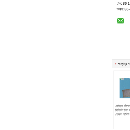
টেল:
86 
ফ্যাক্স:
86
অন্যান্য প
নোটবুক কীবো
সিলিকন পিল ড
ফ্লেক্স সার্কিট