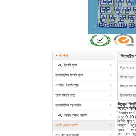
সব পণ্য
বিস্তারিত প
FPC ঝিল্লী সুইচ
প্রিন্ট প্রকার:
ক্যাপাসিটিভ ঝিল্লী সুইচ
বিশেষ পয়েন্ট:
এমবসিং ঝিল্লী সুইচ
ব্লিঙ্ক করা কা
ফ্ল্যাট ঝিল্লী সুইচ
বিশেষভাবে তু
কীবোর্ড ঝিল্ল
ক্যাপাসিটিভ টাচ সার্কিট
আইটেম ডিলি
সিলভার পেস্ট 
FPC নমনীয় মুদ্রিত সার্কিট
বেজ: 0.10 মি
সার্কিট মুদ্র
অন্তরণ: সবুজ
পিইটি ফ্লেক্স সার্কিট
স্তর: 2 স্ত
যোগাযোগ পয়েন
তাপ সীল সংযোগকারী