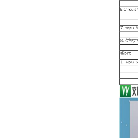
6.Circuit প
⒎ ওয়্যার স
⒏ টেলিগ্রাম
পরিবেশ:
⒈ কাজের তা