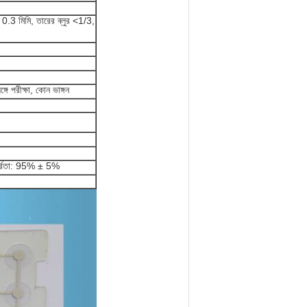
্ব 0.3 মিমি, তারের ব্লুর <1/3,
 পরীক্ষা, কোন ভাঙ্গন
দ্রতা: 95% ± 5%