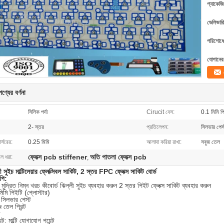
প্যাকেজি
ডেলিভারি
পরিশোধের
যোগানের 
ণ্যের বর্ণনা
সিলিক পর্দা
Cirucit বেস:
0.1 মিমি প
2- স্তর
প্রতিলেপন:
সিলভার পেস্
র্সরের:
0.25 মিমি
আলাদা করিয়া রাখা:
সবুজ তেল
ফ্লেক্স pcb stiffener
অতি পাতলা ফ্লেক্স pcb
লে ধরা:
,
ী সুইচ মাল্টিলেয়ার ফ্লেক্সিবল সার্কিট, 2 স্তর FPC ফ্লেক্স সার্কিট বোর্ড
পি:
মুদ্রিত নিম্ন খরচ কীবোর্ড ঝিল্লী সুইচ ব্যবহার করুন 2 স্তর পিইট ফ্লেক্স সার্কিট ব্যবহার করুন
মি পিইটি (প্লোস্টার)
ণ: সিলভার পেস্ট
 তেল প্রিন্ট
র
্ট: মাল্টি যোগাযোগ পয়েন্ট