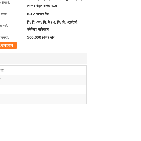
ং বিবরণ:
তারপর শক্ত কাগজ বাক্সে
 সময়:
8-12 কাজের দিন
টি / টি, এল / সি, ডি / এ, ডি / পি, ওয়েস্টার্ন
 শর্ত:
ইউনিয়ন, মানিগ্রাম
ক্ষমতা:
500,000 পিসি / মাস
যোগাযোগ
িইটি
ট