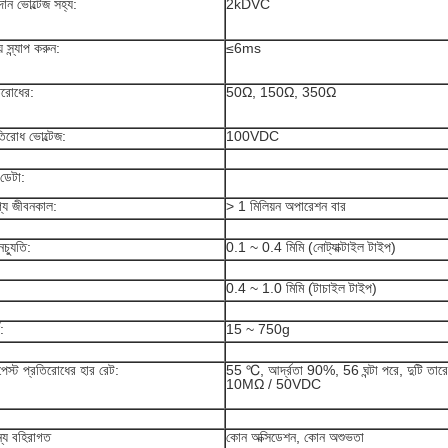
ন ভোল্টেজ সহ্য:
2kDVC
স্ন্যাপ করুন:
≤6ms
িরোধের:
50Ω, 150Ω, 350Ω
তিরোধ ভোল্টেজ:
100VDC
 ডেটা:
্য জীবনকাল:
> 1 মিলিয়ন অপারেশন বার
চ্যুতি:
0.1 ~ 0.4 মিমি (নোট্যাক্টাইল টাইপ)
0.4 ~ 1.0 মিমি (টাচাইল টাইপ)
:
15 ~ 750g
স্ট প্রতিরোধের হার রেট:
55 ℃, আর্দ্রতা 90%, 56 ঘন্টা পরে, দুটি তার
10MΩ / 50VDC
ন্য বহিরাগত
কোন অক্সিডেশন, কোন অশুভতা