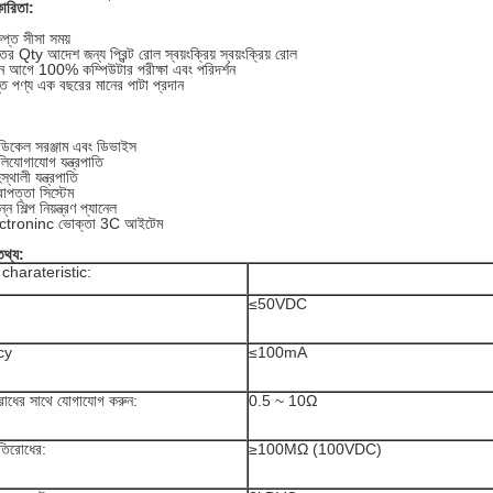
ারিতা:
ষিপ্ত সীসা সময়
্তর Qty আদেশ জন্য প্রিন্ট রোল স্বয়ংক্রিয় স্বয়ংক্রিয় রোল
ন আগে 100% কম্পিউটার পরীক্ষা এবং পরিদর্শন
ত পণ্য এক বছরের মানের পাটা প্রদান
ডিকেল সরঞ্জাম এবং ডিভাইস
লিযোগাযোগ যন্ত্রপাতি
স্থালী যন্ত্রপাতি
রাপত্তা সিস্টেম
্ন শিল্প নিয়ন্ত্রণ প্যানেল
ctroninc ভোক্তা 3C আইটেম
তথ্য:
াল charateristic:
≤50VDC
cy
≤100mA
োধের সাথে যোগাযোগ করুন:
0.5 ~ 10Ω
তিরোধের:
≥100MΩ (100VDC)