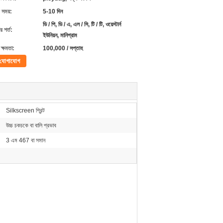
 সময়:
5-10 দিন
ডি / পি, ডি / এ, এল / সি, টি / টি, ওয়েস্টার্ন
 শর্ত:
ইউনিয়ন, মানিগ্রাম
ক্ষমতা:
100,000 / সপ্তাহ
যোগাযোগ
Silkscreen প্রিন্ট
উচ্চ চকচকে বা বালি প্রভাব
3 এম 467 বা সমান