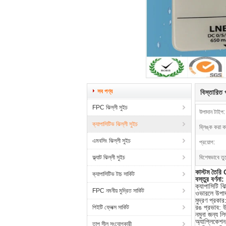
সব পণ্য
বিস্তারিত প
FPC ঝিল্লী সুইচ
উপাদান টাইপ:
ক্যাপাসিটিভ ঝিল্লী সুইচ
ব্লিঙ্ক করা কা
এমবসিং ঝিল্লী সুইচ
প্রয়োগ:
ফ্ল্যাট ঝিল্লী সুইচ
বিশেষভাবে তু
কাস্টম তৈরি
ক্যাপাসিটিভ টাচ সার্কিট
বস্তুর বর্ণনা:
ক্যাপাসিটি ঝি
FPC নমনীয় মুদ্রিত সার্কিট
ওভারলে উপাদ
মুদ্রণ প্রকার
রঙ প্রভাব: উ
পিইটি ফ্লেক্স সার্কিট
নমুনা জন্য 
অ্যাপ্লিকেশ
তাপ সীল সংযোগকারী