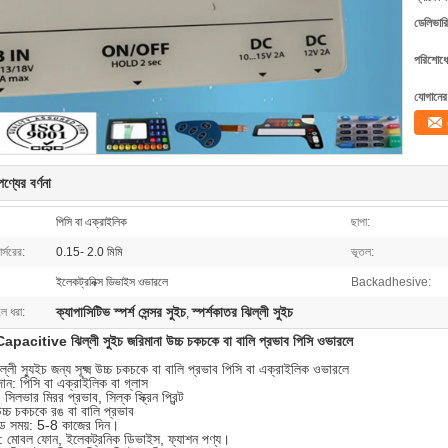
ডেলিভারি
পরিশোধের
যোগানের 
ণ্যের বর্ণনা
পিসি বা এক্রাইলিক
ছাপা:
র্সরের:
0.15- 2.0 মিমি
ভূতল:
ইলেকট্রনিক্স ডিভাইস ওভারলে
Backadhesive:
ক্যাপাসিটিভ স্পর্শ সেন্সর সুইচ
স্পর্শকাতর ঝিল্লী সুইচ
লে ধরা:
,
 Capacitive ঝিল্লী সুইচ জরিমানা উচ্চ চকচকে বা বালি প্রভাব পিসি ওভারলে
ল্লী স্যুইচ জন্য সূক্ষ্ম উচ্চ চকচকে বা বালি প্রভাব পিসি বা এক্রাইলিক ওভারলে
ান: পিসি বা এক্রাইলিক বা গ্লাস
: সিলভার মিরর প্রভাব, সিল্ক স্ক্রিন প্রিন্ট
চ্চ চকচকে রঙ বা বালি প্রভাব
লিড সময়: 5-8 কাজের দিন।
ন: মোবল ফোন, ইলেকট্রনিক ডিভাইস, ফ্যাশন পণ্য।