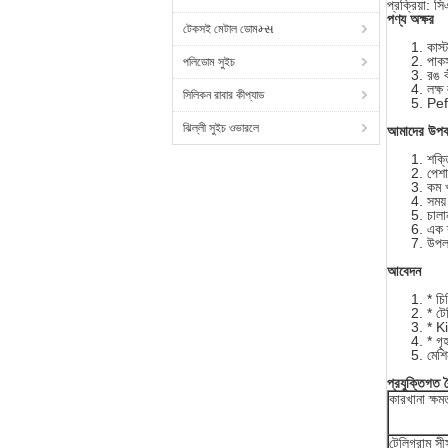
প্রক্রিয়া: সি
পণ্য অক্ষর
টেকসই মেটাল ডোমમ્સ
কাস
পাকস্
পলিডোম সুইচ
রঙ কী
লক্ষ
সিলিকন রাবার কীপ্যাড
Peff
ঝিল্লী সুইচ ওভারলে
আমাদের উপক
শক্ত
পেশা
কম খ
সময
চালা
এক ক
উপলব
আবেদন
* চি
* টে
* K
* গৃহ
মেশ
প্রযুক্তিগত বৈ
কারখানা ক্ষম
টেলিগ্রাম সী