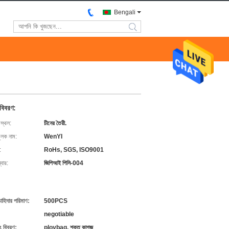
Bengali
search
 বিবরণ:
 স্থল:
চীনের তৈরী.
ুলক নাম:
WenYI
:
RoHs, SGS, ISO9001
বার:
জিপিআই পিসি-004
চাহিদার পরিমাণ:
500PCS
negotiable
ং বিবরণ:
ploybag, শক্ত কাগজ