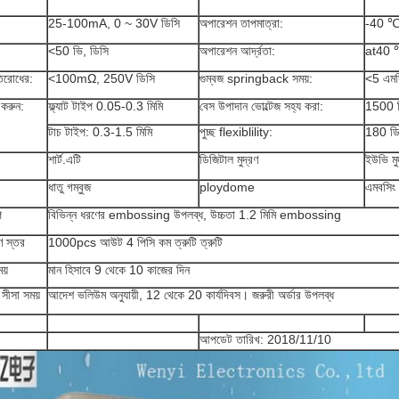
25-100mA, 0 ~ 30V ডিসি
অপারেশন তাপমাত্রা:
-40 ℃
<50 ভি, ডিসি
অপারেশন আর্দ্রতা:
at40 
িরোধের:
<100mΩ, 250V ডিসি
গুম্বজ springback সময়:
<5 এমস
 করুন:
ফ্ল্যাট টাইপ 0.05-0.3 মিমি
বেস উপাদান ভোল্টেজ সহ্য করা:
1500 ভ
টাচ টাইপ: 0.3-1.5 মিমি
পুচ্ছ flexiblility:
180 ডি
শার্ট.এটি
ডিজিটাল মুদ্রণ
ইউভি মু
ধাতু গম্বুজ
ploydome
এমবসিং
প
বিভিন্ন ধরণের embossing উপলব্ধ, উচ্চতা 1.2 মিমি embossing
রণ স্তর
1000pcs আউট 4 পিসি কম ত্রুটি ত্রুটি
য়
মান হিসাবে 9 থেকে 10 কাজের দিন
 সীসা সময়
আদেশ ভলিউম অনুযায়ী, 12 থেকে 20 কার্যদিবস। জরুরী অর্ডার উপলব্ধ
আপডেট তারিখ: 2018/11/10