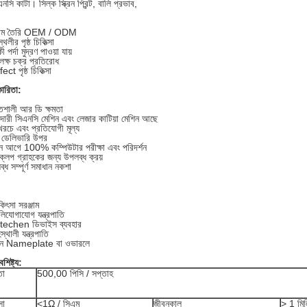
এনসি কাটা। সিল্ক স্ক্রিন প্রিন্ট, বালি প্রভাব,
্টম তৈরি OEM / ODM
থলীর পৃষ্ঠ চিকিত্সা
 পর্দা মুদ্রণ পাওয়া যায়
 লক্ষ চক্র প্রতিরোধ
ect পৃষ্ঠ চিকিত্সা
ারিতা:
িশালী আর ডি ক্ষমতা
দারী সিএনসি মেশিন এবং লেজার কাটিয়া মেশিন আছে
রচে এবং প্রতিযোগী মূল্য
় ডেলিভারি উপর
ন আগে 100% কম্পিউটার পরীক্ষা এবং পরিদর্শন
্লপ গ্রাহকের জন্য উপলব্ধ ক্রয়
্ধ সম্পূর্ণ সমাধান নকশা
কিৎসা সরঞ্জাম
লিযোগাযোগ যন্ত্রপাতি
itechen ডিভাইস ব্যবহার
স্থালী যন্ত্রপাতি
িন Nameplate বা ওভারলে
শিষ্ট্য:
তা
500,00 পিসি / সপ্তাহ
সা
<1Ω / সিএম
জীবনকাল
> 1 মিল