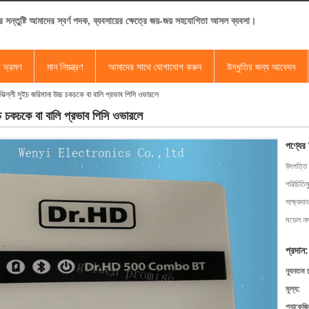
র সন্তুষ্টি আমাদের স্বর্ণ পদক, ব্যবসায়ের ক্ষেত্রে জয়-জয় সহযোগিতা আসল ব্যবসা।
া ভ্রমণ
মান নিয়ন্ত্রণ
আমাদের সাথে যোগাযোগ করুন
উদ্ধৃতির জন্য আবেদন
 ঝিল্লী সুইচ জরিমানা উচ্চ চকচকে বা বালি প্রভাব পিসি ওভারলে
্চ চকচকে বা বালি প্রভাব পিসি ওভারলে
পণ্যের
উৎপত্তি
পরিচিতিম
সাক্ষ্যদান
মডেল নম্
প্রদান:
ন্যূনতম 
মূল্য:
প্যাকেজি