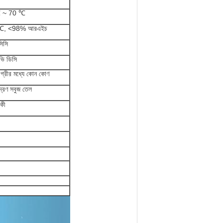
 ~ 70 ℃
℃, <98% আরএইচ
িসি
ি ডিসি
গ্রীর মধ্যে কোন কোণ
দ্রণ সবুজ তেল
 কী