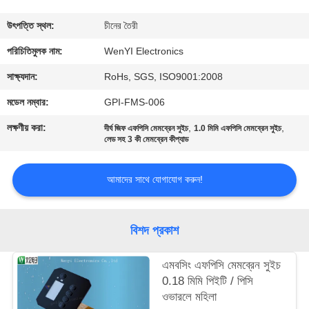
নিয়ন্ত্রণ
উৎপত্তি স্থল:
চীনের তৈরী
যোগাযোগ
পরিচিতিমুলক নাম:
WenYI Electronics
করুন
সাক্ষ্যদান:
RoHs, SGS, ISO9001:2008
মডেল নম্বার:
GPI-FMS-006
উদ্ধৃতির
লক্ষণীয় করা:
,
,
দীর্ঘ জিফ এফপিসি মেমব্রেন সুইচ
1.0 মিমি এফপিসি মেমব্রেন সুইচ
জন্য
লেড সহ 3 কী মেমব্রেন কীপ্যাড
আবেদন
আমাদের সাথে যোগাযোগ করুন!
সাইট
বিশদ প্রকাশ
ম্যাপ
এমবসিং এফপিসি মেমব্রেন সুইচ
PRIVACY
0.18 মিমি পিইটি / পিসি
ওভারলে মহিলা
POLICY