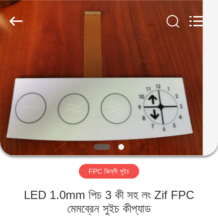
Jinyuanhang
Electronic
Technology
Co.,
Ltd.
All
Rights
Reserved.
বাড়ি
পণ্য
আমাদের
সম্পর্কে
কারখানা
FPC ঝিল্লী সুইচ
ভ্রমণ
LED 1.0mm পিচ 3 কী সহ লং Zif FPC
মান
মেমব্রেন সুইচ কীপ্যাড