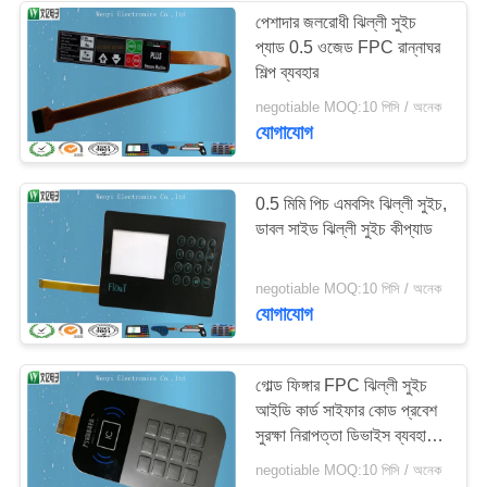
পেশাদার জলরোধী ঝিল্লী সুইচ
প্যাড 0.5 ওজেড FPC রান্নাঘর
শিল্প ব্যবহার
negotiable MOQ:10 পিসি / অনেক
যোগাযোগ
0.5 মিমি পিচ এমবসিং ঝিল্লী সুইচ,
ডাবল সাইড ঝিল্লী সুইচ কীপ্যাড
negotiable MOQ:10 পিসি / অনেক
যোগাযোগ
গোল্ড ফিঙ্গার FPC ঝিল্লী সুইচ
আইডি কার্ড সাইফার কোড প্রবেশ
সুরক্ষা নিরাপত্তা ডিভাইস ব্যবহার
করুন
negotiable MOQ:10 পিসি / অনেক