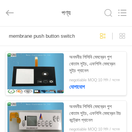
Jinyuanhang
Electronic
Technology
পণ্য
Co.,
Ltd.
All
Rights
Reserved.
বাড়ি
membrane push button switch
পণ্য
অনমনীয় পিসিবি মেমব্রেন পুশ
বোতাম সুইচ, এফপিসি মেমব্রেন
আমাদের
সুইচ প্যানেল
সম্পর্কে
negotiable MOQ:10 পিসি / অনেক
যোগাযোগ
কারখানা
ভ্রমণ
অনমনীয় পিসিবি মেমব্রেন পুশ
বোতাম সুইচ, এফপিসি মেমব্রেন টাচ
কন্ট্রোল প্যানেল
মান
negotiable MOQ:10 পিসি / অনেক