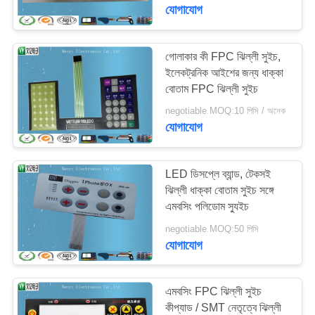
নিয়ন্ত্রণ
যোগাযোগ
যোগাযোগ
গোলাকার কী FPC ঝিল্লী সুইচ,
ইলেকট্রনিক আইশের জন্য ধাক্কা
করুন
বোতাম FPC ঝিল্লী সুইচ
negotiable MOQ:10 পিসি / অনেক
উদ্ধৃতির
যোগাযোগ
জন্য
আবেদন
LED ডিসপ্লে ব্যান্ড, টেকসই
ঝিল্লী ধাক্কা বোতাম সুইচ সঙ্গে
এমবসিং পলিডোম স্যুইচ
সাইট
negotiable MOQ:50 পিসি
ম্যাপ
যোগাযোগ
PRIVACY
এমবসিং FPC ঝিল্লী সুইচ
POLICY
কীপ্যাড / SMT নেতৃত্বে ঝিল্লী