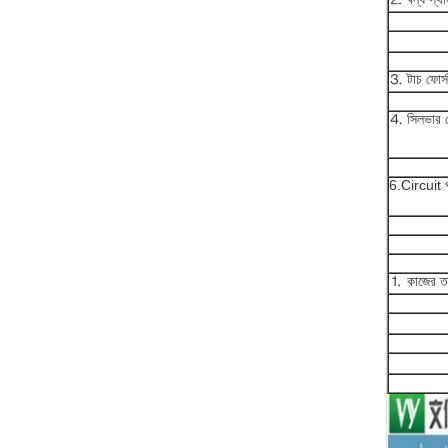
⒊ টাচ ফোর্স
⒋ সিলভার পে
6.Circuit প
⒈ কাজের তা