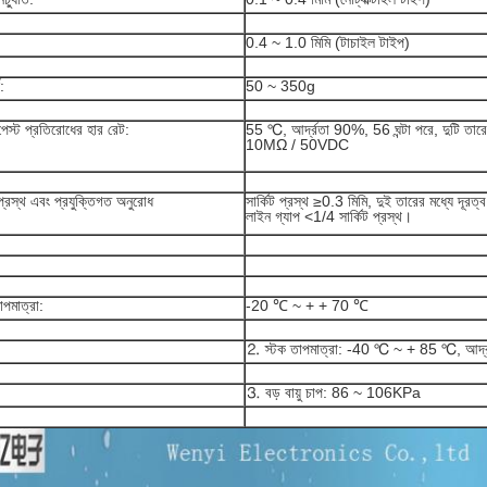
0.4 ~ 1.0 মিমি (টাচাইল টাইপ)
:
50 ~ 350g
স্ট প্রতিরোধের হার রেট:
55 ℃, আর্দ্রতা 90%, 56 ঘন্টা পরে, দুটি তার
10MΩ / 50VDC
্রস্থ এবং প্রযুক্তিগত অনুরোধ
সার্কিট প্রস্থ ≥0.3 মিমি, দুই তারের মধ্যে দূরত
লাইন গ্যাপ <1/4 সার্কিট প্রস্থ।
পমাত্রা:
-20 ℃ ~ + + 70 ℃
⒉ স্টক তাপমাত্রা: -40 ℃ ~ + 85 ℃, আর্
⒊ বড় বায়ু চাপ: 86 ~ 106KPa