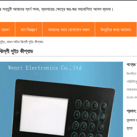
র সন্তুষ্টি আমাদের স্বর্ণ পদক, ব্যবসায়ের ক্ষেত্রে জয়-জয় সহযোগিতা আসল ব্যবসা।
া ভ্রমণ
মান নিয়ন্ত্রণ
আমাদের সাথে যোগাযোগ করুন
উদ্ধৃতির জন্য আবেদন
সুইচ, ডাবল সাইড ঝিল্লী সুইচ কীপ্যাড
িল্লী সুইচ কীপ্যাড
পণ্যের
উৎপত্তি
পরিচিতিম
সাক্ষ্যদান
মডেল নম্
প্রদান:
ন্যূনতম 
মূল্য: