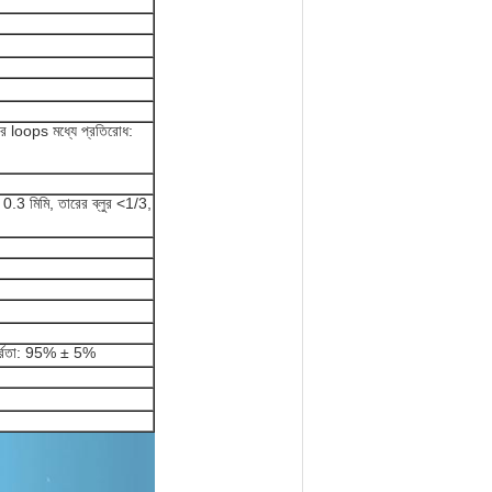
ের loops মধ্যে প্রতিরোধ:
্ব 0.3 মিমি, তারের ব্লুর <1/3,
দ্রতা: 95% ± 5%