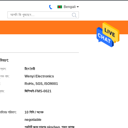
Bengali
search
 বিবরণ:
 স্থল:
চীনে তৈরী
ুলক নাম:
Wenyi Electronics
:
RoHs, SGS, ISO9001
বার:
জিপিআই-FMS-0021
চাহিদার পরিমাণ:
10 পিসি / অনেক
negotiable
প্রতিটি জন্য তারপর ploybag, শক্ত কাগজ