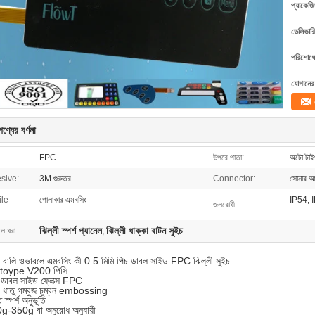
প্যাকেজি
ডেলিভারি
পরিশোধের
যোগানের 
ণ্যের বর্ণনা
FPC
উপরে পাতা:
অটো টা
sive:
3M গুরুতর
Connector:
সোনার আঙ
ile
গোলাকার এমবসিং
IP54, 
জলরোধী:
ঝিল্লী স্পর্শ প্যানেল
ঝিল্লী ধাক্কা বাটন সুইচ
লে ধরা:
,
ালি ওভারলে এমবসিং কী 0.5 মিমি পিচ ডাবল সাইড FPC ঝিল্লী সুইচ
utoype V200 পিসি
প: ডাবল সাইড ফ্লেক্স FPC
 ধাতু গম্বুজ চুম্বন embossing
 স্পর্শ অনুভূতি
g-350g বা অনুরোধ অনুযায়ী