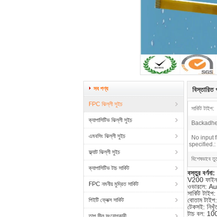
সব পণ্য
বিস্তারিত প
FPC ঝিল্লী সুইচ
সার্কিট টাইপ:
ক্যাপাসিটিভ ঝিল্লী সুইচ
Backadhe
এমবসিং ঝিল্লী সুইচ
No input f
specified.:
ফ্ল্যাট ঝিল্লী সুইচ
বিশেষভাবে তু
ক্যাপাসিটিভ টাচ সার্কিট
বস্তুর বর্ণনা:
V200 ফাইন ব
FPC নমনীয় মুদ্রিত সার্কিট
ওভারলে: A
সার্কিট টাই
বোতাম টাইপ:
পিইটি ফ্লেক্স সার্কিট
টেকসই: নিখুঁত
টাচ বল: 100
তাপ সীল সংযোগকারী