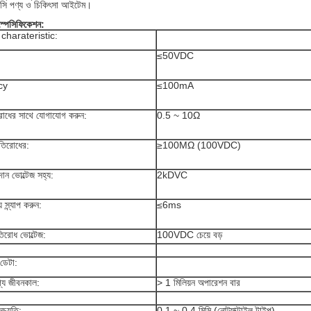
 সি পণ্য ও চিকিৎসা আইটেম।
স্পেসিফিকেশন:
াল charateristic:
≤50VDC
cy
≤100mA
োধের সাথে যোগাযোগ করুন:
0.5 ~ 10Ω
তিরোধের:
≥100MΩ (100VDC)
ন ভোল্টেজ সহ্য:
2kDVC
স্ন্যাপ করুন:
≤6ms
তিরোধ ভোল্টেজ:
100VDC চেয়ে বড়
 ডেটা:
্য জীবনকাল:
> 1 মিলিয়ন অপারেশন বার
চ্যুতি:
0.1 ~ 0.4 মিমি (নোট্যাক্টাইল টাইপ)