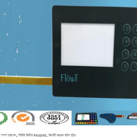
,
,
 স্পর্শ প্যানেল
পিবিবি ঝিল্লি keypad
ঝিল্লী ধাক্কা বাটন সুইচ