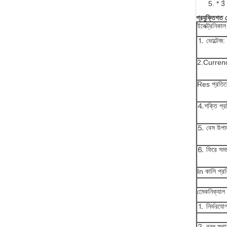
* 3
প্রযুক্তিগত
ইলেক্ট্রনিক
⒈ ভোল্টেজ:
2.Curren
Res প্রতির
⒋শক্তি প্র
⒌ বেস উপাদা
⒍ ফিরে সময় 
In কালি প্র
মেেকনিক্যাল
⒈ নির্ভরযোগ
⒉ বন্ধ স্থান