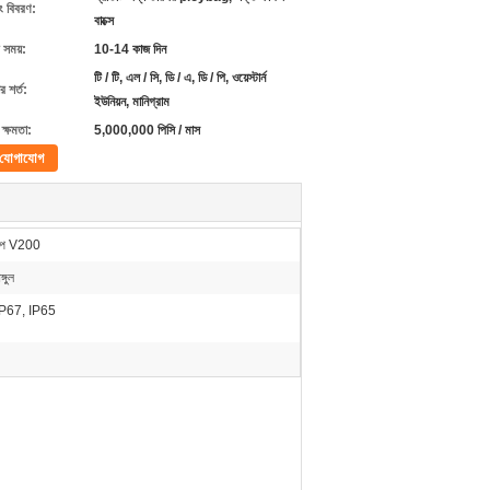
ং বিবরণ:
বাক্সে
 সময়:
10-14 কাজ দিন
টি / টি, এল / সি, ডি / এ, ডি / পি, ওয়েস্টার্ন
 শর্ত:
ইউনিয়ন, মানিগ্রাম
ক্ষমতা:
5,000,000 পিসি / মাস
যোগাযোগ
ইপ V200
্গুল
IP67, IP65