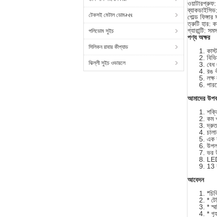
ওয়াটারপ্রু
ব্যাকডাইসিভ
টেকসই মেটাল ডোমમ્સ
গোল্ড ফিঙ্গা
ত্রুটি হার:
গ্যারান্টি: স
পলিডোম সুইচ
পণ্য অক্ষর
সিলিকন রাবার কীপ্যাড
কাস
বিভি
ঝিল্লী সুইচ ওভারলে
বেধ
রঙ কী
লক্ষ
পারফ
আমাদের উপক
শক্ত
কম খ
দ্রু
চালা
এক ক
উপলব
ভর উ
LED
13 ব
আবেদন
*চিক
* টে
* স্ম
* গৃহ