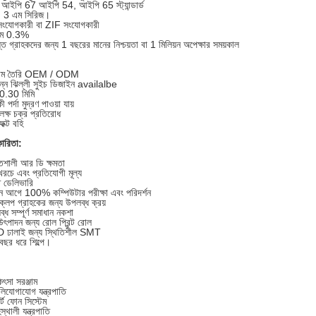
ফ: আইপি 67 আইপি 54, আইপি 65 স্ট্যান্ডার্ড
: 3 এম সিরিজ।
র সংযোগকারী বা ZIF সংযোগকারী
 কম 0.3%
মস্ত গ্রাহকদের জন্য 1 বছরের মানের নিশ্চয়তা বা 1 মিলিয়ন অপেক্ষার সময়কাল
্টম তৈরি OEM / ODM
ন্ন ঝিল্লী সুইচ ডিজাইন availalbe
 0.30 মিমি
 পর্দা মুদ্রণ পাওয়া যায়
 লক্ষ চক্র প্রতিরোধ
েক্ট বহি
ারিতা:
িশালী আর ডি ক্ষমতা
রচে এবং প্রতিযোগী মূল্য
ত ডেলিভারি
ন আগে 100% কম্পিউটার পরীক্ষা এবং পরিদর্শন
্লপ গ্রাহকের জন্য উপলব্ধ ক্রয়
্ধ সম্পূর্ণ সমাধান নকশা
ৎপাদন জন্য রোল প্রিন্ট রোল
 ঢালাই জন্য স্থিতিশীল SMT
ছর ধরে শিল্পে।
িৎসা সরঞ্জাম
লিযোগাযোগ যন্ত্রপাতি
ার্ট ফোন সিস্টেম
স্থালী যন্ত্রপাতি