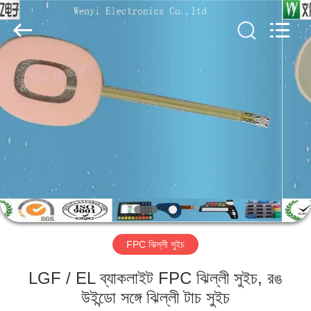
Jinyuanhang
Electronic
Technology
Co.,
Ltd.
All
Rights
Reserved.
বাড়ি
পণ্য
আমাদের
সম্পর্কে
কারখানা
FPC ঝিল্লী সুইচ
ভ্রমণ
LGF / EL ব্যাকলাইট FPC ঝিল্লী সুইচ, রঙ
মান
উইন্ডো সঙ্গে ঝিল্লী টাচ সুইচ