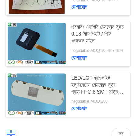
যোগাযোগ
এমবসিং এফপিসি মেমব্রেন সুইচ
0.18 মিমি পিইটি / পিসি
ওভারলে মহিলা
negotiable MOQ:10 পিসি / অনেক
যোগাযোগ
LED/LGF ব্যাকলাইট
ইলুমিনেটেড মেমব্রেন সুইচ
প্যাড FPC 8 SMT সাইড
লাইট
negotiable MOQ:200
যোগাযোগ
সব