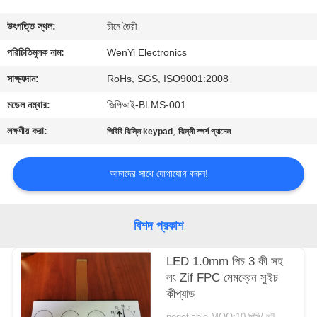
নিয়ন্ত্রণ
উৎপত্তি স্থল:
চীনে তৈরী
যোগাযোগ
পরিচিতিমুলক নাম:
WenYi Electronics
করুন
সাক্ষ্যদান:
RoHs, SGS, ISO9001:2008
মডেল নম্বার:
জিপিআই-BLMS-001
উদ্ধৃতির
লক্ষণীয় করা:
,
পিবিবি ঝিল্লি keypad
ঝিল্লী স্পর্শ প্যানেল
জন্য
আবেদন
আমাদের সাথে যোগাযোগ করুন!
সাইট
বিশদ প্রকাশ
ম্যাপ
LED 1.0mm পিচ 3 কী সহ
লং Zif FPC মেমব্রেন সুইচ
PRIVACY
কীপ্যাড
POLICY
negotiable MOQ:10 পিসি/ লট