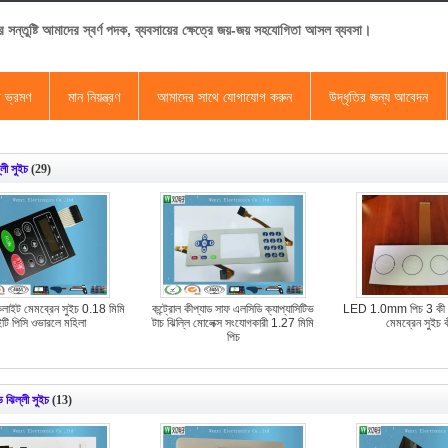
র সন্তুষ্টি আমাদের স্বর্ণ পদক, ব্যবসায়ের ক্ষেত্রে জয়-জয় সহযোগিতা আসল ব্যবসা।
া ভ্রমণ
মান নিয়ন্ত্রণ
আমাদের সাথে যোগাযোগ করুন
উদ্ধৃতির জন্য আবেদন
লী সুইচ
(29)
কলাইট মেমব্রেন সুইচ 0.18 মিমি
কন্ট্রোল কীপ্যাড সাফ এলসিডি ক্যাপ্যাসিটিভ
LED 1.0mm পিচ 3 কী 
ইটি পিসি ওভারলে মহিলা
টাচ ঝিল্লি মোলেক্স সংযোগকারী 1.27 মিমি
মেমব্রেন সুইচ ক
পিচ
ভ ঝিল্লী সুইচ
(13)