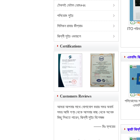
টেকসই মেটাল ডোমમ્સ
পলিডোম সুইচ
সিলিকন রাবার কীপ্যাড
ITO পরিবাহ
ঝিল্লী সুইচ ওভারলে
Certifications
এমবসিং ঝি
Customers Reviews
পলিডোমের স
এমবসি
আমরা আপনার সাথে যোগাযোগ করার সময় অবার্য
সময় আমি পণ্য থেকে আপনার কাছ থেকে অনেক
কিছু শিখতে পারেন, ঝিল্লী সুইচ বিশেষজ্ঞ
—— মিঃ ফ্লয়েড
ফ্ল্যাট ঝিল