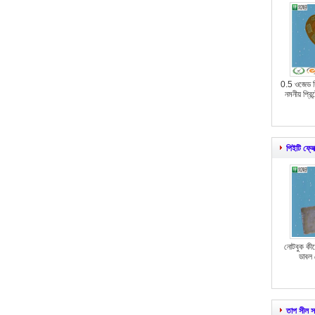
0.5 ওজেড স
নমনীয় প্রিন
পিইটি ফ্লেক
নোটবুক কীব
ডাবল ল
তাপ সীল 