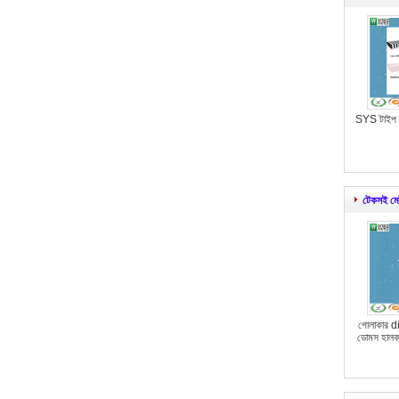
SYS টাইপ ত
টেকসই মে
গোলাকার d
ডোমস হালকা 