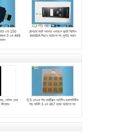
 স্যুইচ এফ 150
টেক্সচার্ড ম্যাট সমাপ্ত ওভারলে ফ্ল্যাট ঝিল্লি
ংযোজক 3 এম 468
9448A পিছনে আঠালো সহ স্যুইচ করুন
 করুন
যাড, মেটাল ডোম
0.5 এমএম পিচ ম্যাট্রিক্স আইটিও ক্যাপাসিটিভ
স কীপ্যাড
টাচ সার্কিট 3 এম 467 ব্যাক আঠালো সহ