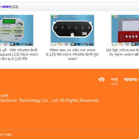
ইচ ওভারলে
(13)
ে এন্টি - ইউভি পলিয়েস্টার ঝিল্লী
সিরিয়াল নম্বর এবং তারিখ সঙ্গে এমবসড
UV প্রিন্ট মেশিনের জন্য ঝিল
slucent LCD উইন্ডো ওভারলে
0.125 মিমি চকচকে পলিয়েস্টার ঝিল্লী সুইচ
টাচ প্যানেল ওভারলে মাল্ট
ে ধীরে রঙ 0.125 মিমি
ওভারলে
বাড়ি
পণ্য
আমাদের সম
হকারী.
ctronic Technology Co., Ltd. All Rights Reserved.
যোগ করুন