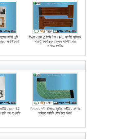
ইসের জন্য এন্টি
সিঙ্ক গোল্ড 2 মিমি পিচ FPC নমনীয় মুদ্রিত
রিত সার্কিট বোর্ড
সার্কিট, সিলস্ক্রিন ফ্লেক্স সার্কিট বোর্ড
সংযোজকগুলির
 সার্কিট কেবল 14
সিলভার পেস্ট কীপ্যাড স্যুইচ সার্কিট / নমনীয়
র দুটি পাশ ইএসডি
মুদ্রিত সার্কিট বোর্ড থ্রি স্তর