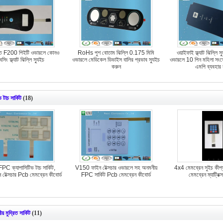
প্তি F200 পিইটি ওভারলে কোনও
RoHs পুশ বোতাম ঝিল্লি 0.175 মিমি
ওয়াইফাই ফ্ল্যাট ঝিল্লি
সিং ফ্ল্যাট ঝিল্লি স্যুইচ
ওভারলে মেডিকেল ডিভাইস বালির প্রভাব স্যুইচ
ওভারলে 10 পিন মহিলা স
করুন
এমপি ব্যবহার
 টাচ সার্কিট
(18)
PC ক্যাপাসিটিভ টাচ সার্কিট,
V150 ফাইন টেক্সচার ওভারলে সহ অনমনীয়
4x4 মেমব্রেন সুইচ কীপ্
েক্সচার Pcb মেমব্রেন কীবোর্ড
FPC সার্কিট Pcb মেমব্রেন কীবোর্ড
মেমব্রেন ম্যাট্রিক্
 মুদ্রিত সার্কিট
(11)