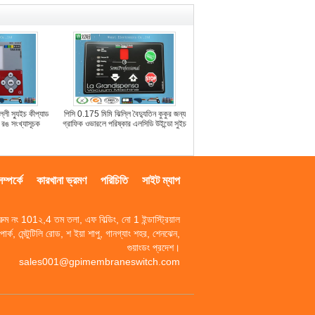
্লী স্যুইচ কীপ্যাড
পিসি 0.175 মিমি ঝিল্লি বৈদ্যুতিন কুকুর জন্য
ি রঙ সংখ্যাসূচক
গ্রাফিক ওভারলে পরিষ্কার এলসিডি উইন্ডো সুইচ
্পর্কে
কারখানা ভ্রমণ
পরিচিতি
সাইট ম্যাপ
রুম নং 101২,4 তম তলা, এফ বিল্ডিং, নো 1 ইন্ডাস্ট্রিয়াল
পার্ক, মেন্টুটিলি রোড, শ ইয়া শাপু, গানগ্যাং শহর, শেনঝেন,
গুয়াংডং প্রদেশ।
sales001@gpimembraneswitch.com