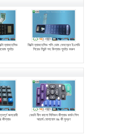
্টো ব্যাকহেসিভ
নিক্টো ব্যাকহেসিভ পলি ডোম মেমব্রেন ইএসডি
িডোম স্যুইচ
শিয়েড প্রিন্ট সহ কিপ্যাড স্যুইচ করুন
ুত্বপূর্ণ জলরোধী
বেগুনি নীল কালো সিলিকন কীপ্যাড কার্বন পিল
র কীপ্যাড
আচার্য যোগাযোগ রঙ কী মুদ্রণ