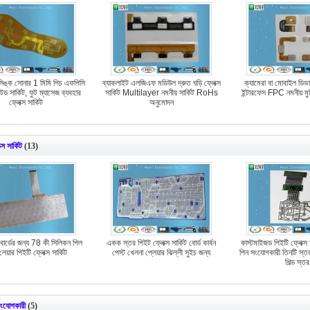
িঙ্ক সোনার 1 মিমি পিচ এফপিসি
ব্যাকলাইট এলজিএফ মডিউল দ্রুত ঘড়ি ফ্লেক্স
ক্যামেরা বা মোবাইল ডিভা
্টেড সার্কিট, ফুট ম্যাসেজ ব্যবহার
সার্কিট Multilayer নমনীয় সার্কিট RoHs
ইন্টারফেস FPC নমনীয় মুদ্
ফ্লেক্স সার্কিট
অনুমোদন
্স সার্কিট
(13)
োর্ডের জন্য 78 কী সিলিকন পিল
একক স্তর পিইট ফ্লেক্স সার্কিট বোর্ড কার্বন
কাস্টমাইজড পিইটি ফ্লেক্স
েয়ার পিইটি ফ্লেক্স সার্কিট
পেস্ট খেলনা প্লেয়ার ঝিল্লী সুইচ জন্য
পিন সংযোগকারী তিনটি স্ত
শিল্ড স্তর
সংযোগকারী
(5)