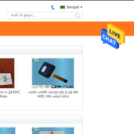
Bengali
search
সহ লং Zif FPC
এমবসিং এফপিসি মেমব্রেন সুইচ 0.18 মিমি
ীপ্যাড
পিইটি / পিসি ওভারলে মহিলা