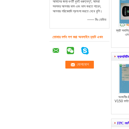
আমাদের জন্য গুণটি খুবই গুরুত্বপূর্ণ, আমরা
সবসময় আপনার ভাল এবং ভাল করতে পারেন,
আপনার পরিষেবাদি প্রশংসা করতে দেখে খুশি।
—— মিঃ ডেভিড
ম্যাট সমা
এমব
তোমার দর্শন লগ করা অনলাইন চ্যাট এখন
ক্যাপাসিটিভ
অনমনীয় F
V150 ফাইন ট
FPC নমনীয়