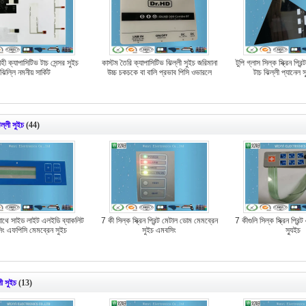
ী ক্যাপাসিটিভ টাচ সেন্সর সুইচ
কাস্টম তৈরি ক্যাপাসিটিভ ঝিল্লী সুইচ জরিমানা
টুপি গ্লাস সিল্ক স্ক্রিন প্রিন
ঝিল্লি নমনীয় সার্কিট
উচ্চ চকচকে বা বালি প্রভাব পিসি ওভারলে
টাচ ঝিল্লী প্যানেল 
ল্লী সুইচ
(44)
াথে সাইড লাইট এলইডি ব্যাকলিট
7 কী সিল্ক স্ক্রিন প্রিন্ট মেটাল ডোম মেমব্রেন
7 কীগুলি সিল্ক স্ক্রিন প্রিন
ং এফপিসি মেমব্রেন সুইচ
সুইচ এমবসিং
স্যুইচ
্লী সুইচ
(13)