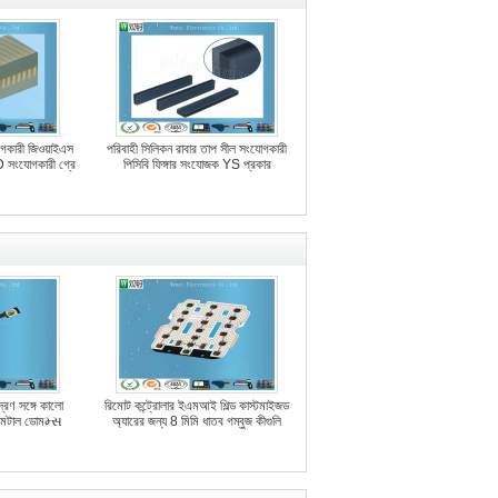
োগকারী জিওয়াইএস
পরিবাহী সিলিকন রাবার তাপ সীল সংযোগকারী
CD সংযোগকারী গ্রে
পিসিবি ফিঙ্গার সংযোজক YS প্রকার
মুদ্রণ সঙ্গে কালো
রিমোট কন্ট্রোলার ইএমআই শিল্ড কাস্টমাইজড
মেটাল ডোমમ્સ
অ্যারের জন্য 8 মিমি ধাতব গম্বুজ কীগুলি