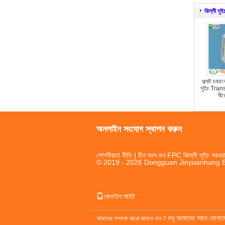
ঝিল্লী সু
ফ্ল্যাট চকচক
সুইচ Tran
ধীর
অনলাইন সংযোগ স্থাপন করুন
গোপনীয়তা নীতি
| চীন ভাল গুণ FPC ঝিল্লী সুইচ সরবরা
© 2019 - 2026 Dongguan Jinyuanhang Ele
মোবাইল সাইট
শুধু আমাদের সাথে যোগা
আমাদের সম্পর্কে আরো জানতে চান ?