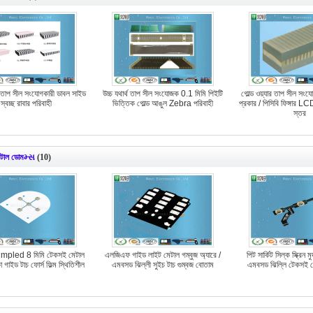
াপ সীল সংযোগকারী ডাবল সাইড
উচ্চ যথার্থ তাপ সীল সংযোজক 0.1 মিমি পিইটি
গোল্ড ওয়্যার তাপ সীল সংয
স্বচ্ছ রাবার পরিবাহী
ভিত্তিক গোল্ড আঙুল Zebra পরিবাহী
প্রকার / পিসিবি ফিঙ্গার L
স্তর
টাল ডোমમ્સ
(10)
impled 8 মিমি টেকসই মেটাল
এলজিএফ গাইড লাইট মেটাল গম্বুজ অ্যারে /
পিট সার্কিট সিল্ক স্ক্রিন 
গাইড টাচ ফোর্স ফিল্ম স্থিতিশীল
এমবসড ঝিল্লী সুইচ টাচ গুম্বজ বোতাম
এমবসড ঝিল্লি টেকসই 