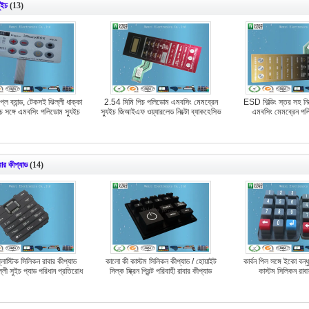
ুইচ
(13)
ে ব্যান্ড, টেকসই ঝিল্লী ধাক্কা
2.54 মিমি পিচ পলিডোম এমবসিং মেমব্রেন
ESD শিল্ডিং স্তর সহ নিক
চ সঙ্গে এমবসিং পলিডোম স্যুইচ
স্যুইচ জিআইএফ ওয়্যারলেড নিক্টো ব্যাকহেসিভ
এমবসিং মেমব্রেন পল
ার কীপ্যাড
(14)
্লাস্টিক সিলিকন রাবার কীপ্যাড
কালো কী কাস্টম সিলিকন কীপ্যাড / হোয়াইট
কার্বন পিল সঙ্গে ইকো বন্ধ
লী সুইচ প্যাড পরিধান প্রতিরোধ
সিল্ক স্ক্রিন প্রিন্ট পরিবাহী রাবার কীপ্যাড
কাস্টম সিলিকন রাবা