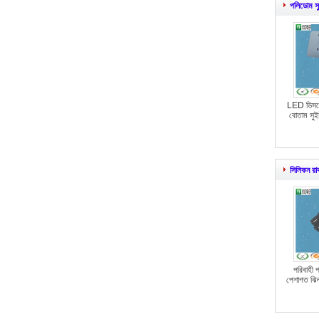
পলিডোম স
LED ডিসপ্ল
বোতাম সুই
সিলিকন রাব
পরিবাহী প
পেশাগত ঝিল্