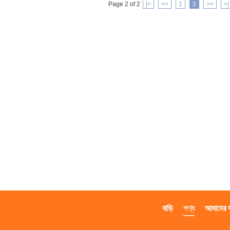
Page 2 of 2
|<
<<
1
2
>>
>|
বাড়ি
পণ্য
আমাদের সম