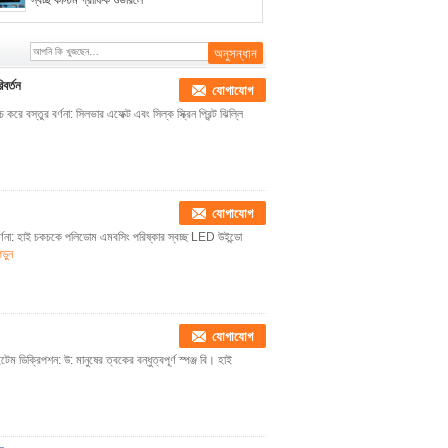
স্বচ্ছ কাস্টম গ্রাফিক ওভারলে
িবর্তন
যোগাযোগ
করে বস্তুর বর্ণনা: সিলভার এফেক্ট এবং সিল্ক স্ক্রিন প্রিন্ট ঝিল্লি
যোগাযোগ
বর্ণনা: হাই চকচকে পলিডোম এমবসিং পরিষ্কার স্বচ্ছ LED উইন্ডো
়ুন
যোগাযোগ
টেম ডিক্রিপশন: উ: মানুষের ত্বকের বন্ধুত্বপূর্ণ স্পঞ্জ বি। হাই