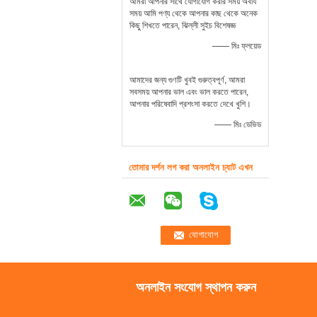
আমরা আপনার সাথে যোগাযোগ করার সময় অবার্য
সময় আমি পণ্য থেকে আপনার কাছ থেকে অনেক
কিছু শিখতে পারেন, ঝিল্লী সুইচ বিশেষজ্ঞ
—— মিঃ ফ্লয়েড
আমাদের জন্য গুণটি খুবই গুরুত্বপূর্ণ, আমরা
সবসময় আপনার ভাল এবং ভাল করতে পারেন,
আপনার পরিষেবাদি প্রশংসা করতে দেখে খুশি।
—— মিঃ ডেভিড
তোমার দর্শন লগ করা অনলাইন চ্যাট এখন
অনলাইন সংযোগ স্থাপন করুন