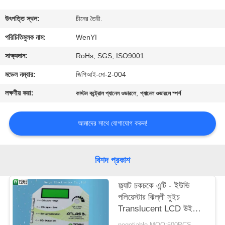
নিয়ন্ত্রণ
উৎপত্তি স্থল:
চীনের তৈরী.
যোগাযোগ
পরিচিতিমুলক নাম:
WenYI
করুন
সাক্ষ্যদান:
RoHs, SGS, ISO9001
মডেল নম্বার:
জিপিআই-মো-2-004
উদ্ধৃতির
লক্ষণীয় করা:
,
কাস্টম কন্ট্রোল প্যানেল ওভারলে
প্যানেল ওভারলে স্পর্শ
জন্য
আবেদন
আমাদের সাথে যোগাযোগ করুন!
সাইট
বিশদ প্রকাশ
ম্যাপ
ফ্ল্যাট চকচকে এন্টি - ইউভি
পলিয়েস্টার ঝিল্লী সুইচ
PRIVACY
Translucent LCD উইন্ডো
POLICY
ওভারলে ধীরে ধীরে রঙ 0.125
negotiable MOQ:500PCS