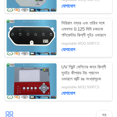
মিমি
যোগাযোগ
সিরিয়াল নম্বর এবং তারিখ সঙ্গে
এমবসড 0.125 মিমি চকচকে
পলিয়েস্টার ঝিল্লী সুইচ ওভারলে
negotiable MOQ:500PCS
যোগাযোগ
UV প্রিন্ট মেশিনের জন্য ঝিল্লী
স্যুইচ কীপ্যাড টাচ প্যানেল
ওভারলে মাল্টি রঙ সংখ্যাসূচক
negotiable MOQ:500PCS
যোগাযোগ
সব