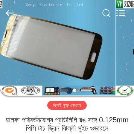
Jinyuanhang
Electronic
Technology
Co.,
Ltd.
All
Rights
Reserved.
বাড়ি
পণ্য
আমাদের
সম্পর্কে
কারখানা
ঝিল্লী সুইচ ওভারলে
ভ্রমণ
হালকা পরিবর্তনযোগ্য প্রতিলিপি রঙ সঙ্গে 0.125mm
মান
পিসি টাচ স্ক্রিন ঝিল্লী সুইচ ওভারলে