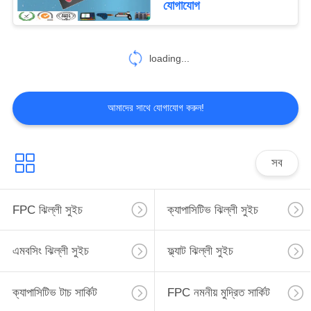
যোগাযোগ
10
loading...
টেকসই মেটাল ডোমમ્સ
আমাদের সাথে যোগাযোগ করুন!
সব
13
পলিডোম সুইচ
FPC ঝিল্লী সুইচ
ক্যাপাসিটিভ ঝিল্লী সুইচ
এমবসিং ঝিল্লী সুইচ
ফ্ল্যাট ঝিল্লী সুইচ
ক্যাপাসিটিভ টাচ সার্কিট
FPC নমনীয় মুদ্রিত সার্কিট