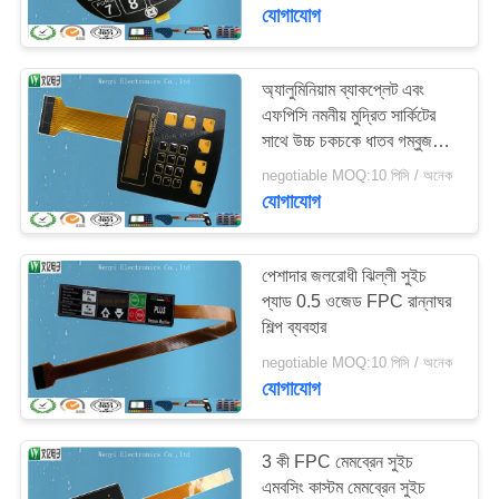
নিয়ন্ত্রণ
যোগাযোগ
যোগাযোগ
অ্যালুমিনিয়াম ব্যাকপ্লেট এবং
48
এফপিসি নমনীয় মুদ্রিত সার্কিটের
করুন
সাথে উচ্চ চকচকে ধাতব গম্বুজ
এমবসিং ঝিল্লী সুইচ
ঝিল্লি স্যুইচ করুন
negotiable MOQ:10 পিসি / অনেক
উদ্ধৃতির
যোগাযোগ
জন্য
আবেদন
পেশাদার জলরোধী ঝিল্লী সুইচ
প্যাড 0.5 ওজেড FPC রান্নাঘর
শিল্প ব্যবহার
13
সাইট
negotiable MOQ:10 পিসি / অনেক
ম্যাপ
যোগাযোগ
ফ্ল্যাট ঝিল্লী সুইচ
PRIVACY
3 কী FPC মেমব্রেন সুইচ
POLICY
এমবসিং কাস্টম মেমব্রেন সুইচ