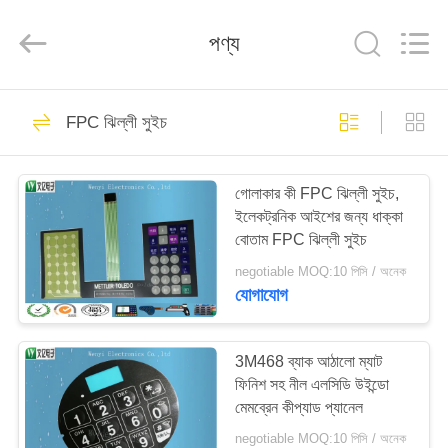
Jinyuanhang
Electronic
Technology
পণ্য
Co.,
Ltd.
All
Rights
Reserved.
বাড়ি
31
FPC ঝিল্লী সুইচ
FPC ঝিল্লী সুইচ
পণ্য
গোলাকার কী FPC ঝিল্লী সুইচ,
ইলেকট্রনিক আইশের জন্য ধাক্কা
আমাদের
বোতাম FPC ঝিল্লী সুইচ
সম্পর্কে
negotiable MOQ:10 পিসি / অনেক
যোগাযোগ
17
কারখানা
ভ্রমণ
3M468 ব্যাক আঠালো ম্যাট
ক্যাপাসিটিভ ঝিল্লী সুইচ
ফিনিশ সহ নীল এলসিডি উইন্ডো
মেমব্রেন কীপ্যাড প্যানেল
মান
negotiable MOQ:10 পিসি / অনেক