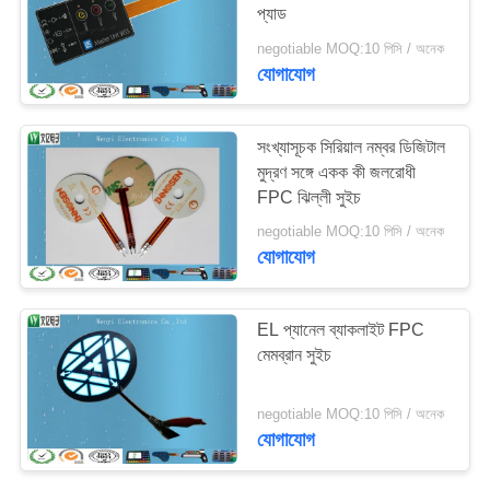
প্যাড
negotiable MOQ:10 পিসি / অনেক
যোগাযোগ
20
ক্যাপাসিটিভ টাচ সার্কিট
সংখ্যাসূচক সিরিয়াল নম্বর ডিজিটাল
মুদ্রণ সঙ্গে একক কী জলরোধী
FPC ঝিল্লী সুইচ
negotiable MOQ:10 পিসি / অনেক
যোগাযোগ
11
EL প্যানেল ব্যাকলাইট FPC
মেমব্রান সুইচ
FPC নমনীয় মুদ্রিত সার্কিট
negotiable MOQ:10 পিসি / অনেক
যোগাযোগ