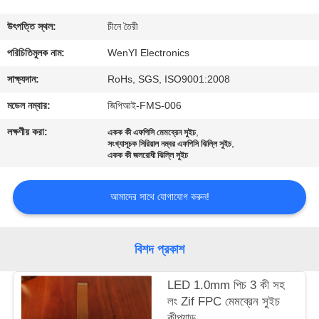
নিয়ন্ত্রণ
উৎপত্তি স্থল:
চীনে তৈরী
যোগাযোগ
পরিচিতিমুলক নাম:
WenYI Electronics
করুন
সাক্ষ্যদান:
RoHs, SGS, ISO9001:2008
মডেল নম্বার:
জিপিআই-FMS-006
উদ্ধৃতির
লক্ষণীয় করা:
,
একক কী এফপিসি মেমব্রেন সুইচ
,
জন্য
সংখ্যাসূচক সিরিয়াল নম্বর এফপিসি ঝিল্লি সুইচ
একক কী জলরোধী ঝিল্লি সুইচ
আবেদন
আমাদের সাথে যোগাযোগ করুন!
সাইট
ম্যাপ
বিশদ প্রকাশ
PRIVACY
LED 1.0mm পিচ 3 কী সহ
লং Zif FPC মেমব্রেন সুইচ
POLICY
কীপ্যাড