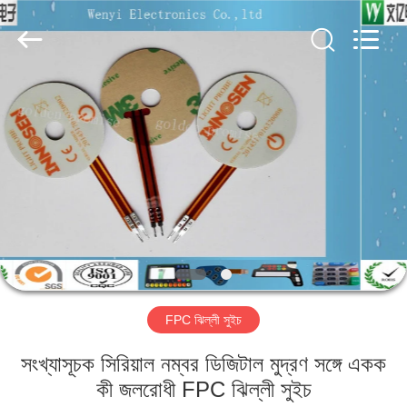
Jinyuanhang
Electronic
Technology
Co.,
Ltd.
All
Rights
Reserved.
বাড়ি
পণ্য
আমাদের
সম্পর্কে
কারখানা
FPC ঝিল্লী সুইচ
ভ্রমণ
সংখ্যাসূচক সিরিয়াল নম্বর ডিজিটাল মুদ্রণ সঙ্গে একক
মান
কী জলরোধী FPC ঝিল্লী সুইচ