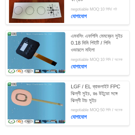
negotiable MOQ:10 পিসি/ লট
যোগাযোগ
এমবসিং এফপিসি মেমব্রেন সুইচ
0.18 মিমি পিইটি / পিসি
ওভারলে মহিলা
negotiable MOQ:10 পিসি / অনেক
যোগাযোগ
LGF / EL ব্যাকলাইট FPC
ঝিল্লী সুইচ, রঙ উইন্ডো সঙ্গে
ঝিল্লী টাচ সুইচ
negotiable MOQ:50 পিসি / অনেক
যোগাযোগ