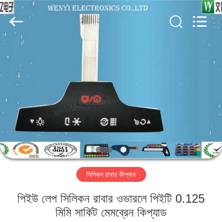
Jinyuanhang
Electronic
Technology
Co.,
Ltd.
All
Rights
Reserved.
বাড়ি
পণ্য
আমাদের
সম্পর্কে
কারখানা
সিলিকন রাবার কীপ্যাড
ভ্রমণ
পিইউ লেপ সিলিকন রাবার ওভারলে পিইটি 0.125
মান
মিমি সার্কিট মেমব্রেন কিপ্যাড