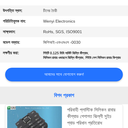
নিয়ন্ত্রণ
উৎপত্তি স্থল:
চীনের তৈরী
যোগাযোগ
পরিচিতিমুলক নাম:
Wenyi Electronics
করুন
সাক্ষ্যদান:
RoHs, SGS, ISO9001
মডেল নম্বার:
জিপিআই-এফএমএস -0030
উদ্ধৃতির
লক্ষণীয় করা:
,
পিইটি 0.125 মিমি সার্কিট ঝিল্লি কীপ্যাড
,
জন্য
সিলিকন রাবার ওভারলে ঝিল্লি কীপ্যাড
পিইউ লেপ সিলিকন রাবার কিপ্যাড
আবেদন
আমাদের সাথে যোগাযোগ করুন!
সাইট
বিশদ প্রকাশ
ম্যাপ
পরিবাহী প্লাস্টিক সিলিকন রাবার
PRIVACY
কীপ্যাড পেশাগত ঝিল্লী সুইচ
প্যাড পরিধান প্রতিরোধ
POLICY