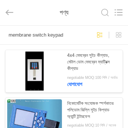
Jinyuanhang
Electronic
Technology
পণ্য
Co.,
Ltd.
All
Rights
Reserved.
বাড়ি
membrane switch keypad
পণ্য
4x4 মেমব্রেন সুইচ কীপ্যাড,
মেটাল ডোম মেমব্রেন ম্যাট্রিক্স
আমাদের
কীপ্যাড
সম্পর্কে
negotiable MOQ:100 পিসি / অর্ডার
যোগাযোগ
কারখানা
ভ্রমণ
নিকোমেটিক সংযোজক স্পর্শকাতর
পলিডোম ঝিল্লি সুইচ কিপ্যাড
অ্যান্টি ইন্টারফেস
মান
negotiable MOQ:10 পিসি / অনেক