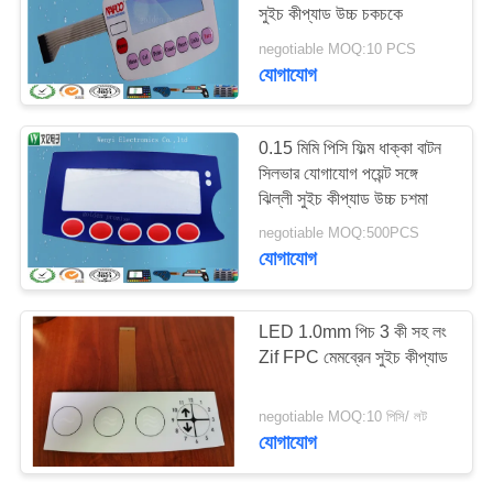
সুইচ কীপ্যাড উচ্চ চকচকে
negotiable MOQ:10 PCS
যোগাযোগ
0.15 মিমি পিসি ফিল্ম ধাক্কা বাটন
সিলভার যোগাযোগ পয়েন্ট সঙ্গে
ঝিল্লী সুইচ কীপ্যাড উচ্চ চশমা
negotiable MOQ:500PCS
যোগাযোগ
LED 1.0mm পিচ 3 কী সহ লং
Zif FPC মেমব্রেন সুইচ কীপ্যাড
negotiable MOQ:10 পিসি/ লট
যোগাযোগ