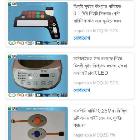
ঝিল্লী স্যুইচ কীপ্যাড পলিয়েড
0.1 মিমি পিইটি সিলভার পেস্ট
সার্কিট কাস্টম সঙ্গে স্যুইচ করুন
negotiable MOQ:10 PCS
যোগাযোগ
কাস্টমাইজড উচ্চ চকচকে পিইট
ঝিল্লী সুইচ কিপ্যাড কখনও হালকা
এসএমটি ঢালাই LED
negotiable MOQ:10 PCS
যোগাযোগ
এফপিসি সার্কিট 0.25Mm ঝিল্লি
দুটি এভার লাইট লেড সহ স্যুইচ
প্যানেল
negotiable MOQ:50 পিসি