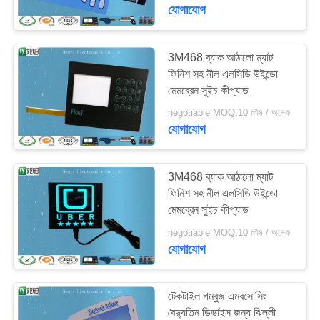
নিয়ন্ত্রণ
যোগাযোগ
যোগাযোগ
3M468 ব্যাক আঠালো ম্যাট
ফিনিশ সহ নীল এলসিডি উইন্ডো
করুন
মেমব্রেন সুইচ কীপ্যাড
negotiable MOQ:10 পিসি / অনেক
উদ্ধৃতির
যোগাযোগ
জন্য
আবেদন
3M468 ব্যাক আঠালো ম্যাট
ফিনিশ সহ নীল এলসিডি উইন্ডো
মেমব্রেন সুইচ কীপ্যাড
সাইট
negotiable MOQ:10 পিসি / অনেক
ম্যাপ
যোগাযোগ
PRIVACY
টেকটাইল গম্বুজ এমবসোসিং
POLICY
বৈদ্যুতিন ডিভাইস জন্য ঝিল্লী