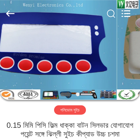
Jinyuanhang
Electronic
Technology
Co.,
Ltd.
All
Rights
Reserved.
বাড়ি
পণ্য
আমাদের
সম্পর্কে
কারখানা
পলিডোম সুইচ
ভ্রমণ
0.15 মিমি পিসি ফিল্ম ধাক্কা বাটন সিলভার যোগাযোগ
মান
পয়েন্ট সঙ্গে ঝিল্লী সুইচ কীপ্যাড উচ্চ চশমা