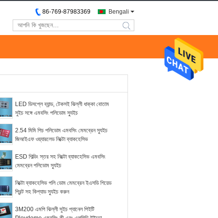
86-769-87983369
Bengali
search
LED ডিসপ্লে ব্যান্ড, টেকসই ঝিল্লী ধাক্কা বোতাম
সুইচ সঙ্গে এমবসিং পলিডোম স্যুইচ
2.54 মিমি পিচ পলিডোম এমবসিং মেমব্রেন স্যুইচ
জিআইএফ ওয়্যারলেড নিক্টো ব্যাকহেসিভ
ESD শিল্ডিং স্তর সহ নিক্টো ব্যাকহেসিভ এমবসিং
মেমব্রেন পলিডোম স্যুইচ
নিক্টো ব্যাকহেসিভ পলি ডোম মেমব্রেন ইএসডি শিয়েড
প্রিন্ট সহ কিপ্যাড স্যুইচ করুন
3M200 এমপি ঝিল্লী সুইচ প্যানেল পিইটি