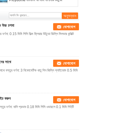
Ploydome এমবসিং কী এবং এলসিডি উইন্ডো
াড উচ্চ চশমা
যোগাযোগ
র্ণনা: 0.15 মিমি পিসি ফিল্ম ক্লিয়ার উইন্ডো ঝিল্লি সিলভার কন্টাক্ট
নের সাথে
যোগাযোগ
ে বস্তুর বর্ণনা: 3 নিকোমেটিক ধাতু পিন ঝিল্লি প্লাইডোম 0.5 মিমি
যুইচ করুন
যোগাযোগ
 বস্তুর বর্ণনা: বালি প্রভাব 0.18 মিমি পিসি ওভারলে 0.1 মিমি পিইটি