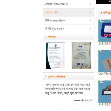
3
2
টেকসই মেটাল ডোমમ્સ
পলিডোম সুইচ
পলিডো
সিলিকন রাবার কীপ্যাড
ঝিল্লী সুইচ ওভারলে
সাক্ষ্যদান
ক্রেতার পর্যালোচনা
আমরা আপনার সাথে যোগাযোগ করার সময় অবার্য
সময় আমি পণ্য থেকে আপনার কাছ থেকে অনেক
কিছু শিখতে পারেন, ঝিল্লী সুইচ বিশেষজ্ঞ
—— মিঃ ফ্লয়েড