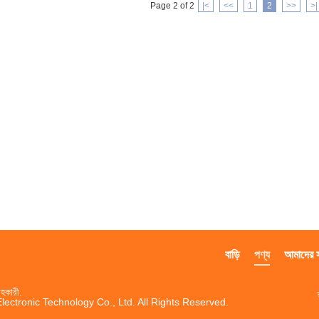
Page 2 of 2
|<
<<
1
2
>>
>|
বাড়ি
পণ্য
আমাদের সম
হকারী.
ctronic Technology Co., Ltd. All Rights Reserved.