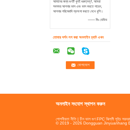
আমাদের জন্য গুণটি খুবই গুরুত্বপূর্ণ, আমরা
সবসময় আপনার ভাল এবং ভাল করতে পারেন,
আপনার পরিষেবাদি প্রশংসা করতে দেখে খুশি।
—— মিঃ ডেভিড
তোমার দর্শন লগ করা অনলাইন চ্যাট এখন
অনলাইন সংযোগ স্থাপন করুন
গোপনীয়তা নীতি
| চীন ভাল গুণ FPC ঝিল্লী সুইচ সরবরা
© 2019 - 2026 Dongguan Jinyuanhang Ele