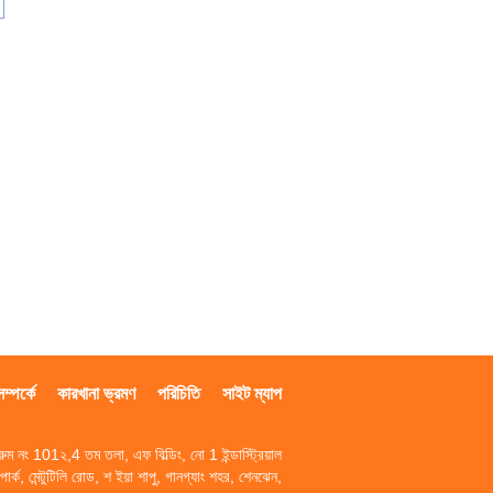
্পর্কে
কারখানা ভ্রমণ
পরিচিতি
সাইট ম্যাপ
রুম নং 101২,4 তম তলা, এফ বিল্ডিং, নো 1 ইন্ডাস্ট্রিয়াল
পার্ক, মেন্টুটিলি রোড, শ ইয়া শাপু, গানগ্যাং শহর, শেনঝেন,