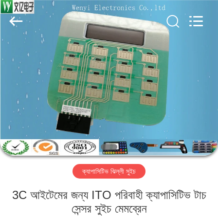
Jinyuanhang
Electronic
Technology
Co.,
Ltd.
All
Rights
Reserved.
বাড়ি
পণ্য
আমাদের
সম্পর্কে
কারখানা
ক্যাপাসিটিভ ঝিল্লী সুইচ
ভ্রমণ
3C আইটেমের জন্য ITO পরিবাহী ক্যাপাসিটিভ টাচ
মান
সেন্সর সুইচ মেমব্রেন