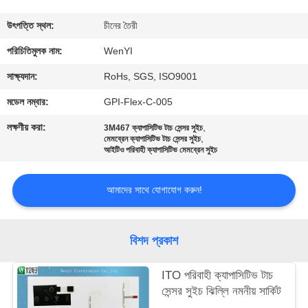
নিয়ন্ত্রণ
উৎপত্তি স্থল:
চীনের তৈরী
যোগাযোগ
পরিচিতিমুলক নাম:
WenYI
করুন
সাক্ষ্যদান:
RoHs, SGS, ISO9001
মডেল নম্বার:
GPI-Flex-C-005
উদ্ধৃতির
লক্ষণীয় করা:
,
3M467 ক্যাপাসিটিভ টাচ সেন্সর সুইচ
,
জন্য
মেমব্রেন ক্যাপাসিটিভ টাচ সেন্সর সুইচ
আইটিও পরিবাহী ক্যাপাসিটিভ মেমব্রেন সুইচ
আবেদন
আমাদের সাথে যোগাযোগ করুন!
সাইট
ম্যাপ
বিশদ প্রকাশ
PRIVACY
ITO পরিবাহী ক্যাপাসিটিভ টাচ
সেন্সর সুইচ ঝিল্লি নমনীয় সার্কিট
POLICY