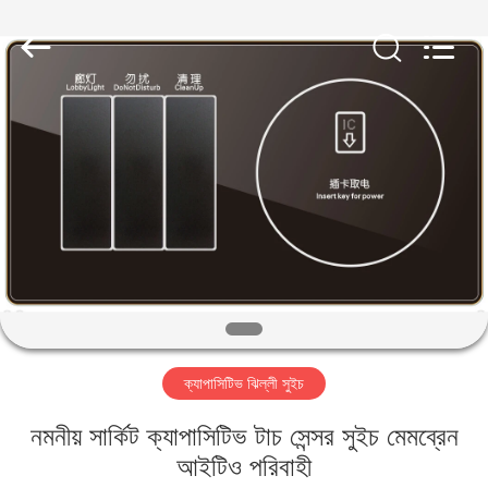
Jinyuanhang
Electronic
Technology
Co.,
Ltd.
All
Rights
Reserved.
বাড়ি
পণ্য
আমাদের
সম্পর্কে
কারখানা
ক্যাপাসিটিভ ঝিল্লী সুইচ
ভ্রমণ
নমনীয় সার্কিট ক্যাপাসিটিভ টাচ সেন্সর সুইচ মেমব্রেন
মান
আইটিও পরিবাহী