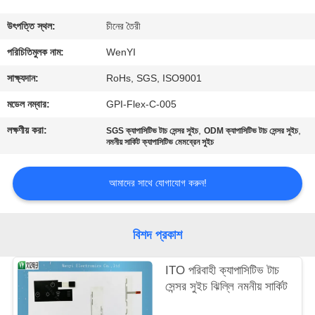
নিয়ন্ত্রণ
উৎপত্তি স্থল:
চীনের তৈরী
যোগাযোগ
পরিচিতিমুলক নাম:
WenYI
করুন
সাক্ষ্যদান:
RoHs, SGS, ISO9001
মডেল নম্বার:
GPI-Flex-C-005
উদ্ধৃতির
লক্ষণীয় করা:
,
,
SGS ক্যাপাসিটিভ টাচ সেন্সর সুইচ
ODM ক্যাপাসিটিভ টাচ সেন্সর সুইচ
জন্য
নমনীয় সার্কিট ক্যাপাসিটিভ মেমব্রেন সুইচ
আবেদন
আমাদের সাথে যোগাযোগ করুন!
সাইট
বিশদ প্রকাশ
ম্যাপ
ITO পরিবাহী ক্যাপাসিটিভ টাচ
PRIVACY
সেন্সর সুইচ ঝিল্লি নমনীয় সার্কিট
POLICY