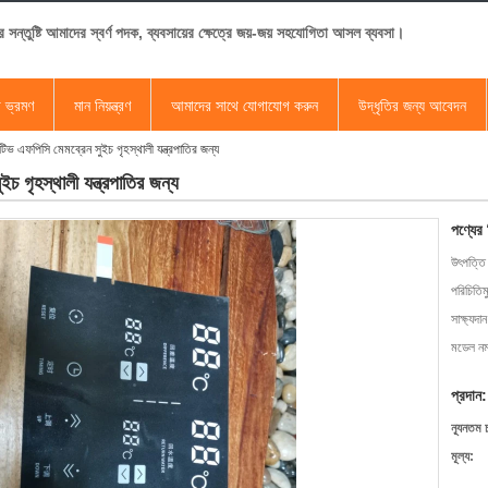
র সন্তুষ্টি আমাদের স্বর্ণ পদক, ব্যবসায়ের ক্ষেত্রে জয়-জয় সহযোগিতা আসল ব্যবসা।
া ভ্রমণ
মান নিয়ন্ত্রণ
আমাদের সাথে যোগাযোগ করুন
উদ্ধৃতির জন্য আবেদন
পাসিটিভ এফপিসি মেমব্রেন সুইচ গৃহস্থালী যন্ত্রপাতির জন্য
ুইচ গৃহস্থালী যন্ত্রপাতির জন্য
পণ্যের
উৎপত্তি
পরিচিতিম
সাক্ষ্যদান
মডেল নম্
প্রদান:
ন্যূনতম 
মূল্য: