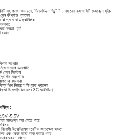
্কিট সহ গ্লাস ওভারলে, সিল্কস্ক্রিন প্রিন্ট টাচ প্যানেল ক্যাপাসিটি মেমব্রেন সুইচ
 সেন্স কীপ্যাড প্যানেল
 বা গ্লাস বা এক্রাইলিক
অবস্থা:
য়া ক্ষমতা: হ্যাঁ
রিষ্কার
কিৎসা সরঞ্জাম
লিযোগাযোগ যন্ত্রপাতি
ার্ট ফোন সিস্টেম
হস্থালীর যন্ত্রপাতি
রাপত্তা ব্যবস্থা
িন্ন শিল্প নিয়ন্ত্রণ কীপ্যাড প্যানেল
োক্তা ইলেকট্রনিক্স এবং 3C আইটেম।
শিষ্ট্য :
 2.5V~5.5V
া সামঞ্জস্য করা যেতে পারে
ক্রিয়া
বিরোধী ইলেক্ট্রোম্যাগনেটিক হস্তক্ষেপ ক্ষমতা
্রুফ এবং ভেজা হাতে কাজ করতে পারে
ি সনাক্তকরণ ফাংশন