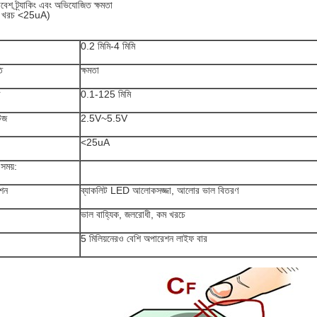
েশ ট্র্যাকিং এবং অভিযোজিত ক্ষমতা
ি খরচ <25uA)
:
0.2 মিমি-4 মিমি
ি
ক্ষমতা
ব
0.1-125 মিমি
টেজ
2.5V~5.5V
<25uA
 সময়:
ংশন
ব্যাকলিট LED আলোকসজ্জা, আলোর ভাল বিতরণ
ভাল বাহ্যিক, জলরোধী, কম খরচে
5 মিলিয়নেরও বেশি অপারেশন লাইফ বার