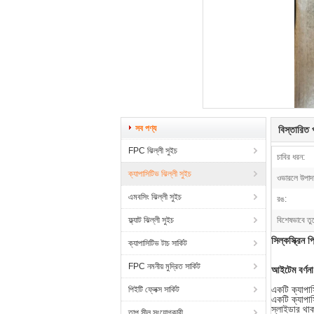
সব পণ্য
বিস্তারিত প
FPC ঝিল্লী সুইচ
চাবির ধরন:
ক্যাপাসিটিভ ঝিল্লী সুইচ
ওভারলে উপাদ
এমবসিং ঝিল্লী সুইচ
রঙ:
ফ্ল্যাট ঝিল্লী সুইচ
বিশেষভাবে তু
সিল্কস্ক্রিন প
ক্যাপাসিটিভ টাচ সার্কিট
FPC নমনীয় মুদ্রিত সার্কিট
আইটেম বর্ণনা
একটি ক্যাপাসি
পিইটি ফ্লেক্স সার্কিট
একটি ক্যাপাস
স্লাইডার থা
তাপ সীল সংযোগকারী