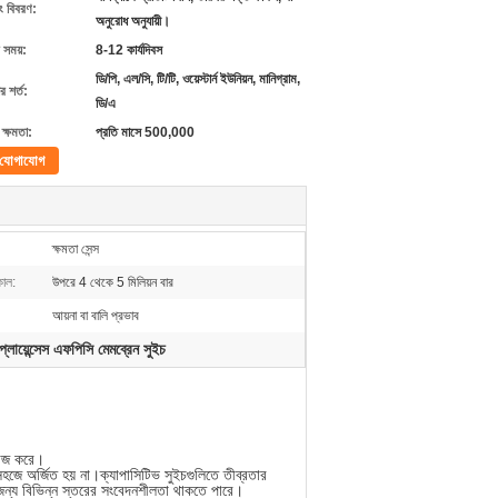
ং বিবরণ:
অনুরোধ অনুযায়ী।
 সময়:
8-12 কার্যদিবস
ডি/পি, এল/সি, টি/টি, ওয়েস্টার্ন ইউনিয়ন, মানিগ্রাম,
 শর্ত:
ডি/এ
ক্ষমতা:
প্রতি মাসে 500,000
যোগাযোগ
ক্ষমতা সেন্স
াল:
উপরে 4 থেকে 5 মিলিয়ন বার
আয়না বা বালি প্রভাব
প্লায়েন্সেস এফপিসি মেমব্রেন সুইচ
 কাজ করে।
 সহজে অর্জিত হয় না।ক্যাপাসিটিভ সুইচগুলিতে তীব্রতার
ন্য বিভিন্ন স্তরের সংবেদনশীলতা থাকতে পারে।