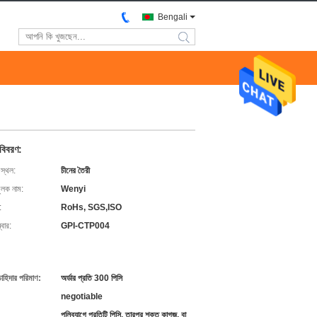
Bengali
search
 বিবরণ:
 স্থল:
চীনের তৈরী
ুলক নাম:
Wenyi
:
RoHs, SGS,ISO
বার:
GPI-CTP004
চাহিদার পরিমাণ:
অর্ডার প্রতি 300 পিসি
negotiable
পলিব্যাগে প্রতিটি পিসি, তারপর শক্ত কাগজ, বা