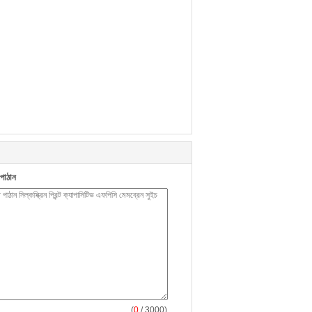
পাঠান
(
0
/ 3000)