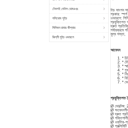
টেকসই মেটাল ডোমમ્સ
টাচ ফাংশন সার
প্রকার: স্পর্শ
ওভারলে: পিসি
পলিডোম সুইচ
প্রযুক্তিগত 
দ্রুত প্রতিক্রি
সিলিকন রাবার কীপ্যাড
পর্যায়ক্রমে প
মুল্য সস্তা,
ঝিল্লী সুইচ ওভারলে
আবেদন
* চি
* টে
* স্ম
* গৃ
* নি
* বিভ
* ভ
প্রযুক্তিগত বৈ
Ø ভোল্টেজ:
Ø সংবেদনশীলত
Ø দ্রুত প্রতি
Ø শক্তিশালী 
Ø ওয়াটার-প
Ø প্রক্সিমিট