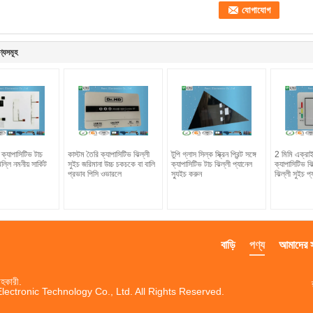
ণ্যসমূহ
ক্যাপাসিটিভ টাচ
কাস্টম তৈরি ক্যাপাসিটিভ ঝিল্লী
টুপি গ্লাস সিল্ক স্ক্রিন প্রিন্ট সঙ্গে
2 মিমি এক্রা
ল্লি নমনীয় সার্কিট
সুইচ জরিমানা উচ্চ চকচকে বা বালি
ক্যাপাসিটিভ টাচ ঝিল্লী প্যানেল
ক্যাপাসিটিভ ঝ
প্রভাব পিসি ওভারলে
স্যুইচ করুন
ঝিল্লী সুইচ প্
বাড়ি
পণ্য
আমাদের সম
হকারী.
ctronic Technology Co., Ltd. All Rights Reserved.