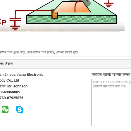
,
,
সিটিভ স্পর্শ সেন্সর সুইচ
ক্যাপাসিটিভ স্পর্শ ঝিল্লি
টেকসই ঝিল্লী সুইচ
ের ঠিকানা
আমাদের সরাসরি আপনার তদন্ত 
n Jinyuanhang Electronic
ogy Co., Ltd
গাযোগ:
Mr. Johnson
13649868005
-769-87925876