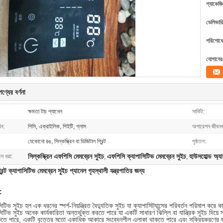
প্যাকেজি
ডেলিভারি
পরিশোধের
যোগানের 
ণ্যের বর্ণনা
ক্ষমতা টাচ প্যানেল
সার্কিট:
ান:
পিসি, এক্রাইলিক, পিইটি, গ্লাস
অপারেশন জীবনক
যেকোনো রঙ, সিল্কস্ক্রিন বা ডিজিটাল প্রিন্ট
পৃষ্ঠতল:
সিল্কস্ক্রিন এফপিসি মেমব্রেন সুইচ
এফপিসি ক্যাপাসিটিভ মেমব্রেন সুইচ
হাউসহোল্ড অ্যা
লে ধরা:
,
,
্রিন্ট ক্যাপাসিটিভ মেমব্রেন সুইচ প্যানেল গৃহস্থালী যন্ত্রপাতির জন্য
:
টিভ সুইচ হল এক ধরনের স্পর্শ-নিয়ন্ত্রিত বৈদ্যুতিক সুইচ যা ক্যাপাসিট্যান্সের পরিবর্তন পরিমাপ করে
িটিভ সুইচ অনেক কার্যকারিতা অন্তর্ভুক্ত করতে পারে যা একটি সাধারণ ঝিল্লি বা যান্ত্রিক সুইচ দিয়ে
কতে পারে, একটি বৃত্তের মতো একাধিক আকারে সংবেদনশীল এলাকা থাকতে পারে এবং সক্রিয়করণের জ