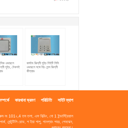
ইলিক ওভারলে
কাস্টম ঝিল্লী সুইচ পিইটি পিসি
িল্লী সুইচ, টেকসই
ওভারলে সঙ্গে টাচ সেন্স ঝিল্লী
যাড
কীপ্যাড
্পর্কে
কারখানা ভ্রমণ
পরিচিতি
সাইট ম্যাপ
রুম নং 101২,4 তম তলা, এফ বিল্ডিং, নো 1 ইন্ডাস্ট্রিয়াল
পার্ক, মেন্টুটিলি রোড, শ ইয়া শাপু, গানগ্যাং শহর, শেনঝেন,
গুয়াংডং প্রদেশ।