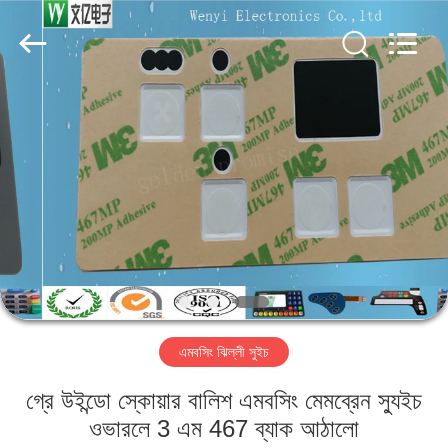
Jinyuanhang
Electronic
Technology
Co.,
Ltd.
All
Rights
Reserved.
বাড়ি
পণ্য
আমাদের
সম্পর্কে
কারখানা
এমবসিং ঝিল্লী সুইচ
ভ্রমণ
গ্রে উইন্ডো স্কোয়ার বালিশ এমবসিং মেমব্রেন স্যুইচ
মান
ওভারলে 3 এম 467 ব্যাক আঠালো